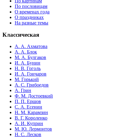
По картинам
По пословицам
О временах года
О праздниках
На разные темы
Классическая
А. А. Ахматова
А. А. Блок
М. А. Булгаков
И. А. Бунин
Н. В. Гоголь
И. А. Гончаров
М. Горький
А. С. Грибоедов
А. Грин
Ф. М. Достоевкий
П. П. Ершов
С. А. Есенин
Н. М. Карамзин
В. Г. Короленко
А. И. Куприн
М. Ю. Лермонтов
Н. С. Лесков