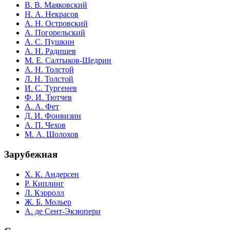
В. В. Маяковский
Н. А. Некрасов
А. Н. Островский
А. Погорельский
А. С. Пушкин
А. Н. Радищев
М. Е. Салтыков-Щедрин
А. Н. Толстой
Л. Н. Толстой
И. С. Тургенев
Ф. И. Тютчев
А. А. Фет
Д. И. Фонвизин
А. П. Чехов
М. А. Шолохов
Зарубежная
Х. К. Андерсен
Р. Киплинг
Л. Кэрролл
Ж. Б. Мольер
А. де Сент-Экзюпери