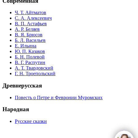
Современная
Ч. Т. Айтматов
С. А. Алексеевич
В. П. Астафьев
А. Р. Беляев
В. Я. Брюсов
Б. Л. Васильев
Е. Ильина
Ю. П. Казаков
Б. Н. Полевой
В. Г. Распутин
А. Т. Твардовский
Г. Н. Троепольский
Древнерусская
Повесть о Петре и Февронии Муромских
Народная
Русские сказки