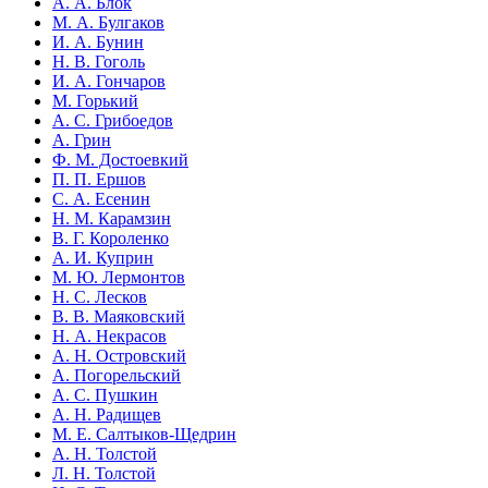
А. А. Блок
М. А. Булгаков
И. А. Бунин
Н. В. Гоголь
И. А. Гончаров
М. Горький
А. С. Грибоедов
А. Грин
Ф. М. Достоевкий
П. П. Ершов
С. А. Есенин
Н. М. Карамзин
В. Г. Короленко
А. И. Куприн
М. Ю. Лермонтов
Н. С. Лесков
В. В. Маяковский
Н. А. Некрасов
А. Н. Островский
А. Погорельский
А. С. Пушкин
А. Н. Радищев
М. Е. Салтыков-Щедрин
А. Н. Толстой
Л. Н. Толстой