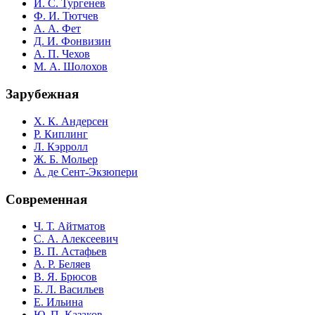
И. С. Тургенев
Ф. И. Тютчев
А. А. Фет
Д. И. Фонвизин
А. П. Чехов
М. А. Шолохов
Зарубежная
Х. К. Андерсен
Р. Киплинг
Л. Кэрролл
Ж. Б. Мольер
А. де Сент-Экзюпери
Современная
Ч. Т. Айтматов
С. А. Алексеевич
В. П. Астафьев
А. Р. Беляев
В. Я. Брюсов
Б. Л. Васильев
Е. Ильина
Ю. П. Казаков