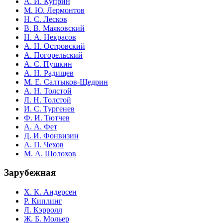
А. И. Куприн
М. Ю. Лермонтов
Н. С. Лесков
В. В. Маяковский
Н. А. Некрасов
А. Н. Островский
А. Погорельский
А. С. Пушкин
А. Н. Радищев
М. Е. Салтыков-Щедрин
А. Н. Толстой
Л. Н. Толстой
И. С. Тургенев
Ф. И. Тютчев
А. А. Фет
Д. И. Фонвизин
А. П. Чехов
М. А. Шолохов
Зарубежная
Х. К. Андерсен
Р. Киплинг
Л. Кэрролл
Ж. Б. Мольер