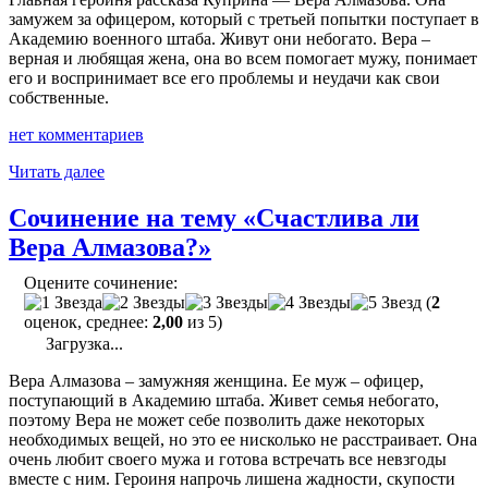
замужем за офицером, который с третьей попытки поступает в
Академию военного штаба. Живут они небогато. Вера –
верная и любящая жена, она во всем помогает мужу, понимает
его и воспринимает все его проблемы и неудачи как свои
собственные.
нет комментариев
"«Куст
Читать далее
сирени»
—
Сочинение на тему «Счастлива ли
сочинение-
Вера Алмазова?»
рассуждение"
Оцените сочинение:
(
2
оценок, среднее:
2,00
из 5)
Загрузка...
Вера Алмазова – замужняя женщина. Ее муж – офицер,
поступающий в Академию штаба. Живет семья небогато,
поэтому Вера не может себе позволить даже некоторых
необходимых вещей, но это ее нисколько не расстраивает. Она
очень любит своего мужа и готова встречать все невзгоды
вместе с ним. Героиня напрочь лишена жадности, скупости