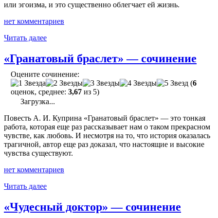
или эгоизма, и это существенно облегчает ей жизнь.
нет комментариев
"Сочинение
Читать далее
на
тему
«Гранатовый браслет» — сочинение
«Счастлива
ли
Оцените сочинение:
Вера
(
6
Алмазова?»"
оценок, среднее:
3,67
из 5)
Загрузка...
Повесть А. И. Куприна «Гранатовый браслет» — это тонкая
работа, которая еще раз рассказывает нам о таком прекрасном
чувстве, как любовь. И несмотря на то, что история оказалась
трагичной, автор еще раз доказал, что настоящие и высокие
чувства существуют.
нет комментариев
"«Гранатовый
Читать далее
браслет»
—
«Чудесный доктор» — сочинение
сочинение"