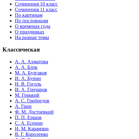
Сочинения 10 класс
Сочинения 11 класс
По картинам
По пословицам
О временах года
О праздниках
На разные темы
Классическая
А. А. Ахматова
А. А. Блок
М. А. Булгаков
И. А. Бунин
Н. В. Гоголь
И. А. Гончаров
М. Горький
А. С. Грибоедов
А. Грин
Ф. М. Достоевкий
П. П. Ершов
С. А. Есенин
Н. М. Карамзин
В. Г. Короленко