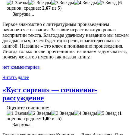
(
6
оценок, среднее:
2,67
из 5)
Загрузка...
Первое знакомство с литературным произведением
начинается с названия. Заглавие играет важную роль в
восприятии текста. Благодаря удачному названию мы можем
догадываться, о чем будет идти речи, и заинтересоваться
книгой. Название – это ключ к пониманию произведения.
Иногда только после прочтения мы начинаем задумываться,
почему же автор именно так назвал книгу.
нет комментариев
"«Метафоричность
Читать далее
названий
произведений
«Куст сирени» — сочинение-
Бунина
рассуждение
и
Куприна»
Оцените сочинение:
—
(
1
сочинение"
оценок, среднее:
1,00
из 5)
Загрузка...
Главная героиня рассказа Куприна — Вера Алмазова. Она