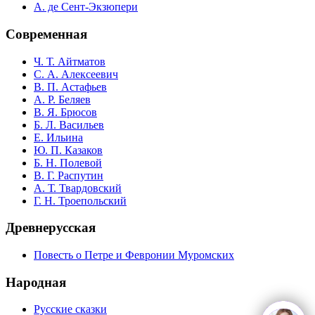
А. де Сент-Экзюпери
Современная
Ч. Т. Айтматов
С. А. Алексеевич
В. П. Астафьев
А. Р. Беляев
В. Я. Брюсов
Б. Л. Васильев
Е. Ильина
Ю. П. Казаков
Б. Н. Полевой
В. Г. Распутин
А. Т. Твардовский
Г. Н. Троепольский
Древнерусская
Повесть о Петре и Февронии Муромских
Народная
Русские сказки