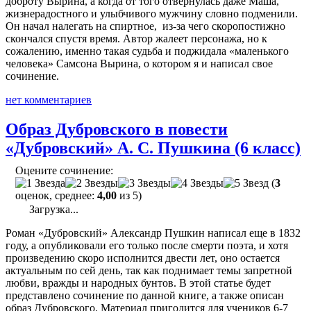
доброту Вырина, а когда от того отвернулась даже Маша,
жизнерадостного и улыбчивого мужчину словно подменили.
Он начал налегать на спиртное, из-за чего скоропостижно
скончался спустя время. Автор жалеет персонажа, но к
сожалению, именно такая судьба и поджидала «маленького
человека» Самсона Вырина, о котором я и написал свое
сочинение.
нет комментариев
Образ Дубровского в повести
«Дубровский» А. С. Пушкина (6 класс)
Оцените сочинение:
(
3
оценок, среднее:
4,00
из 5)
Загрузка...
Роман «Дубровский» Александр Пушкин написал еще в 1832
году, а опубликовали его только после смерти поэта, и хотя
произведению скоро исполнится двести лет, оно остается
актуальным по сей день, так как поднимает темы запретной
любви, вражды и народных бунтов. В этой статье будет
представлено сочинение по данной книге, а также описан
образ Дубровского. Материал пригодится для учеников 6-7