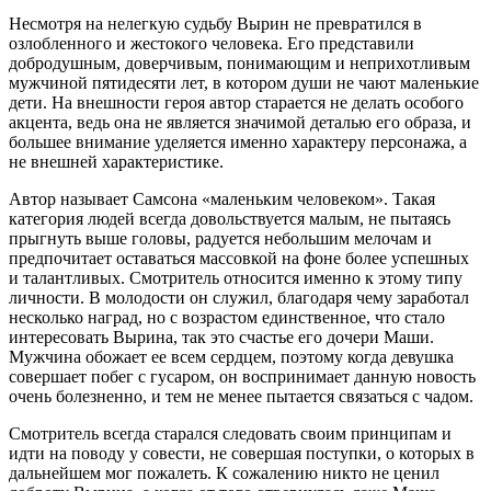
Несмотря на нелегкую судьбу Вырин не превратился в
озлобленного и жестокого человека. Его представили
добродушным, доверчивым, понимающим и неприхотливым
мужчиной пятидесяти лет, в котором души не чают маленькие
дети. На внешности героя автор старается не делать особого
акцента, ведь она не является значимой деталью его образа, и
большее внимание уделяется именно характеру персонажа, а
не внешней характеристике.
Автор называет Самсона «маленьким человеком». Такая
категория людей всегда довольствуется малым, не пытаясь
прыгнуть выше головы, радуется небольшим мелочам и
предпочитает оставаться массовкой на фоне более успешных
и талантливых. Смотритель относится именно к этому типу
личности. В молодости он служил, благодаря чему заработал
несколько наград, но с возрастом единственное, что стало
интересовать Вырина, так это счастье его дочери Маши.
Мужчина обожает ее всем сердцем, поэтому когда девушка
совершает побег с гусаром, он воспринимает данную новость
очень болезненно, и тем не менее пытается связаться с чадом.
Смотритель всегда старался следовать своим принципам и
идти на поводу у совести, не совершая поступки, о которых в
дальнейшем мог пожалеть. К сожалению никто не ценил