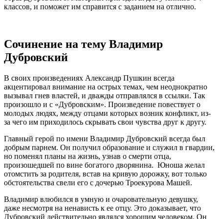
классов, и поможет им справится с заданием на отлично.
Сочинение на тему Владимир
Дубровский
В своих произведениях Александр Пушкин всегда
акцентировал внимание на острых темах, чем неоднократно
вызывал гнев властей, и дважды отправлялся в ссылки. Так
произошло и с «Дубровским». Произведение повествует о
молодых людях, между отцами которых возник конфликт, из-
за чего им приходилось скрывать свои чувства друг к другу.
Главный герой по имени Владимир Дубровский всегда был
добрым парнем. Он получил образование и служил в гвардии,
но поменял планы на жизнь, узнав о смерти отца,
произошедшей по вине богатого дворянина. Юноша желал
отомстить за родителя, встав на кривую дорожку, вот только
обстоятельства свели его с дочерью Троекурова Машей.
Владимир влюбился в умную и очаровательную девушку,
даже несмотря на ненависть к ее отцу. Это доказывает, что
Дубровский действительно являлся хорошим человеком. Он