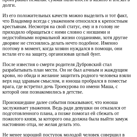
долги.
Из его положительных качеств можно выделить и тот факт,
что Владимир всегда с уважением относился к крепостным
крестьянам. Несмотря на свой статус, ему и в голову не
приходило обращаться с ними словно с низшими и
недостойными нормальной жизни созданиями, хотя другие
дворяне не стеснялись делать нечто подобное. Именно
поэтому в момент, когда хозяин нуждался в помощи, они
встали его на защиту, организовав целый бунт.
После известия о смерти родителя Дубровский стал
разрабатывать план мести. Он не был алчным и жаждущим
крови, но обида и желание защитить родного человека взяли
верх над здравым смыслом, и юноша пробрался в поместье
врага, где встретил дочь Троекурова по имени Маша, с
которой они познакомились в детстве.
Произошедшие далее события показывают, что юноша
заслуживает уважения. Ведь ради девушки он отказался от
подготовленного плана, а позже помогал ей сбежать от
пожилого князя, за которого она должна была выйти замуж
настоянию отца, не желая делать это.
Не менее хороший поступок молодой человек совершил в