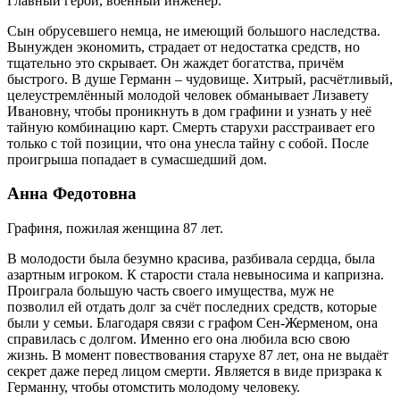
Главный герой, военный инженер.
Сын обрусевшего немца, не имеющий большого наследства.
Вынужден экономить, страдает от недостатка средств, но
тщательно это скрывает. Он жаждет богатства, причём
быстрого. В душе Германн – чудовище. Хитрый, расчётливый,
целеустремлённый молодой человек обманывает Лизавету
Ивановну, чтобы проникнуть в дом графини и узнать у неё
тайную комбинацию карт. Смерть старухи расстраивает его
только с той позиции, что она унесла тайну с собой. После
проигрыша попадает в сумасшедший дом.
Анна Федотовна
Графиня, пожилая женщина 87 лет.
В молодости была безумно красива, разбивала сердца, была
азартным игроком. К старости стала невыносима и капризна.
Проиграла большую часть своего имущества, муж не
позволил ей отдать долг за счёт последних средств, которые
были у семьи. Благодаря связи с графом Сен-Жерменом, она
справилась с долгом. Именно его она любила всю свою
жизнь. В момент повествования старухе 87 лет, она не выдаёт
секрет даже перед лицом смерти. Является в виде призрака к
Германну, чтобы отомстить молодому человеку.