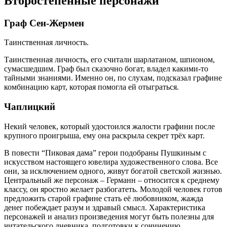
Второстепенные персонажи
Граф Сен-Жермен
Таинственная личность.
Таинственная личность, его считали шарлатаном, шпионом,
сумасшедшим. Граф был сказочно богат, владел какими-то
тайными знаниями. Именно он, по слухам, подсказал графине
комбинацию карт, которая помогла ей отыграться.
Чаплицкий
Некий человек, который удостоился жалости графини после
крупного проигрыша, ему она раскрыла секрет трёх карт.
В повести “Пиковая дама” герои подобраны Пушкиным с
искусством настоящего ювелира художественного слова. Все
они, за исключением одного, живут богатой светской жизнью.
Центральный же персонаж – Германн – относится к среднему
классу, он яростно желает разбогатеть. Молодой человек готов
предложить старой графине стать её любовником, жажда
денег побеждает разум и здравый смысл. Характеристика
персонажей и анализ произведения могут быть полезны для
читательского дневника, подготовки к сочинению.