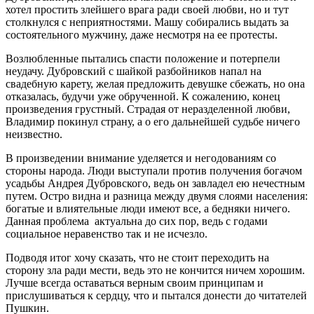
хотел простить злейшего врага ради своей любви, но и тут
столкнулся с неприятностями. Машу собирались выдать за
состоятельного мужчину, даже несмотря на ее протесты.
Возлюбленные пытались спасти положение и потерпели
неудачу. Дубровский с шайкой разбойников напал на
свадебную карету, желая предложить девушке сбежать, но она
отказалась, будучи уже обрученной. К сожалению, конец
произведения грустный. Страдая от неразделенной любви,
Владимир покинул страну, а о его дальнейшей судьбе ничего
неизвестно.
В произведении внимание уделяется и негодованиям со
стороны народа. Люди выступали против получения богачом
усадьбы Андрея Дубровского, ведь он завладел ею нечестным
путем. Остро видна и разница между двумя слоями населения:
богатые и влиятельные люди имеют все, а бедняки ничего.
Данная проблема актуальна до сих пор, ведь с годами
социальное неравенство так и не исчезло.
Подводя итог хочу сказать, что не стоит переходить на
сторону зла ради мести, ведь это не кончится ничем хорошим.
Лучше всегда оставаться верным своим принципам и
прислушиваться к сердцу, что и пытался донести до читателей
Пушкин.