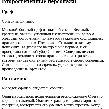
Второстепенные персонажи
Граф
Соперник Сильвио.
Молодой, богатый граф из знатной семьи. Веселый,
красивый, умный, успешный и блистательный во всем.
Храбрый, остроумный, пользуется уважением сослуживцев,
нравится женщинам. Поспорил с Сильвио, и дал ему
пощечину. На дуэли его выстрел был первым, и он
прострелил головной убор Сильвио. Соперник не стал
стрелять, оставив за собой право выстрела. При второй
встрече, увидев смятение и растерянность своего соперника,
Сильвио не стал в него стрелять, удовлетворившись
произведенным эффектом.
Рассказчик
Молодой офицер, свидетель событий.
Один из офицеров, пользующийся расположением Сильвио,
хороший знакомый. Уважает характер и нравы старшего
товарища, восторгается его умением метко стрелять. Когда