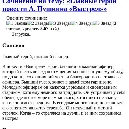
Сочинение на тему: «Главные герои
повести А. Пушкина «Выстрел»»
Оцените сочинение:
(
3
оценок, среднее:
3,67
из 5)
Загрузка...
Сильвио
Главный герой, пожилой офицер.
В повести «Выстрел» герой, бывший отважный офицер,
который шесть лет ждал отмщения за нанесенную ему обиду,
но до конца сохранивший честь и благородство настоящего
офицера. Бывший гусар, живет в армейском гарнизоне.
Молодым офицерам он кажется угрюмым и своенравным
стариком, хотя ему немного за тридцать. Он устраивает у себя
обеды, где льется море шампанского, хотя никто не знает,
какие он имеет средства. В его доме много книг, но главным
его занятием является стрельба. Он искусный и меткий
стрелок. Когда – то стрелялся на дуэли, и за ним сохранился
выстрел.