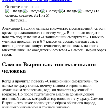
Оцените сочинение:
(
13
оценок, среднее:
3,31
из 5)
Загрузка...
Александр Пушкин написал множество произведений, спустя
время прославившихся по всему миру. В их число входит и
повесть под названием «Станционный смотритель». Обычно
ученики проходят ее в 6-7 классе на уроках литературы, а
после прочтения пишут сочинение, основываясь на своих
впечатлениях. Не обходится и без темы – Самсон Вырин образ
героя.
Самсон Вырин как тип маленького
человека
Когда я прочитал повесть «Станционный смотритель», то
далеко не сразу понял, почему главного героя назвали
«маленьким человеком», ведь он является мужчиной в
возрасте. Но после тщательного анализа до меня дошел
истинный смысл, который автор вложил в эту фразу. Самсон
Вырин – это некое воплощение образа обычного народа,
живущего никчемной и трудной жизнью.