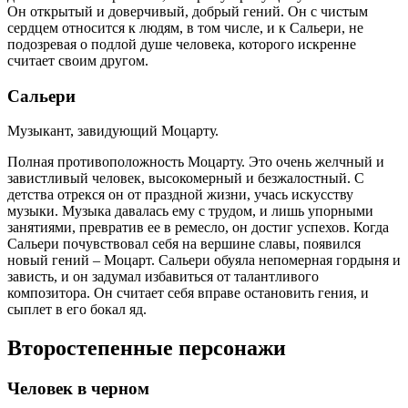
Он открытый и доверчивый, добрый гений. Он с чистым
сердцем относится к людям, в том числе, и к Сальери, не
подозревая о подлой душе человека, которого искренне
считает своим другом.
Сальери
Музыкант, завидующий Моцарту.
Полная противоположность Моцарту. Это очень желчный и
завистливый человек, высокомерный и безжалостный. С
детства отрекся он от праздной жизни, учась искусству
музыки. Музыка давалась ему с трудом, и лишь упорными
занятиями, превратив ее в ремесло, он достиг успехов. Когда
Сальери почувствовал себя на вершине славы, появился
новый гений – Моцарт. Сальери обуяла непомерная гордыня и
зависть, и он задумал избавиться от талантливого
композитора. Он считает себя вправе остановить гения, и
сыплет в его бокал яд.
Второстепенные персонажи
Человек в черном