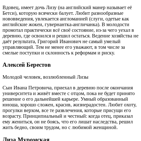
Вдовец, имеет дочь Лизу (на английский манер называет её
Бетси), которую всячески балует. Любит разнообразные
нововведения, увлекается англоманией (слуги, одетые как
английские жокеи, гувернантка-англичанка). В молодости
промотал практически всё своё состояние, из-за чего уехал в
деревню, где освоился и решил остаться. Ведение хозяйства не
даёт результата, Григорий Иванович не самый умелый
управляющий. Тем не менее его уважают, в том числе за
смелые поступки и склонность к реформам и риску.
Алексей Берестов
Молодой человек, возлюбленный Лизы
Сын Ивана Петровича, приехал в деревню после окончания
университета и живёт вместе с отцом, пока не будет принято
решение о его дальнейшей карьере. Умный образованный
юноша, хорошо сложен, красив, жизнерадостен. Любит охоту,
прогулки верхом, все те развлечения, которые присущи его
возрасту. Принципиальный и честный: когда отец, приказал
ему жениться, он не боясь, что его лишат наследства, решил
жить бедно, своим трудом, но с любимой женщиной.
Лиза Муромская