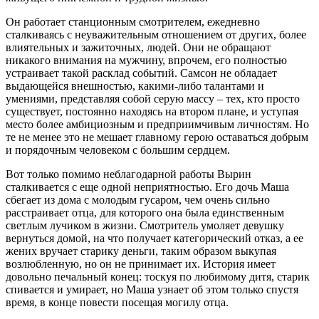
Он работает станционным смотрителем, ежедневно
сталкиваясь с неуважительным отношением от других, более
влиятельных и зажиточных, людей. Они не обращают
никакого внимания на мужчину, впрочем, его полностью
устраивает такой расклад событий. Самсон не обладает
выдающейся внешностью, какими-либо талантами и
умениями, представляя собой серую массу – тех, кто просто
существует, постоянно находясь на втором плане, и уступая
место более амбициозным и предприимчивым личностям. Но
те не менее это не мешает главному герою оставаться добрым
и порядочным человеком с большим сердцем.
Вот только помимо неблагодарной работы Вырин
сталкивается с еще одной неприятностью. Его дочь Маша
сбегает из дома с молодым гусаром, чем очень сильно
расстраивает отца, для которого она была единственным
светлым лучиком в жизни. Смотритель умоляет девушку
вернуться домой, на что получает категорический отказ, а ее
жених вручает старику деньги, таким образом выкупая
возлюбленную, но он не принимает их. История имеет
довольно печальный конец: тоскуя по любимому дитя, старик
спивается и умирает, но Маша узнает об этом только спустя
время, в конце повести посещая могилу отца.