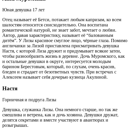
Юная девушка 17 лет
Отец называет её Бетси, потакает любым капризам, ко всем
шалостям относится снисходительно. Она воспитана
романтической натурой, не знает забот, мечтает о любви.
Автор, давая характеристику, называет её “балованным
дитём”. У Лизы красивое смуглое лицо, чёрные глаза. Помимо
англичанки за Лизой приставлена присматривать девушка
Настя, с которой Лиза дружит и придумывает всякие затеи,
чтобы разнообразить жизнь в деревне. Дочь Муромского, как
и остальные девушки в округе, интересуется молодым
барином Берестовым, который, по слухам, очень красив,
бледен и страдает от безответных чувств. При встречах с
Алексеем называет себя дочерью кузнеца Акулиной.
Настя
Горничная и подруга Лизы
Девушка, служанка Лизы. Она немного старше, но так же
смешлива и ветрена, как и дочь хозяина. Девушки дружат,
делятся секретами и вместе участвуют в авантюрах и
розыгрышах.