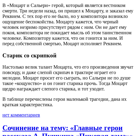
В «Моцарт и Сальери» герой, который является вестником
смерти. Три недели назад, он пришел к Моцарту, и заказал ему
Реквием. С тех пор его не было, но у композитора возникло
ощущение беспокойства. Моцарту кажется, что черный
человек незримо присутствует рядом с ним. Он не дает ему
покоя, композитора не покидает мысль об этом таинственном
человеке. Композитору кажется, что он гонится за ним. И
перед собственной смертью, Моцарт исполняет Реквием.
Старик со скрипкой
Настолько велик талант Моцарта, что его произведения звучат
повсюду, и даже слепой скрипач в трактире играет его
мелодии. Моцарт просит его сыграть, но Сальери не по душе
такое «кощунство» и он гонит старика прочь. Тогда Моцарт
щедро награждает слепого старика, и тот уходит.
В таблице перечислены герои маленькой трагедии, дана их
краткая характеристика.
нет комментариев
Сочинение на тему: «Главные герои