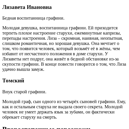
Лизавета Ивановна
Бедная воспитанница графини.
Молодая девушка, воспитанница графини. Ей приходится
терпеть плохое настроение старухи, ежеминутные капризы,
перепады настроения. Лиза – скромная, наивная, неопытная,
слишком романтичная, но хорошая девушка. Она мечтает о
том, что появится человек, который возьмёт её в жёны, чем
избавит от несчастного положения в доме старухи. У
Лизаветы нет подруг, она живёт в бедной обстановке из-за
скупости графини. В конце повести говорится о том, что Лиза
удачно вышла замуж.
Томский
Внук старой графини.
Молодой граф, сын одного из четырёх сыновей графини. Ему,
как и остальным старуха не выдала своего секрета. Молодой
человек не умеет держать язык за зубами, он фактически
обрекает старуху на смерть.