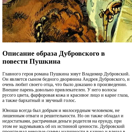
Описание образа Дубровского в
повести Пушкина
Главного героя романа Пушкина зовут Владимир Дубровский.
Он является сыном бедного дворянина Андрея Дубровского, и
очень любит своего отца, что было доказано в произведении.
Внешне парень довольно привлекателен. У него волосы
русого цвета, фарфоровая кожа и красивое лицо и карие глаза,
а также бархатный и звучный голос.
Юноша всегда был добрым и милосердным человеком, не
лишенным отваги и решительности. Но он также обладал и
недостатками, растрачивая деньги родителя на ерунду, при
этом не задумываясь об их истинной ценности. Дубровский
проигрывал немалые суммы наличности в казино и влезал в