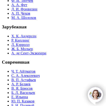
Ф. И. Тютчев
А. А. Фет
Д. И. Фонвизин
А. П. Чехов
М. А. Шолохов
Зарубежная
Х. К. Андерсен
Р. Киплинг
Л. Кэрролл
Ж. Б. Мольер
А. де Сент-Экзюпери
Современная
Ч. Т. Айтматов
С. А. Алексеевич
В. П. Астафьев
А. Р. Беляев
В. Я. Брюсов
Б. Л. Васильев
open
c
Е. Ильина
Ю. П. Казаков
Б. Н. Полевой