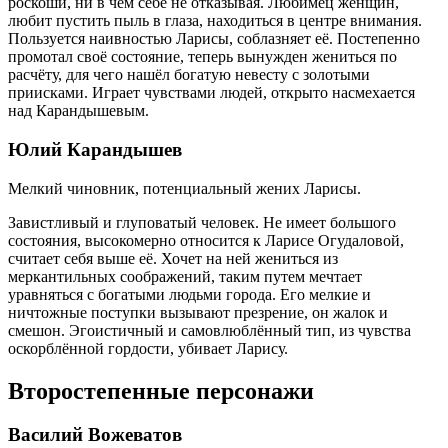
роскоши, ни в чём себе не отказывая. Любимец женщин,
любит пустить пыль в глаза, находиться в центре внимания.
Пользуется наивностью Ларисы, соблазняет её. Постепенно
промотал своё состояние, теперь вынужден жениться по
расчёту, для чего нашёл богатую невесту с золотыми
приисками. Играет чувствами людей, открыто насмехается
над Карандышевым.
Юлий Карандышев
Мелкий чиновник, потенциальный жених Ларисы.
Завистливый и глуповатый человек. Не имеет большого
состояния, высокомерно относится к Ларисе Огудаловой,
считает себя выше её. Хочет на ней жениться из
меркантильных соображений, таким путем мечтает
уравняться с богатыми людьми города. Его мелкие и
ничтожные поступки вызывают презрение, он жалок и
смешон. Эгоистичный и самовлюблённый тип, из чувства
оскорблённой гордости, убивает Ларису.
Второстепенные персонажи
Василий Вожеватов