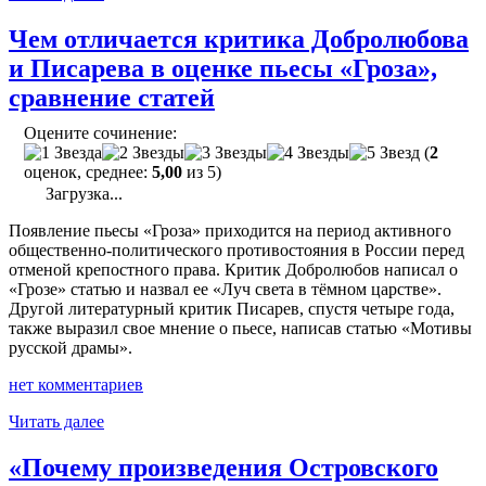
с
горячими
Чем отличается критика Добролюбова
сердцами
и Писарева в оценке пьесы «Гроза»,
в
пьесах
сравнение статей
Островского
«Гроза»
Оцените сочинение:
и
(
2
«Бесприданница»"
оценок, среднее:
5,00
из 5)
Загрузка...
Появление пьесы «Гроза» приходится на период активного
общественно-политического противостояния в России перед
отменой крепостного права. Критик Добролюбов написал о
«Грозе» статью и назвал ее «Луч света в тёмном царстве».
Другой литературный критик Писарев, спустя четыре года,
также выразил свое мнение о пьесе, написав статью «Мотивы
русской драмы».
нет комментариев
"Чем
Читать далее
отличается
критика
«Почему произведения Островского
Добролюбова