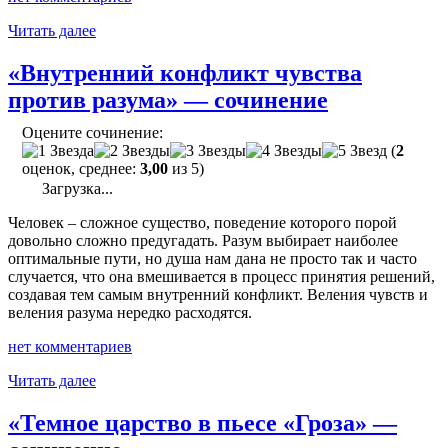
"«Тихон
Читать далее
и
Борис
«Внутренний конфликт чувства
—
против разума» — сочинение
сравнительная
характеристика»
Оцените сочинение:
—
(
2
сочинение"
оценок, среднее:
3,00
из 5)
Загрузка...
Человек – сложное существо, поведение которого порой
довольно сложно предугадать. Разум выбирает наиболее
оптимальные пути, но душа нам дана не просто так и часто
случается, что она вмешивается в процесс принятия решений,
создавая тем самым внутренний конфликт. Веления чувств и
веления разума нередко расходятся.
нет комментариев
"«Внутренний
Читать далее
конфликт
чувства
«Темное царство в пьесе «Гроза» —
против