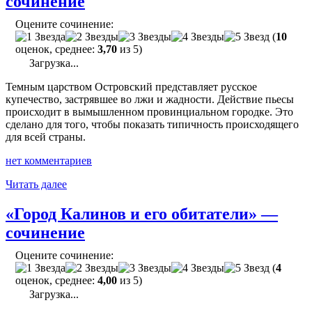
сочинение
разума»
—
Оцените сочинение:
сочинение"
(
10
оценок, среднее:
3,70
из 5)
Загрузка...
Темным царством Островский представляет русское
купечество, застрявшее во лжи и жадности. Действие пьесы
происходит в вымышленном провинциальном городке. Это
сделано для того, чтобы показать типичность происходящего
для всей страны.
нет комментариев
"«Темное
Читать далее
царство
в
«Город Калинов и его обитатели» —
пьесе
сочинение
«Гроза»
—
Оцените сочинение:
сочинение"
(
4
оценок, среднее:
4,00
из 5)
Загрузка...