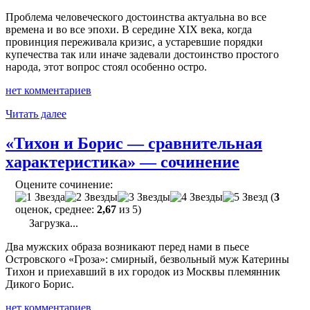
Проблема человеческого достоинства актуальна во все
времена и во все эпохи. В середине XIX века, когда
провинция переживала кризис, а устаревшие порядки
купечества так или иначе задевали достоинство простого
народа, этот вопрос стоял особенно остро.
нет комментариев
"«Проблема
Читать далее
человеческого
достоинства
«Тихон и Борис — сравнительная
в
характеристика» — сочинение
драме
«Гроза»
Оцените сочинение:
—
(
3
сочинение"
оценок, среднее:
2,67
из 5)
Загрузка...
Два мужских образа возникают перед нами в пьесе
Островского «Гроза»: смирный, безвольный муж Катерины
Тихон и приехавший в их городок из Москвы племянник
Дикого Борис.
нет комментариев