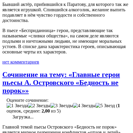
Бывший актёр, прибившийся к Паратову, для которого так же
является игрушкой. Спившийся алкоголик, желание выпить
подавляет в нём чувство гордости и собственного
достоинства.
В пьесе «Бесприданница» герои, представляющие так
называемые «сливки общества», на самом деле являются
подлыми и ничтожными людьми, не имеющие моральных
устоев. В списке дана характеристика героев, описывающая
основные черты их характеров.
нет комментариев
Сочинение на тему: «Главные герои
пьесы А. Островского «Бедность не
порок»»
Оцените сочинение:
(
1
оценок, среднее:
2,00
из 5)
Загрузка...
Главной темой пьесы Островского «Бедность не порок»
является мирное разрешение конфликтов «отцов и детей»,