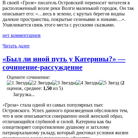
В своей «Грозе» писатель Островский переносит читателя в
расположенный возле реки Волги маленький городок. Он так
описывает его: «…весь в зелени, с крутых берегов видны
далекие пространства, покрытые селеньями и нивами…».
Улавливается связь этого места с русскими сказками.
нет комментариев
"«Город
Читать далее
Калинов
и
«Был ли иной путь у Катерины?» —
его
сочинение-рассуждение
обитатели»
—
Оцените сочинение:
сочинение"
(
2
оценок, среднее:
1,50
из 5)
Загрузка...
«Гроза» стала одной из самых популярных пьес
Островского. Успех данного произведения обусловлен тем,
что в нем описывается совершенно иной женский образ,
отличающийся глубиной и силой. Катерина как бы
олицетворяет сопротивление душному и затхлому
патриархальному укладу, который диктовал условия жизни