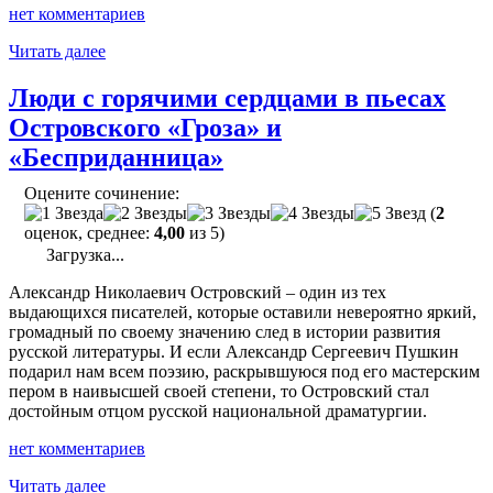
нет комментариев
"Сочинение
Читать далее
«Характеристика
города
Люди с горячими сердцами в пьесах
Калинова
Островского «Гроза» и
от
лица
«Бесприданница»
Кулигина»"
Оцените сочинение:
(
2
оценок, среднее:
4,00
из 5)
Загрузка...
Александр Николаевич Островский – один из тех
выдающихся писателей, которые оставили невероятно яркий,
громадный по своему значению след в истории развития
русской литературы. И если Александр Сергеевич Пушкин
подарил нам всем поэзию, раскрывшуюся под его мастерским
пером в наивысшей своей степени, то Островский стал
достойным отцом русской национальной драматургии.
нет комментариев
"Люди
Читать далее