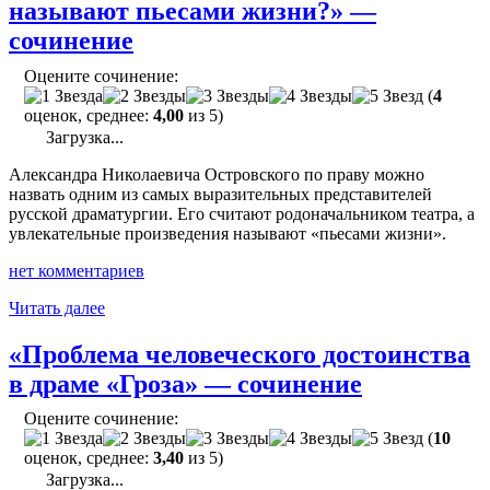
называют пьесами жизни?» —
и
Писарева
сочинение
в
оценке
Оцените сочинение:
пьесы
(
4
«Гроза»,
оценок, среднее:
4,00
из 5)
сравнение
Загрузка...
статей"
Александра Николаевича Островского по праву можно
назвать одним из самых выразительных представителей
русской драматургии. Его считают родоначальником театра, а
увлекательные произведения называют «пьесами жизни».
нет комментариев
"«Почему
Читать далее
произведения
Островского
«Проблема человеческого достоинства
называют
в драме «Гроза» — сочинение
пьесами
жизни?»
Оцените сочинение:
—
(
10
сочинение"
оценок, среднее:
3,40
из 5)
Загрузка...