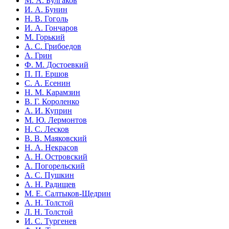
М. А. Булгаков
И. А. Бунин
Н. В. Гоголь
И. А. Гончаров
М. Горький
А. С. Грибоедов
А. Грин
Ф. М. Достоевкий
П. П. Ершов
С. А. Есенин
Н. М. Карамзин
В. Г. Короленко
А. И. Куприн
М. Ю. Лермонтов
Н. С. Лесков
В. В. Маяковский
Н. А. Некрасов
А. Н. Островский
А. Погорельский
А. С. Пушкин
А. Н. Радищев
М. Е. Салтыков-Щедрин
А. Н. Толстой
Л. Н. Толстой
И. С. Тургенев