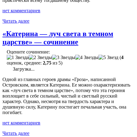
практически всему тогдашнему обществу.
нет комментариев
"«Был
Читать далее
ли
иной
«Катерина — луч света в темном
путь
царстве» — сочинение
у
Катерины?»
Оцените сочинение:
—
(
4
сочинение-
оценок, среднее:
2,75
из 5)
рассуждение"
Загрузка...
Одной из главных героев драмы «Гроза», написанной
Островским, является Катерина. Ее можно охарактеризовать
как «луч света в темном царстве», потому что эта героиня
воплощает в себе сильный, чистый и светлый русский
характер. Однако, несмотря на твердость характера и
душевную силу, Катерину постигает печальная участь, она
погибает.
нет комментариев
"«Катерина
Читать далее