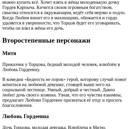
можно купить всё. Хочет взять в жёны молоденькую дочку
Гордея Карпыча. Кичится своим огромным богатством,
свысока относится к окружающим, ведёт себя мерзко и подло.
Когда Любим винит его в махинациях, обижается и гордо
удаляется в уверенности, что Торцов будет его уговаривать,
чтобы он взял в жёны его дочь.
Второстепенные персонажи
Митя
Приказчик у Торцова, бедный молодой человек, влюблён в
Любовь Гордеевну.
В комедии «Бедность не порок» герой, которому случай помог
жениться на любимой девушке, стоящей выше него на
социальной лестнице. Умный, добрый и честный. Давно
любит дочь своего хозяина. Узнав, что его чувства взаимны,
предлагает Любови Гордеевне признаться её отцу и просить
благословения.
Любовь Гордеевна
Дочь Торцова, молодая девушка. Влюблена в Митю.