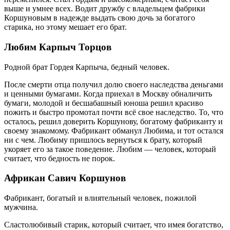
выше и умнее всех. Водит дружбу с владельцем фабрики
Коршуновым в надежде выдать свою дочь за богатого
старика, но этому мешает его брат.
Любим Карпыч Торцов
Родной брат Гордея Карпыча, бедный человек.
После смерти отца получил долю своего наследства деньгами
и ценными бумагами. Когда приехал в Москву обналичить
бумаги, молодой и бесшабашный юноша решил красиво
пожить и быстро промотал почти всё свое наследство. То, что
осталось, решил доверить Коршунову, богатому фабриканту и
своему знакомому. Фабрикант обманул Любима, и тот остался
ни с чем. Любиму пришлось вернуться к брату, который
укоряет его за такое поведение. Любим — человек, который
считает, что бедность не порок.
Африкан Савич Коршунов
Фабрикант, богатый и влиятельный человек, пожилой
мужчина.
Сластолюбивый старик, который считает, что имея богатство,