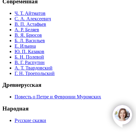
Современная
Ч. Т. Айтматов
С. А. Алексеевич
В. П. Астафьев
А. Р. Беляев
В. Я. Брюсов
Б. Л. Васильев
Е. Ильина
Ю. П. Казаков
Б. Н. Полевой
В. Г. Распутин
А. Т. Твардовский
Г. Н. Троепольский
Древнерусская
Повесть о Петре и Февронии Муромских
Народная
open
c
Русские сказки