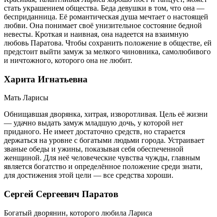
стать украшением общества. Беда девушки в том, что она —
бесприданница. Её романтическая душа мечтает о настоящей
любви. Она понимает своё унизительное состояние бедной
невесты. Кроткая и наивная, она надеется на взаимную
любовь Паратова. Чтобы сохранить положение в обществе, ей
предстоит выйти замуж за мелкого чиновника, самолюбивого
и ничтожного, которого она не любит.
Харита Игнатьевна
Мать Ларисы
Обнищавшая дворянка, хитрая, изворотливая. Цель её жизни
— удачно выдать замуж младшую дочь, у которой нет
приданого. Не имеет достаточно средств, но старается
держаться на уровне с богатыми людьми города. Устраивает
званые обеды и ужины, показывая себя обеспеченной
женщиной. Для неё человеческие чувства чужды, главным
является богатство и определённое положение среди знати,
для достижения этой цели — все средства хороши.
Сергей Сергеевич Паратов
Богатый дворянин, которого любила Лариса