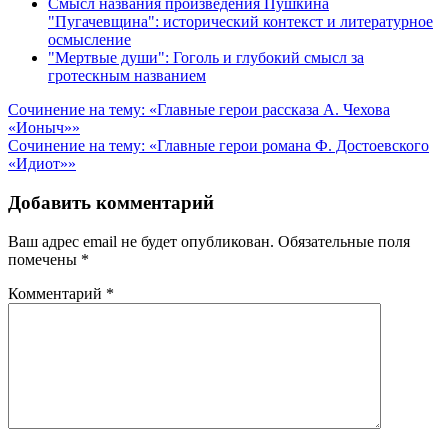
Смысл названия произведения Пушкина
"Пугачевщина": исторический контекст и литературное
осмысление
"Мертвые души": Гоголь и глубокий смысл за
гротескным названием
Навигация
Сочинение на тему: «Главные герои рассказа А. Чехова
«Ионыч»»
по
Сочинение на тему: «Главные герои романа Ф. Достоевского
записям
«Идиот»»
Добавить комментарий
Ваш адрес email не будет опубликован.
Обязательные поля
помечены
*
Комментарий
*