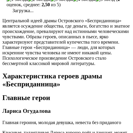
оценок, среднее:
2,50
из 5)
Загрузка...
Центральной идеей драмы Островского «Бесприданница»
является осуждение общества, где деньги, богатство и знатное
происхождение, превалируют над истинными человеческими
чувствами. Образы героев, описанных в пьесе, ярко
характеризуют представителей купечества того времени.
Главные герои «Бесприданница» — люди, для которых
искренние чувства человека не имеют никакой цены.
Психологическое произведение Островского стало
бессмертной классикой мировой литературы.
Характеристика героев драмы
«Бесприданница»
Главные герои
Лариса Огудалова
Главная героиня, молодая девушка, невеста без приданого
Красивая, талантливая Лариса хорошо поёт и танцует, может