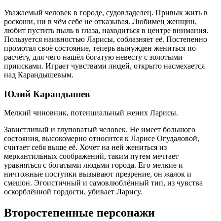
Уважаемый человек в городе, судовладелец. Привык жить в
роскоши, ни в чём себе не отказывая. Любимец женщин,
любит пустить пыль в глаза, находиться в центре внимания.
Пользуется наивностью Ларисы, соблазняет её. Постепенно
промотал своё состояние, теперь вынужден жениться по
расчёту, для чего нашёл богатую невесту с золотыми
приисками. Играет чувствами людей, открыто насмехается
над Карандышевым.
Юлий Карандышев
Мелкий чиновник, потенциальный жених Ларисы.
Завистливый и глуповатый человек. Не имеет большого
состояния, высокомерно относится к Ларисе Огудаловой,
считает себя выше её. Хочет на ней жениться из
меркантильных соображений, таким путем мечтает
уравняться с богатыми людьми города. Его мелкие и
ничтожные поступки вызывают презрение, он жалок и
смешон. Эгоистичный и самовлюблённый тип, из чувства
оскорблённой гордости, убивает Ларису.
Второстепенные персонажи