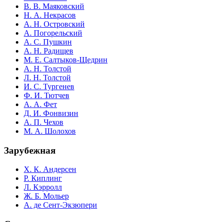
В. В. Маяковский
Н. А. Некрасов
А. Н. Островский
А. Погорельский
А. С. Пушкин
А. Н. Радищев
М. Е. Салтыков-Щедрин
А. Н. Толстой
Л. Н. Толстой
И. С. Тургенев
Ф. И. Тютчев
А. А. Фет
Д. И. Фонвизин
А. П. Чехов
М. А. Шолохов
Зарубежная
Х. К. Андерсен
Р. Киплинг
Л. Кэрролл
Ж. Б. Мольер
А. де Сент-Экзюпери