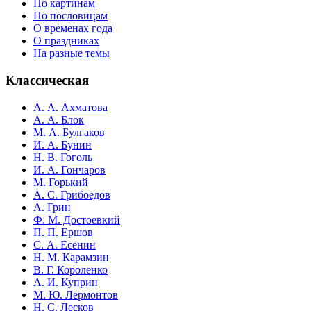
По картинам
По пословицам
О временах года
О праздниках
На разные темы
Классическая
А. А. Ахматова
А. А. Блок
М. А. Булгаков
И. А. Бунин
Н. В. Гоголь
И. А. Гончаров
М. Горький
А. С. Грибоедов
А. Грин
Ф. М. Достоевкий
П. П. Ершов
С. А. Есенин
Н. М. Карамзин
В. Г. Короленко
А. И. Куприн
М. Ю. Лермонтов
Н. С. Лесков