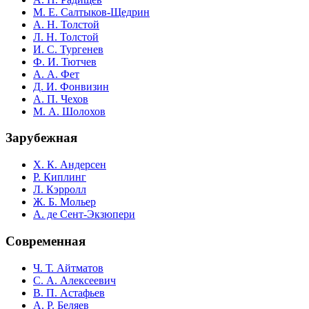
М. Е. Салтыков-Щедрин
А. Н. Толстой
Л. Н. Толстой
И. С. Тургенев
Ф. И. Тютчев
А. А. Фет
Д. И. Фонвизин
А. П. Чехов
М. А. Шолохов
Зарубежная
Х. К. Андерсен
Р. Киплинг
Л. Кэрролл
Ж. Б. Мольер
А. де Сент-Экзюпери
Современная
Ч. Т. Айтматов
С. А. Алексеевич
В. П. Астафьев
А. Р. Беляев