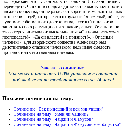
подчеркивает, что «… он малый с головой. И славно пишет,
переводит». Чацкий в гордом одиночестве выступает против
идеалов общества, он не разделяет корысти и меркантильных
интересов людей, которые его окружают. Он смелый, обладает
чувством собственного достоинства, честный и не готов
запятнать свою репутацию ни за какие деньги. Очень точно
этого героя описывают высказывания: «Он вольность хочет
проповедать!», «Да он властей не признает!», «Опасный
человек!». Для дворянского общества Александр был
действительно опасным человеком, ведь имел смелость
противостоять его главным идеалам.
Заказать сочинение
Мы можем написать 100% уникальное сочинение
под любые ваши требования всего за 24 часа!
Похожие сочинения на тему:
Сочинение "Век нынешний и век минувший"
Сочинение на тему "Умен ли Чацкий?"
Сочинение на тему "Чацкий и Фамусов"
Сочинение на тему "Чацкий и Фамусовское общество"