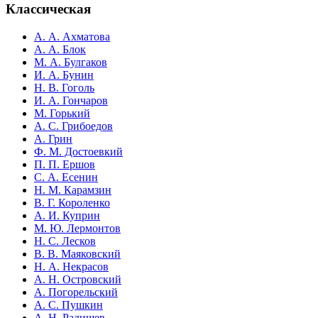
Классическая
А. А. Ахматова
А. А. Блок
М. А. Булгаков
И. А. Бунин
Н. В. Гоголь
И. А. Гончаров
М. Горький
А. С. Грибоедов
А. Грин
Ф. М. Достоевкий
П. П. Ершов
С. А. Есенин
Н. М. Карамзин
В. Г. Короленко
А. И. Куприн
М. Ю. Лермонтов
Н. С. Лесков
В. В. Маяковский
Н. А. Некрасов
А. Н. Островский
А. Погорельский
А. С. Пушкин
А. Н. Радищев