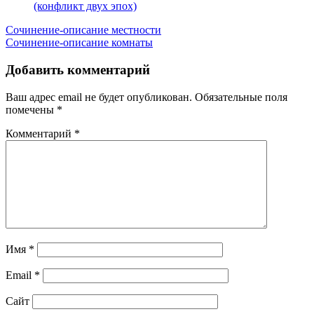
(конфликт двух эпох)
Навигация
Сочинение-описание местности
Сочинение-описание комнаты
по
записям
Добавить комментарий
Ваш адрес email не будет опубликован.
Обязательные поля
помечены
*
Комментарий
*
Имя
*
Email
*
Сайт