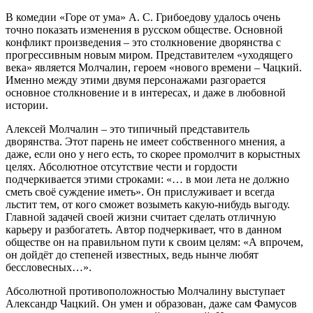
В комедии «Горе от ума» А. С. Грибоедову удалось очень
точно показать изменения в русском обществе. Основной
конфликт произведения – это столкновение дворянства с
прогрессивным новым миром. Представителем «уходящего
века» является Молчалин, героем «нового времени – Чацкий.
Именно между этими двумя персонажами разгорается
основное столкновение и в интересах, и даже в любовной
истории.
Алексей Молчалин – это типичный представитель
дворянства. Этот парень не имеет собственного мнения, а
даже, если оно у него есть, то скорее промолчит в корыстных
целях. Абсолютное отсутствие чести и гордости
подчеркивается этими строками: «… в мои лета не должно
сметь своё суждение иметь». Он прислуживает и всегда
льстит тем, от кого сможет возыметь какую-нибудь выгоду.
Главной задачей своей жизни считает сделать отличную
карьеру и разбогатеть. Автор подчеркивает, что в данном
обществе он на правильном пути к своим целям: «А впрочем,
он дойдёт до степеней известных, ведь нынче любят
бессловесных…».
Абсолютной противоположностью Молчалину выступает
Александр Чацкий. Он умен и образован, даже сам Фамусов