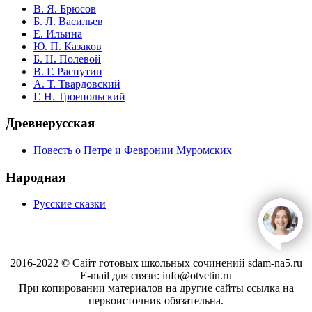
В. Я. Брюсов
Б. Л. Васильев
Е. Ильина
Ю. П. Казаков
Б. Н. Полевой
В. Г. Распутин
А. Т. Твардовский
Г. Н. Троепольский
Древнерусская
Повесть о Петре и Февронии Муромских
Народная
Русские сказки
open
c
2016-2022 © Сайт готовых школьных сочинений sdam-na5.ru
E-mail для связи: info@otvetin.ru
При копировании материалов на другие сайты ссылка на
первоисточник обязательна.