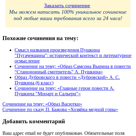
Заказать сочинение
Мы можем написать 100% уникальное сочинение
под любые ваши требования всего за 24 часа!
Похожие сочинения на тему:
Смысл названия произведения Пушкина
"Пугачевщина": исторический контекст и литературное
осмысление
Сочинение на тему: «Образ Самсона Вырина в повести
“Станционный смотритель” А. Пушкина»
Образ Дубровского в повести «Дубровский» А. С.
Пушкина (6 класс)
Сочинение на тему: «Главные герои повести А.
Пушкина "Моцарт и Сальери"»
Навигация
Сочинение на тему: «Образ Васютки»
Сочинение по сказу П. Бажова «Хозяйка медной горы»
по
записям
Добавить комментарий
Ваш адрес email не будет опубликован.
Обязательные поля