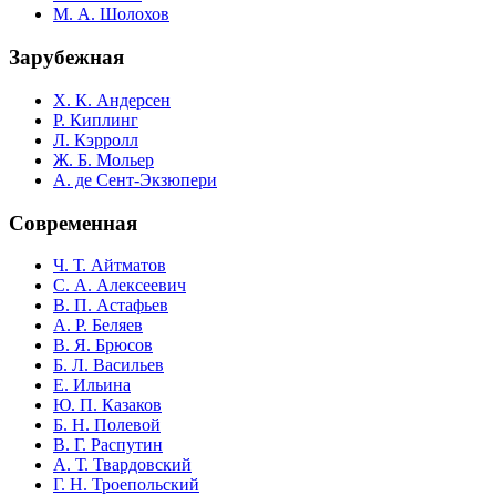
М. А. Шолохов
Зарубежная
Х. К. Андерсен
Р. Киплинг
Л. Кэрролл
Ж. Б. Мольер
А. де Сент-Экзюпери
Современная
Ч. Т. Айтматов
С. А. Алексеевич
В. П. Астафьев
А. Р. Беляев
В. Я. Брюсов
Б. Л. Васильев
Е. Ильина
Ю. П. Казаков
Б. Н. Полевой
В. Г. Распутин
А. Т. Твардовский
Г. Н. Троепольский