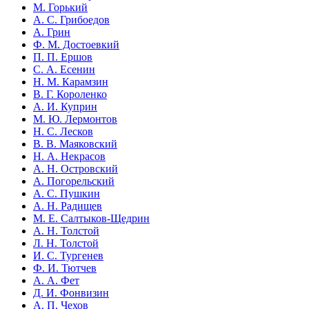
М. Горький
А. С. Грибоедов
А. Грин
Ф. М. Достоевкий
П. П. Ершов
С. А. Есенин
Н. М. Карамзин
В. Г. Короленко
А. И. Куприн
М. Ю. Лермонтов
Н. С. Лесков
В. В. Маяковский
Н. А. Некрасов
А. Н. Островский
А. Погорельский
А. С. Пушкин
А. Н. Радищев
М. Е. Салтыков-Щедрин
А. Н. Толстой
Л. Н. Толстой
И. С. Тургенев
Ф. И. Тютчев
А. А. Фет
Д. И. Фонвизин
А. П. Чехов