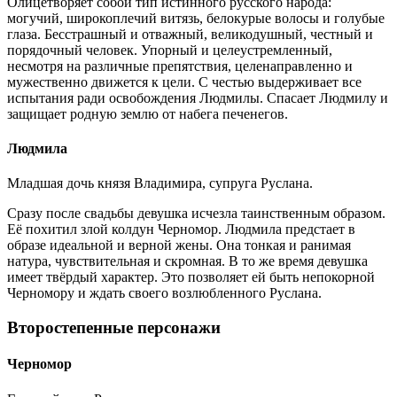
Олицетворяет собой тип истинного русского народа:
могучий, широкоплечий витязь, белокурые волосы и голубые
глаза. Бесстрашный и отважный, великодушный, честный и
порядочный человек. Упорный и целеустремленный,
несмотря на различные препятствия, целенаправленно и
мужественно движется к цели. С честью выдерживает все
испытания ради освобождения Людмилы. Спасает Людмилу и
защищает родную землю от набега печенегов.
Людмила
Младшая дочь князя Владимира, супруга Руслана.
Сразу после свадьбы девушка исчезла таинственным образом.
Её похитил злой колдун Черномор. Людмила предстает в
образе идеальной и верной жены. Она тонкая и ранимая
натура, чувствительная и скромная. В то же время девушка
имеет твёрдый характер. Это позволяет ей быть непокорной
Черномору и ждать своего возлюбленного Руслана.
Второстепенные персонажи
Черномор