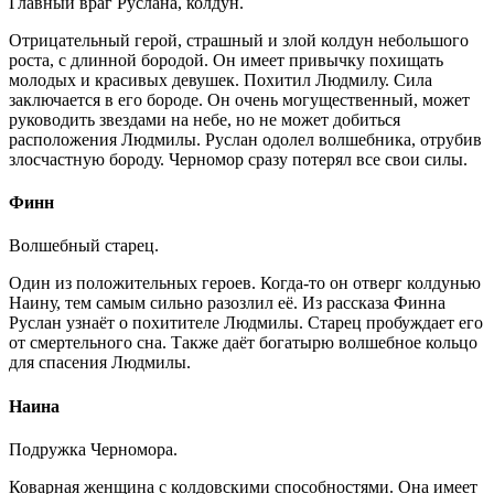
Главный враг Руслана, колдун.
Отрицательный герой, страшный и злой колдун небольшого
роста, с длинной бородой. Он имеет привычку похищать
молодых и красивых девушек. Похитил Людмилу. Сила
заключается в его бороде. Он очень могущественный, может
руководить звездами на небе, но не может добиться
расположения Людмилы. Руслан одолел волшебника, отрубив
злосчастную бороду. Черномор сразу потерял все свои силы.
Финн
Волшебный старец.
Один из положительных героев. Когда-то он отверг колдунью
Наину, тем самым сильно разозлил её. Из рассказа Финна
Руслан узнаёт о похитителе Людмилы. Старец пробуждает его
от смертельного сна. Также даёт богатырю волшебное кольцо
для спасения Людмилы.
Наина
Подружка Черномора.
Коварная женщина с колдовскими способностями. Она имеет