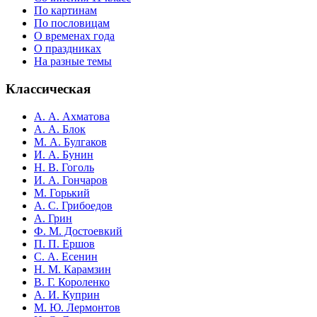
По картинам
По пословицам
О временах года
О праздниках
На разные темы
Классическая
А. А. Ахматова
А. А. Блок
М. А. Булгаков
И. А. Бунин
Н. В. Гоголь
И. А. Гончаров
М. Горький
А. С. Грибоедов
А. Грин
Ф. М. Достоевкий
П. П. Ершов
С. А. Есенин
Н. М. Карамзин
В. Г. Короленко
А. И. Куприн
М. Ю. Лермонтов