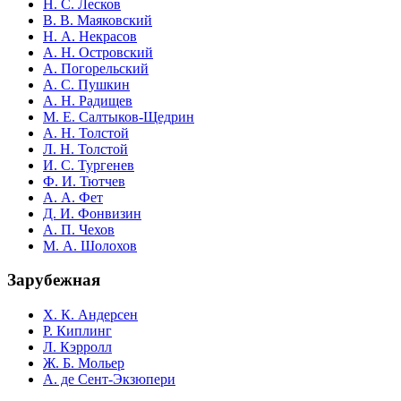
Н. С. Лесков
В. В. Маяковский
Н. А. Некрасов
А. Н. Островский
А. Погорельский
А. С. Пушкин
А. Н. Радищев
М. Е. Салтыков-Щедрин
А. Н. Толстой
Л. Н. Толстой
И. С. Тургенев
Ф. И. Тютчев
А. А. Фет
Д. И. Фонвизин
А. П. Чехов
М. А. Шолохов
Зарубежная
Х. К. Андерсен
Р. Киплинг
Л. Кэрролл
Ж. Б. Мольер
А. де Сент-Экзюпери