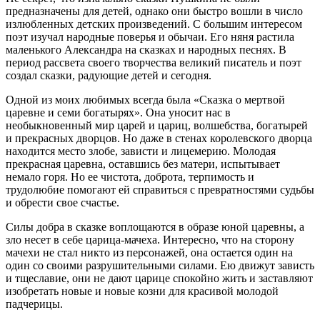
предназначены для детей, однако они быстро вошли в число
излюбленных детских произведений. С большим интересом
поэт изучал народные поверья и обычаи. Его няня растила
маленького Александра на сказках и народных песнях. В
период рассвета своего творчества великий писатель и поэт
создал сказки, радующие детей и сегодня.
Одной из моих любимых всегда была «Сказка о мертвой
царевне и семи богатырях». Она уносит нас в
необыкновенный мир царей и цариц, волшебства, богатырей
и прекрасных дворцов. Но даже в стенах королевского дворца
находится место злобе, зависти и лицемерию. Молодая
прекрасная царевна, оставшись без матери, испытывает
немало горя. Но ее чистота, доброта, терпимость и
трудолюбие помогают ей справиться с превратностями судьбы
и обрести свое счастье.
Силы добра в сказке воплощаются в образе юной царевны, а
зло несет в себе царица-мачеха. Интересно, что на сторону
мачехи не стал никто из персонажей, она остается один на
один со своими разрушительными силами. Ею движут зависть
и тщеславие, они не дают царице спокойно жить и заставляют
изобретать новые и новые козни для красивой молодой
падчерицы.