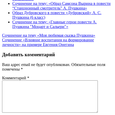
Сочинение на тему: «Образ Самсона Вырина в повести
“Станционный смотритель” А. Пушкина»
Образ Дубровского в повести «Дубровский» А. С.
Пушкина (6 класс)
Сочинение на тему: «Главные герои повести А.
Пушкина "Моцарт и Сальери"»
Навигация
Сочинение на тему «Моя любимая сказка Пушкина»
Сочинение «Влияние воспитания на формирование
по
личности» на примере Евгения Онегина
записям
Добавить комментарий
Ваш адрес email не будет опубликован.
Обязательные поля
помечены
*
Комментарий
*