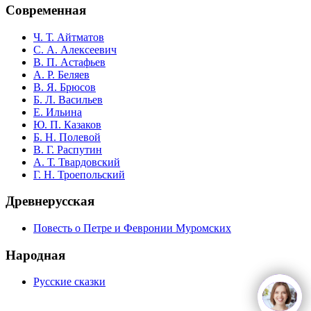
Современная
Ч. Т. Айтматов
С. А. Алексеевич
В. П. Астафьев
А. Р. Беляев
В. Я. Брюсов
Б. Л. Васильев
Е. Ильина
Ю. П. Казаков
Б. Н. Полевой
В. Г. Распутин
А. Т. Твардовский
Г. Н. Троепольский
Древнерусская
Повесть о Петре и Февронии Муромских
Народная
Русские сказки
open
c