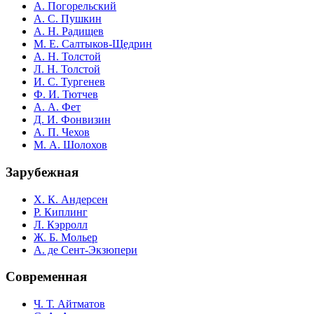
А. Погорельский
А. С. Пушкин
А. Н. Радищев
М. Е. Салтыков-Щедрин
А. Н. Толстой
Л. Н. Толстой
И. С. Тургенев
Ф. И. Тютчев
А. А. Фет
Д. И. Фонвизин
А. П. Чехов
М. А. Шолохов
Зарубежная
Х. К. Андерсен
Р. Киплинг
Л. Кэрролл
Ж. Б. Мольер
А. де Сент-Экзюпери
Современная
Ч. Т. Айтматов