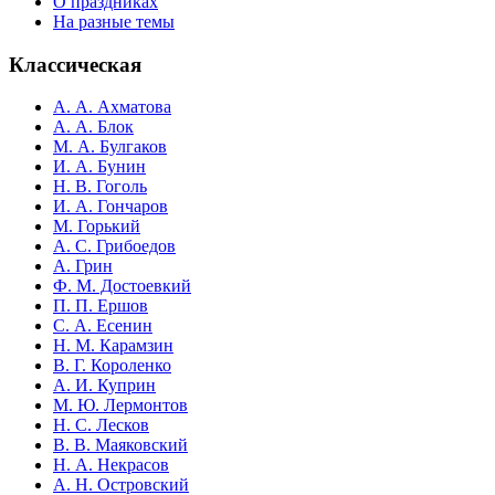
О праздниках
На разные темы
Классическая
А. А. Ахматова
А. А. Блок
М. А. Булгаков
И. А. Бунин
Н. В. Гоголь
И. А. Гончаров
М. Горький
А. С. Грибоедов
А. Грин
Ф. М. Достоевкий
П. П. Ершов
С. А. Есенин
Н. М. Карамзин
В. Г. Короленко
А. И. Куприн
М. Ю. Лермонтов
Н. С. Лесков
В. В. Маяковский
Н. А. Некрасов
А. Н. Островский