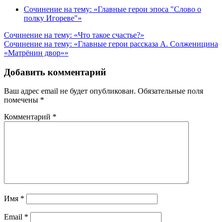
Сочинение на тему: «Главные герои эпоса "Слово о
полку Игореве"»
Навигация
Сочинение на тему: «Что такое счастье?»
Сочинение на тему: «Главные герои рассказа А. Солженицина
по
«Матрёнин двор»»
записям
Добавить комментарий
Ваш адрес email не будет опубликован.
Обязательные поля
помечены
*
Комментарий
*
Имя
*
Email
*