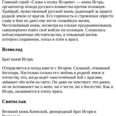
Главный герой «Слова о полку Игореве» — князь Игорь,
организатор похода русского княжества против половцев.
Храбрый, мужественный русский князь, радеющий за защиту
родной земли от врагов. Его горячность и стремление обрести
славу в бою не дают ему вести спокойную жизнь.
Честолюбивый князь, несмотря на плохие предзнаменования,
самоуверенно повёл своё войско на половцев. Сложились
неблагоприятные обстоятельства, и отважный витязь
потерпел поражение, попал в плен к врагу.
Всеволод
Брат князя Игоря.
Отправляется в поход вместе с Игорем. Сильный, отважный
богатырь. Настолько сильна его любовь к родной земле и
отечеству, что, когда ведёт ожесточённый бой с врагами,
забывает обо всём на свете. Он даже не чувствует, что ранен,
он не вспоминает ни о жене, ни о чести, ни о богатстве. Как и
Игорь, оказывается в плену врага.
Святослав
Великий князь Киевский, двоюродный брат Игоря и