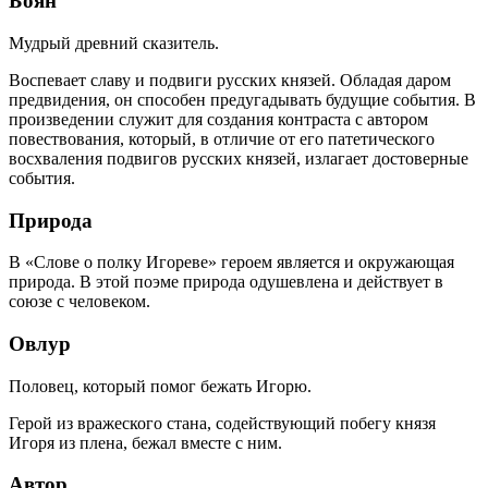
Боян
Мудрый древний сказитель.
Воспевает славу и подвиги русских князей. Обладая даром
предвидения, он способен предугадывать будущие события. В
произведении служит для создания контраста с автором
повествования, который, в отличие от его патетического
восхваления подвигов русских князей, излагает достоверные
события.
Природа
В «Слове о полку Игореве» героем является и окружающая
природа. В этой поэме природа одушевлена и действует в
союзе с человеком.
Овлур
Половец, который помог бежать Игорю.
Герой из вражеского стана, содействующий побегу князя
Игоря из плена, бежал вместе с ним.
Автор