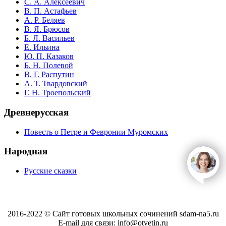
С. А. Алексеевич
В. П. Астафьев
А. Р. Беляев
В. Я. Брюсов
Б. Л. Васильев
Е. Ильина
Ю. П. Казаков
Б. Н. Полевой
В. Г. Распутин
А. Т. Твардовский
Г. Н. Троепольский
Древнерусская
Повесть о Петре и Февронии Муромских
Народная
open
c
Русские сказки
2016-2022 © Сайт готовых школьных сочинений sdam-na5.ru
E-mail для связи: info@otvetin.ru