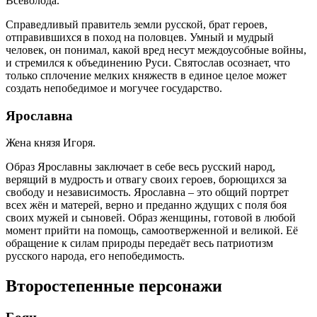
Всеволода.
Справедливый правитель земли русской, брат героев,
отправившихся в поход на половцев. Умный и мудрый
человек, он понимал, какой вред несут междоусобные войны,
и стремился к объединению Руси. Святослав осознает, что
только сплочение мелких княжеств в единое целое может
создать непобедимое и могучее государство.
Ярославна
Жена князя Игоря.
Образ Ярославны заключает в себе весь русский народ,
верящий в мудрость и отвагу своих героев, борющихся за
свободу и независимость. Ярославна – это общий портрет
всех жён и матерей, верно и преданно ждущих с поля боя
своих мужей и сыновей. Образ женщины, готовой в любой
момент прийти на помощь, самоотверженной и великой. Её
обращение к силам природы передаёт весь патриотизм
русского народа, его непобедимость.
Второстепенные персонажи