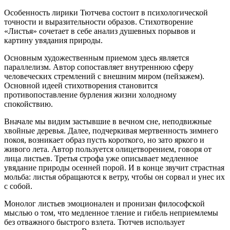
Особенность лирики Тютчева состоит в психологической
точности и выразительности образов. Стихотворение
«Листья» сочетает в себе анализ душевных порывов и
картину увядания природы.
Основным художественным приемом здесь является
параллелизм. Автор сопоставляет внутреннюю сферу
человеческих стремлений с внешним миром (пейзажем).
Основной идеей стихотворения становится
противопоставление бурления жизни холодному
спокойствию.
Вначале мы видим застывшие в вечном сне, неподвижные
хвойные деревья. Далее, подчеркивая мертвенность зимнего
покоя, возникает образ пусть короткого, но зато яркого и
живого лета. Автор пользуется олицетворением, говоря от
лица листьев. Третья строфа уже описывает медленное
увядание природы осенней порой. И в конце звучит страстная
мольба: листья обращаются к ветру, чтобы он сорвал и унес их
с собой.
Монолог листьев эмоционален и пронизан философской
мыслью о том, что медленное тление и гибель неприемлемы
без отважного быстрого взлета. Тютчев использует