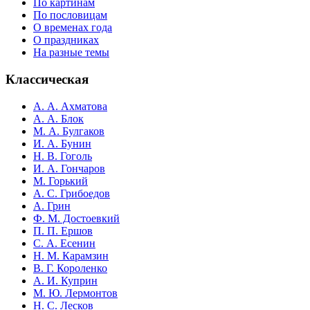
По картинам
По пословицам
О временах года
О праздниках
На разные темы
Классическая
А. А. Ахматова
А. А. Блок
М. А. Булгаков
И. А. Бунин
Н. В. Гоголь
И. А. Гончаров
М. Горький
А. С. Грибоедов
А. Грин
Ф. М. Достоевкий
П. П. Ершов
С. А. Есенин
Н. М. Карамзин
В. Г. Короленко
А. И. Куприн
М. Ю. Лермонтов
Н. С. Лесков