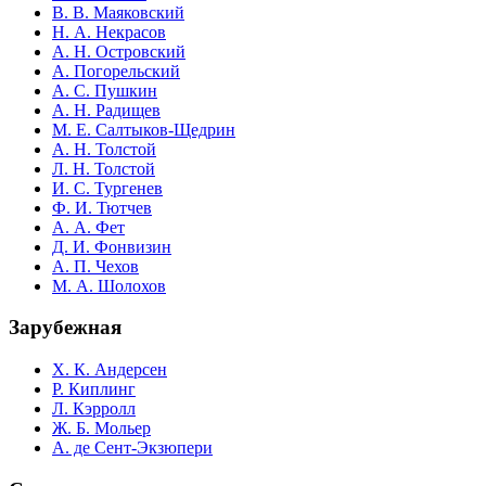
В. В. Маяковский
Н. А. Некрасов
А. Н. Островский
А. Погорельский
А. С. Пушкин
А. Н. Радищев
М. Е. Салтыков-Щедрин
А. Н. Толстой
Л. Н. Толстой
И. С. Тургенев
Ф. И. Тютчев
А. А. Фет
Д. И. Фонвизин
А. П. Чехов
М. А. Шолохов
Зарубежная
Х. К. Андерсен
Р. Киплинг
Л. Кэрролл
Ж. Б. Мольер
А. де Сент-Экзюпери