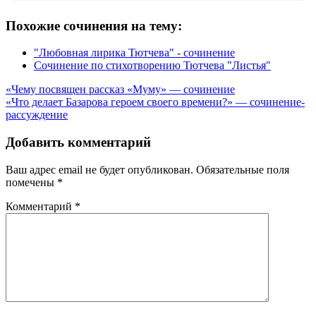
Похожие сочинения на тему:
"Любовная лирика Тютчева" - сочинение
Сочинение по стихотворению Тютчева "Листья"
Навигация
«Чему посвящен рассказ «Муму» — сочинение
«Что делает Базарова героем своего времени?» — сочинение-
по
рассуждение
записям
Добавить комментарий
Ваш адрес email не будет опубликован.
Обязательные поля
помечены
*
Комментарий
*