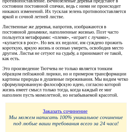
противопоставление. Вечнозеленые деревья предстают в
состоянии постоянной спячки, ведь с ними не происходит
никаких изменений. Их тусклая зелень противопоставляется
яркой и сочной летней листве.
Лиственные же деревья, напротив, изображаются в
постоянной динамике, наполненные жизнью. Поэт часто
пользуется метафорами: «племя», «играет с лучами»,
«купается в росе». Но век их недолог, им суждено прожить
короткую, яркую жизнь и осенью умереть, освободив место
другим. Листья не сетуют на судьбу, а принимают ее такой,
как есть.
Это произведение Тютчева не только является тонким
образцом пейзажной лирики, но и примером трансформации
картины природы в душевные переживания. Мы видим четко
сформулированную философскую идею, согласно которой
жизнь имеет смысл только тогда, когда каждый ее миг
наполнен пусть мимолетной, но незабываемой красотой.
Заказать сочинение
Мы можем написать 100% уникальное сочинение
под любые ваши требования всего за 24 часа!