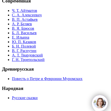
Современная
Ч. Т. Айтматов
С. А. Алексеевич
В. П. Астафьев
А. Р. Беляев
В. Я. Брюсов
Б. Л. Васильев
Е. Ильина
Ю. П. Казаков
Б. Н. Полевой
В. Г. Распутин
А. Т. Твардовский
Г. Н. Троепольский
Древнерусская
Повесть о Петре и Февронии Муромских
Народная
Русские сказки
open
c