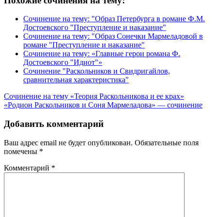
Похожие сочинения на тему:
Сочинение на тему: "Образ Петербурга в романе Ф.М.
Достоевского "Преступление и наказание"
Сочинение на тему: "Образ Сонечки Мармеладовой в
романе "Преступление и наказание"
Сочинение на тему: «Главные герои романа Ф.
Достоевского "Идиот"»
Сочинение "Раскольников и Свидригайлов,
сравнительная характеристика"
Навигация
Сочинение на тему «Теория Раскольникова и ее крах»
«Родион Раскольников и Соня Мармеладова» — сочинение
по
записям
Добавить комментарий
Ваш адрес email не будет опубликован.
Обязательные поля
помечены
*
Комментарий
*