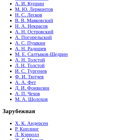
А. И. Куприн
М. Ю. Лермонтов
Н. С. Лесков
В. В. Маяковский
Н. А. Некрасов
А. Н. Островский
А. Погорельский
А. С. Пушкин
А. Н. Радищев
М. Е. Салтыков-Щедрин
А. Н. Толстой
Л. Н. Толстой
И. С. Тургенев
Ф. И. Тютчев
А. А. Фет
Д. И. Фонвизин
А. П. Чехов
М. А. Шолохов
Зарубежная
Х. К. Андерсен
Р. Киплинг
Л. Кэрролл