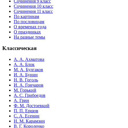
Сочинения 9 класс
Сочинения 10 класс
Сочинения 11 класс
По картинам
По пословицам
О временах года
О праздниках
На разные темы
Классическая
А. А. Ахматова
А. А. Блок
М. А. Булгаков
И. А. Бунин
Н. В. Гоголь
И. А. Гончаров
М. Горький
А. С. Грибоедов
А. Грин
Ф. М. Достоевкий
П. П. Ершов
С. А. Есенин
Н. М. Карамзин
В. Г. Короленко