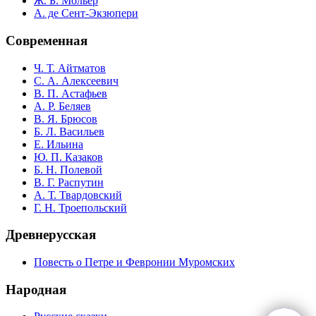
Ж. Б. Мольер
А. де Сент-Экзюпери
Современная
Ч. Т. Айтматов
С. А. Алексеевич
В. П. Астафьев
А. Р. Беляев
В. Я. Брюсов
Б. Л. Васильев
Е. Ильина
Ю. П. Казаков
Б. Н. Полевой
В. Г. Распутин
А. Т. Твардовский
Г. Н. Троепольский
Древнерусская
Повесть о Петре и Февронии Муромских
Народная