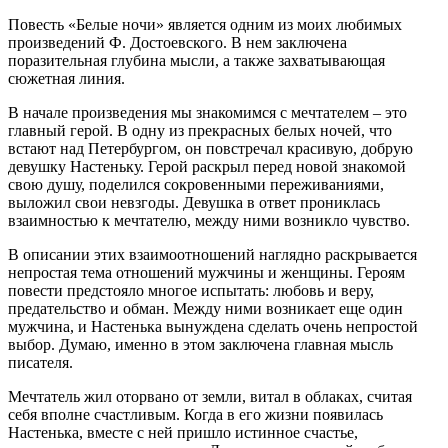
Повесть «Белые ночи» является одним из моих любимых
произведений Ф. Достоевского. В нем заключена
поразительная глубина мысли, а также захватывающая
сюжетная линия.
В начале произведения мы знакомимся с мечтателем – это
главный герой. В одну из прекрасных белых ночей, что
встают над Петербургом, он повстречал красивую, добрую
девушку Настеньку. Герой раскрыл перед новой знакомой
свою душу, поделился сокровенными переживаниями,
выложил свои невзгоды. Девушка в ответ прониклась
взаимностью к мечтателю, между ними возникло чувство.
В описании этих взаимоотношений наглядно раскрывается
непростая тема отношений мужчины и женщины. Героям
повести предстояло многое испытать: любовь и веру,
предательство и обман. Между ними возникает еще один
мужчина, и Настенька вынуждена сделать очень непростой
выбор. Думаю, именно в этом заключена главная мысль
писателя.
Мечтатель жил оторвано от земли, витал в облаках, считая
себя вполне счастливым. Когда в его жизни появилась
Настенька, вместе с ней пришло истинное счастье,