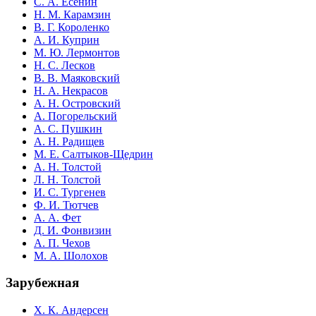
С. А. Есенин
Н. М. Карамзин
В. Г. Короленко
А. И. Куприн
М. Ю. Лермонтов
Н. С. Лесков
В. В. Маяковский
Н. А. Некрасов
А. Н. Островский
А. Погорельский
А. С. Пушкин
А. Н. Радищев
М. Е. Салтыков-Щедрин
А. Н. Толстой
Л. Н. Толстой
И. С. Тургенев
Ф. И. Тютчев
А. А. Фет
Д. И. Фонвизин
А. П. Чехов
М. А. Шолохов
Зарубежная
Х. К. Андерсен