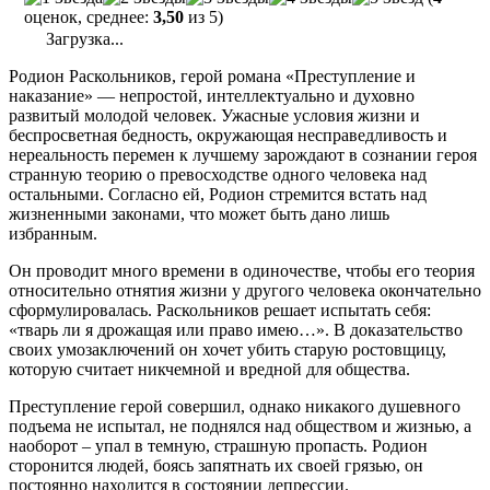
оценок, среднее:
3,50
из 5)
Загрузка...
Родион Раскольников, герой романа «Преступление и
наказание» — непростой, интеллектуально и духовно
развитый молодой человек. Ужасные условия жизни и
беспросветная бедность, окружающая несправедливость и
нереальность перемен к лучшему зарождают в сознании героя
странную теорию о превосходстве одного человека над
остальными. Согласно ей, Родион стремится встать над
жизненными законами, что может быть дано лишь
избранным.
Он проводит много времени в одиночестве, чтобы его теория
относительно отнятия жизни у другого человека окончательно
сформулировалась. Раскольников решает испытать себя:
«тварь ли я дрожащая или право имею…». В доказательство
своих умозаключений он хочет убить старую ростовщицу,
которую считает никчемной и вредной для общества.
Преступление герой совершил, однако никакого душевного
подъема не испытал, не поднялся над обществом и жизнью, а
наоборот – упал в темную, страшную пропасть. Родион
сторонится людей, боясь запятнать их своей грязью, он
постоянно находится в состоянии депрессии.