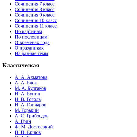
Сочинения 7 класс
Сочинения 8 класс
Сочинения 9 класс
Сочинения 10 класс
Сочинения 11 класс
По картинам
По пословицам
О временах года
О праздниках
На разные темы
Классическая
А. А. Ахматова
А. А. Блок
М. А. Булгаков
И. А. Бунин
Н. В. Гоголь
И. А. Гончаров
М. Горький
А. С. Грибоедов
А. Грин
Ф. М. Достоевкий
П. П. Ершов