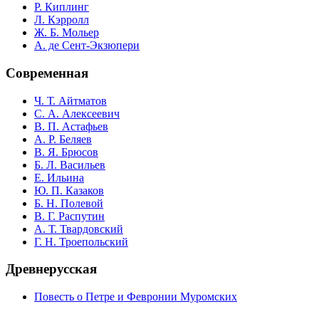
Р. Киплинг
Л. Кэрролл
Ж. Б. Мольер
А. де Сент-Экзюпери
Современная
Ч. Т. Айтматов
С. А. Алексеевич
В. П. Астафьев
А. Р. Беляев
В. Я. Брюсов
Б. Л. Васильев
Е. Ильина
Ю. П. Казаков
Б. Н. Полевой
В. Г. Распутин
А. Т. Твардовский
Г. Н. Троепольский
Древнерусская
Повесть о Петре и Февронии Муромских