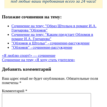
под любые ваши требования всего за 24 часа!
Похожие сочинения на тему:
Сочинение на тему: "Образ Штольца в романе И.А.
Гончарова "Обломов"
Сочинение на тему: "Каким предстает Обломов в
романе И.А. Гончарова"
"Обломов и Штольц" - сочинение-рассуждение
"Обломов" - сочинение-рассуждение
Навигация
«Я люблю спорт!» — сочинение
Сочинение на тему «Я хочу стать учителем»
по
записям
Добавить комментарий
Ваш адрес email не будет опубликован.
Обязательные поля
помечены
*
Комментарий
*