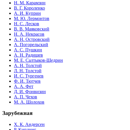
Н. М. Карамзин
В. Г. Короленко
А. И. Куприн
М. Ю. Лермонтов
Н. С. Лесков
В. В. Маяковский
Н. А. Некрасов
А. Н. Островский
А. Погорельский
А. С. Пушкин
А. Н. Радищев
М. Е. Салтыков-Щедрин
А. Н. Толстой
Л. Н. Толстой
И. С. Тургенев
Ф. И. Тютчев
А. А. Фет
Д. И. Фонвизин
А. П. Чехов
М. А. Шолохов
Зарубежная
Х. К. Андерсен
Р. Киплинг