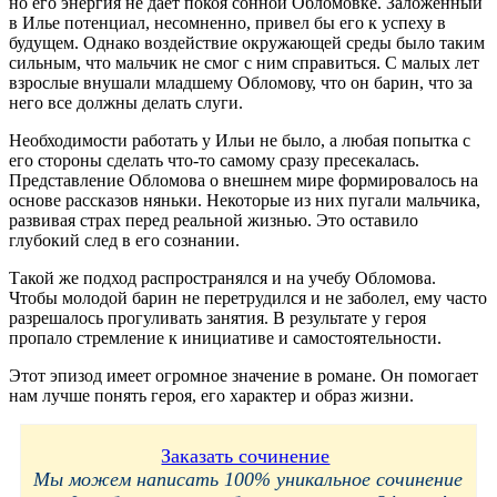
но его энергия не дает покоя сонной Обломовке. Заложенный
в Илье потенциал, несомненно, привел бы его к успеху в
будущем. Однако воздействие окружающей среды было таким
сильным, что мальчик не смог с ним справиться. С малых лет
взрослые внушали младшему Обломову, что он барин, что за
него все должны делать слуги.
Необходимости работать у Ильи не было, а любая попытка с
его стороны сделать что-то самому сразу пресекалась.
Представление Обломова о внешнем мире формировалось на
основе рассказов няньки. Некоторые из них пугали мальчика,
развивая страх перед реальной жизнью. Это оставило
глубокий след в его сознании.
Такой же подход распространялся и на учебу Обломова.
Чтобы молодой барин не перетрудился и не заболел, ему часто
разрешалось прогуливать занятия. В результате у героя
пропало стремление к инициативе и самостоятельности.
Этот эпизод имеет огромное значение в романе. Он помогает
нам лучше понять героя, его характер и образ жизни.
Заказать сочинение
Мы можем написать 100% уникальное сочинение