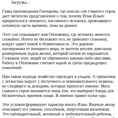
Загрузка...
Глава произведения Гончарова, где описан сон главного героя,
дает читателю представление о том, почему Илья Ильич
превратился в ленивого, пассивного человека, проводящего
основную часть времени, лежа на диване.
Этот сон показывает нам Обломовку, где человеку живется
спокойно. Ничто не беспокоит его, не тревожит сознания,
вокруг царит покой и безмятежность. Эта деревня
изолирована от внешнего мира, ее жители вполне довольны
размеренным ходом жизни, который ничем не нарушается.
Сознание этих людей не обременено какими-либо мыслями.
Работу в Обломовке считают карой за грехи предыдущих
поколений.
При таком подходе хозяйство приходит в упадок. А приказчик
с легкостью ворует у беспечного и невнимательного хозяина,
не следящего за доходами, которые приносит имение. Мать
главного героя занимается лишь тем, что выбирает блюда для
бесконечных приемов пищи. В имении правит культ еды.
Эти условия формируют характер юного Ильи. Вначале автор
описывает его умным, способным, энергичным мальчиком.
Это наблюдательный, активный и любознательный ребенок,