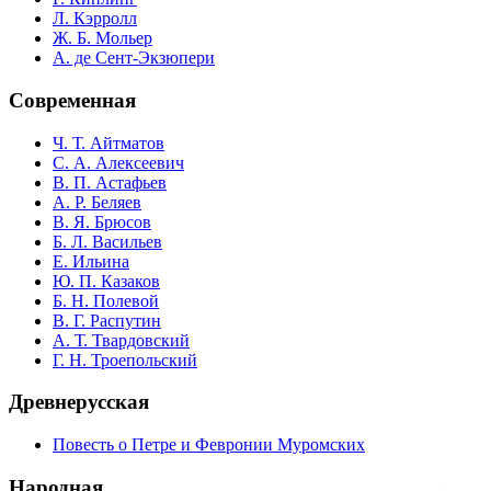
Л. Кэрролл
Ж. Б. Мольер
А. де Сент-Экзюпери
Современная
Ч. Т. Айтматов
С. А. Алексеевич
В. П. Астафьев
А. Р. Беляев
В. Я. Брюсов
Б. Л. Васильев
Е. Ильина
Ю. П. Казаков
Б. Н. Полевой
В. Г. Распутин
А. Т. Твардовский
Г. Н. Троепольский
Древнерусская
Повесть о Петре и Февронии Муромских
Народная