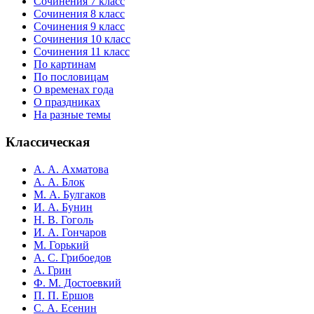
Сочинения 7 класс
Сочинения 8 класс
Сочинения 9 класс
Сочинения 10 класс
Сочинения 11 класс
По картинам
По пословицам
О временах года
О праздниках
На разные темы
Классическая
А. А. Ахматова
А. А. Блок
М. А. Булгаков
И. А. Бунин
Н. В. Гоголь
И. А. Гончаров
М. Горький
А. С. Грибоедов
А. Грин
Ф. М. Достоевкий
П. П. Ершов
С. А. Есенин