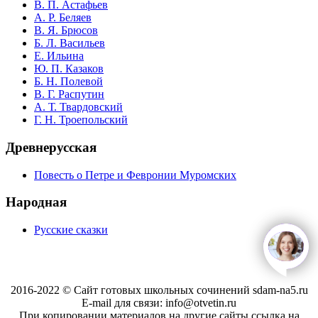
В. П. Астафьев
А. Р. Беляев
В. Я. Брюсов
Б. Л. Васильев
Е. Ильина
Ю. П. Казаков
Б. Н. Полевой
В. Г. Распутин
А. Т. Твардовский
Г. Н. Троепольский
Древнерусская
Повесть о Петре и Февронии Муромских
Народная
Русские сказки
open
c
2016-2022 © Сайт готовых школьных сочинений sdam-na5.ru
E-mail для связи: info@otvetin.ru
При копировании материалов на другие сайты ссылка на