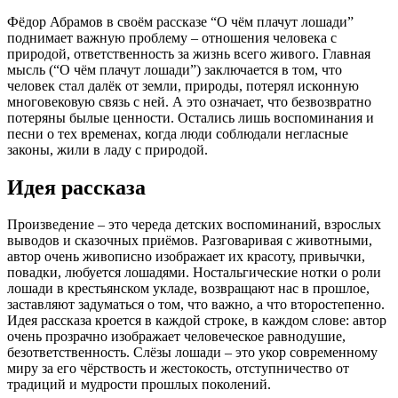
Фёдор Абрамов в своём рассказе “О чём плачут лошади”
поднимает важную проблему – отношения человека с
природой, ответственность за жизнь всего живого. Главная
мысль (“О чём плачут лошади”) заключается в том, что
человек стал далёк от земли, природы, потерял исконную
многовековую связь с ней. А это означает, что безвозвратно
потеряны былые ценности. Остались лишь воспоминания и
песни о тех временах, когда люди соблюдали негласные
законы, жили в ладу с природой.
Идея рассказа
Произведение – это череда детских воспоминаний, взрослых
выводов и сказочных приёмов. Разговаривая с животными,
автор очень живописно изображает их красоту, привычки,
повадки, любуется лошадями. Ностальгические нотки о роли
лошади в крестьянском укладе, возвращают нас в прошлое,
заставляют задуматься о том, что важно, а что второстепенно.
Идея рассказа кроется в каждой строке, в каждом слове: автор
очень прозрачно изображает человеческое равнодушие,
безответственность. Слёзы лошади – это укор современному
миру за его чёрствость и жестокость, отступничество от
традиций и мудрости прошлых поколений.