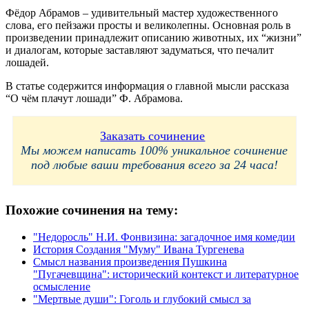
Фёдор Абрамов – удивительный мастер художественного
слова, его пейзажи просты и великолепны. Основная роль в
произведении принадлежит описанию животных, их “жизни”
и диалогам, которые заставляют задуматься, что печалит
лошадей.
В статье содержится информация о главной мысли рассказа
“О чём плачут лошади” Ф. Абрамова.
Заказать сочинение
Мы можем написать 100% уникальное сочинение
под любые ваши требования всего за 24 часа!
Похожие сочинения на тему:
"Недоросль" Н.И. Фонвизина: загадочное имя комедии
История Создания "Муму" Ивана Тургенева
Смысл названия произведения Пушкина
"Пугачевщина": исторический контекст и литературное
осмысление
"Мертвые души": Гоголь и глубокий смысл за