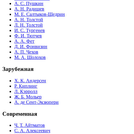
А. С. Пушкин
А. Н. Радищев
М. Е. Салтыков-Щедрин
А. Н. Толстой
Л. Н. Толстой
И. С. Тургенев
Ф. И. Тютчев
А. А. Фет
Д. И. Фонвизин
А. П. Чехов
М. А. Шолохов
Зарубежная
Х. К. Андерсен
Р. Киплинг
Л. Кэрролл
Ж. Б. Мольер
А. де Сент-Экзюпери
Современная
Ч. Т. Айтматов
С. А. Алексеевич