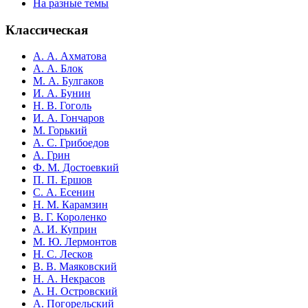
На разные темы
Классическая
А. А. Ахматова
А. А. Блок
М. А. Булгаков
И. А. Бунин
Н. В. Гоголь
И. А. Гончаров
М. Горький
А. С. Грибоедов
А. Грин
Ф. М. Достоевкий
П. П. Ершов
С. А. Есенин
Н. М. Карамзин
В. Г. Короленко
А. И. Куприн
М. Ю. Лермонтов
Н. С. Лесков
В. В. Маяковский
Н. А. Некрасов
А. Н. Островский
А. Погорельский