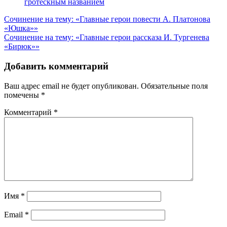
гротескным названием
Навигация
Сочинение на тему: «Главные герои повести А. Платонова
«Юшка»»
по
Сочинение на тему: «Главные герои рассказа И. Тургенева
записям
«Бирюк»»
Добавить комментарий
Ваш адрес email не будет опубликован.
Обязательные поля
помечены
*
Комментарий
*
Имя
*
Email
*