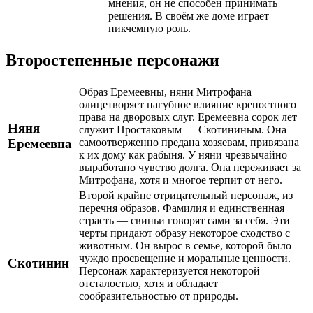
мнения, он не способен принимать
решения. В своём же доме играет
никчемную роль.
Второстепенные персонажи
Образ Еремеевны, няни Митрофана
олицетворяет пагубное влияние крепостного
права на дворовых слуг. Еремеевна сорок лет
Няня
служит Простаковым — Скотининым. Она
Еремеевна
самоотверженно предана хозяевам, привязана
к их дому как рабыня. У няни чрезвычайно
выработано чувство долга. Она переживает за
Митрофана, хотя и многое терпит от него.
Второй крайне отрицательный персонаж, из
перечня образов. Фамилия и единственная
страсть — свиньи говорят сами за себя. Эти
черты придают образу некоторое сходство с
животным. Он вырос в семье, которой было
чуждо просвещение и моральные ценности.
Скотинин
Персонаж характеризуется некоторой
отсталостью, хотя и обладает
сообразительностью от природы.