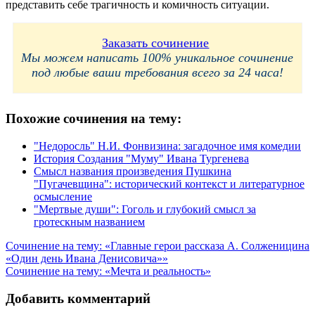
представить себе трагичность и комичность ситуации.
Заказать сочинение
Мы можем написать 100% уникальное сочинение
под любые ваши требования всего за 24 часа!
Похожие сочинения на тему:
"Недоросль" Н.И. Фонвизина: загадочное имя комедии
История Создания "Муму" Ивана Тургенева
Смысл названия произведения Пушкина
"Пугачевщина": исторический контекст и литературное
осмысление
"Мертвые души": Гоголь и глубокий смысл за
гротескным названием
Навигация
Сочинение на тему: «Главные герои рассказа А. Солженицина
«Один день Ивана Денисовича»»
по
Сочинение на тему: «Мечта и реальность»
записям
Добавить комментарий