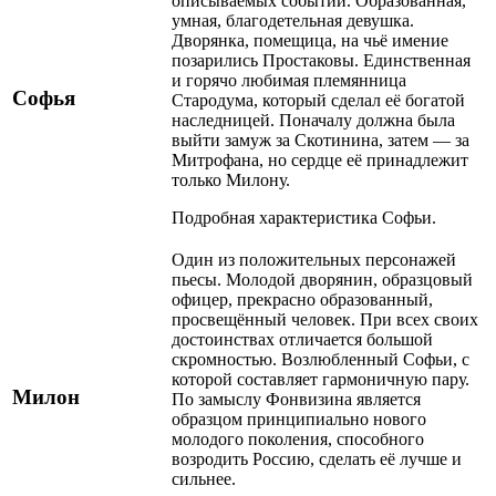
описываемых событий. Образованная,
умная, благодетельная девушка.
Дворянка, помещица, на чьё имение
позарились Простаковы. Единственная
и горячо любимая племянница
Софья
Стародума, который сделал её богатой
наследницей. Поначалу должна была
выйти замуж за Скотинина, затем — за
Митрофана, но сердце её принадлежит
только Милону.
Подробная характеристика Софьи.
Один из положительных персонажей
пьесы. Молодой дворянин, образцовый
офицер, прекрасно образованный,
просвещённый человек. При всех своих
достоинствах отличается большой
скромностью. Возлюбленный Софьи, с
которой составляет гармоничную пару.
Милон
По замыслу Фонвизина является
образцом принципиально нового
молодого поколения, способного
возродить Россию, сделать её лучше и
сильнее.