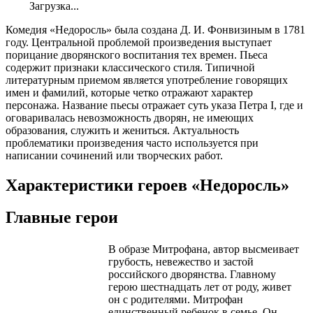
Загрузка...
Комедия «Недоросль» была создана Д. И. Фонвизиным в 1781
году. Центральной проблемой произведения выступает
порицание дворянского воспитания тех времен. Пьеса
содержит признаки классического стиля. Типичной
литературным приемом является употребление говорящих
имен и фамилий, которые четко отражают характер
персонажа. Название пьесы отражает суть указа Петра I, где и
оговаривалась невозможность дворян, не имеющих
образования, служить и жениться. Актуальность
проблематики произведения часто используется при
написании сочинений или творческих работ.
Характеристики героев «Недоросль»
Главные герои
В образе Митрофана, автор высмеивает
грубость, невежество и застой
российского дворянства. Главному
герою шестнадцать лет от роду, живет
он с родителями. Митрофан
единственный ребенок в семье. Он