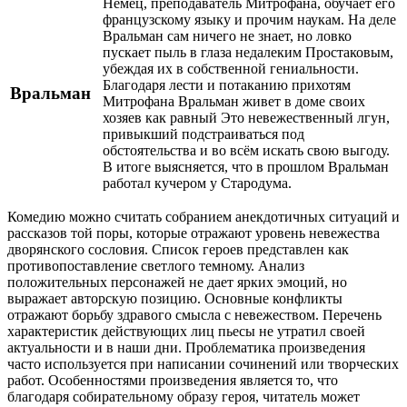
Немец, преподаватель Митрофана, обучает его
французскому языку и прочим наукам. На деле
Вральман сам ничего не знает, но ловко
пускает пыль в глаза недалеким Простаковым,
убеждая их в собственной гениальности.
Благодаря лести и потаканию прихотям
Вральман
Митрофана Вральман живет в доме своих
хозяев как равный Это невежественный лгун,
привыкший подстраиваться под
обстоятельства и во всём искать свою выгоду.
В итоге выясняется, что в прошлом Вральман
работал кучером у Стародума.
Комедию можно считать собранием анекдотичных ситуаций и
рассказов той поры, которые отражают уровень невежества
дворянского сословия. Список героев представлен как
противопоставление светлого темному. Анализ
положительных персонажей не дает ярких эмоций, но
выражает авторскую позицию. Основные конфликты
отражают борьбу здравого смысла с невежеством. Перечень
характеристик действующих лиц пьесы не утратил своей
актуальности и в наши дни. Проблематика произведения
часто используется при написании сочинений или творческих
работ. Особенностями произведения является то, что
благодаря собирательному образу героя, читатель может