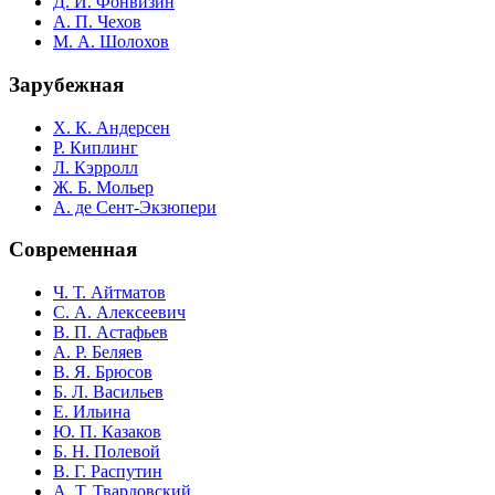
Д. И. Фонвизин
А. П. Чехов
М. А. Шолохов
Зарубежная
Х. К. Андерсен
Р. Киплинг
Л. Кэрролл
Ж. Б. Мольер
А. де Сент-Экзюпери
Современная
Ч. Т. Айтматов
С. А. Алексеевич
В. П. Астафьев
А. Р. Беляев
В. Я. Брюсов
Б. Л. Васильев
Е. Ильина
Ю. П. Казаков
Б. Н. Полевой
В. Г. Распутин
А. Т. Твардовский