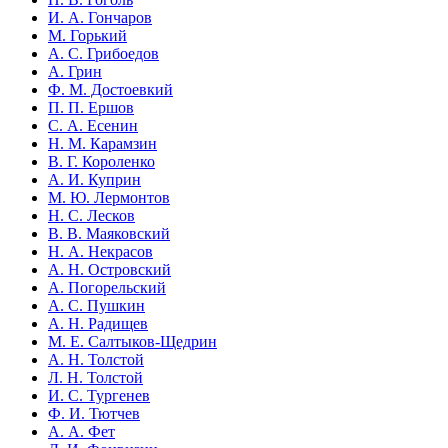
И. А. Гончаров
М. Горький
А. С. Грибоедов
А. Грин
Ф. М. Достоевкий
П. П. Ершов
С. А. Есенин
Н. М. Карамзин
В. Г. Короленко
А. И. Куприн
М. Ю. Лермонтов
Н. С. Лесков
В. В. Маяковский
Н. А. Некрасов
А. Н. Островский
А. Погорельский
А. С. Пушкин
А. Н. Радищев
М. Е. Салтыков-Щедрин
А. Н. Толстой
Л. Н. Толстой
И. С. Тургенев
Ф. И. Тютчев
А. А. Фет