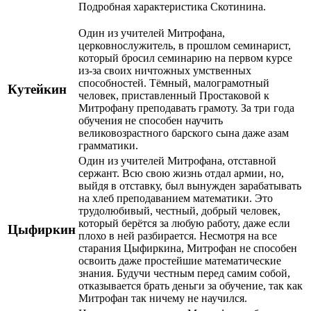
Подробная характеристика Скотинина.
Один из учителей Митрофана,
церковнослужитель, в прошлом семинарист,
который бросил семинарию на первом курсе
из-за своих ничтожных умственных
способностей. Тёмный, малограмотный
Кутейкин
человек, приставленный Простаковой к
Митрофану преподавать грамоту. За три года
обучения не способен научить
великовозрастного барского сына даже азам
грамматики.
Один из учителей Митрофана, отставной
сержант. Всю свою жизнь отдал армии, но,
выйдя в отставку, был вынужден зарабатывать
на хлеб преподаванием математики. Это
трудолюбивый, честный, добрый человек,
который берётся за любую работу, даже если
Цыфиркин
плохо в ней разбирается. Несмотря на все
старания Цыфиркина, Митрофан не способен
освоить даже простейшие математические
знания. Будучи честным перед самим собой,
отказывается брать деньги за обучение, так как
Митрофан так ничему не научился.