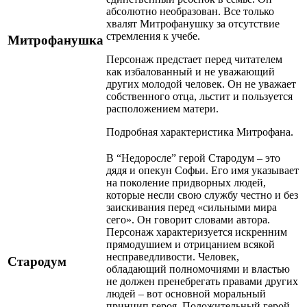
абсолютно необразован. Все только
хвалят Митрофанушку за отсутствие
стремления к учебе.
Митрофанушка
Персонаж предстает перед читателем
как избалованный и не уважающий
других молодой человек. Он не уважает
собственного отца, льстит и пользуется
расположением матери.
Подробная характеристика Митрофана.
В “Недоросле” герой Стародум – это
дядя и опекун Софьи. Его имя указывает
на поколение придворных людей,
которые несли свою службу честно и без
заискивания перед «сильными мира
сего». Он говорит словами автора.
Персонаж характеризуется искренним
прямодушием и отрицанием всякой
несправедливости. Человек,
Стародум
обладающий полномочиями и властью
не должен пренебрегать правами других
людей – вот основной моральный
принцип героя. Положительный герой,