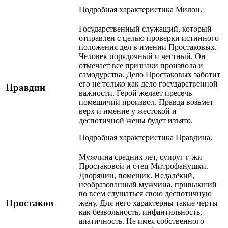
Подробная характеристика Милон.
Государственный служащий, который
отправлен с целью проверки истинного
положения дел в имении Простаковых.
Человек порядочный и честный. Он
отмечает все признаки произвола и
самодурства. Дело Простаковых заботит
его не только как дело государственной
Правдин
важности. Герой желает пресечь
помещичий произвол. Правда возьмет
верх и имение у жестокой и
деспотичной жены будет изъято.
Подробная характеристика Правдина.
Мужчина средних лет, супруг г-жи
Простаковой и отец Митрофанушки.
Дворянин, помещик. Недалёкий,
необразованный мужчина, привыкший
во всем слушаться свою деспотичную
Простаков
жену. Для него характерны такие черты
как безвольность, инфантильность,
апатичность. Не имея собственного