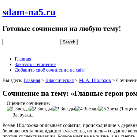
sdam-na5.ru
Готовые сочинения на любую тему!
Главная
Заказать сочинение
Добавить своё сочинение на сайт
Вы здесь:
Главная
>
Классическая
>
М. А. Шолохов
>
Сочинени
Сочинение на тему: «Главные герои ро
Оцените сочинение:
(
1
оцено
Загрузка...
Роман Шолохова описывает события, происходившие в деревне 
борющегося за ликвидацию кулачества, их цель – создание кол
против коллективизации. Борьба идёт не на жизнь, а на смерт