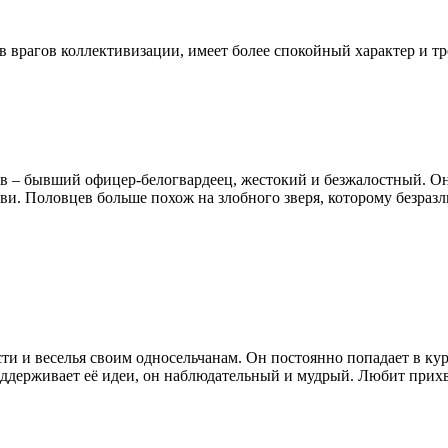
ив врагов коллективизации, имеет более спокойный характер и т
в – бывший офицер-белогвардеец, жестокий и безжалостный. Он
ви. Половцев больше похож на злобного зверя, которому безраз
и и веселья своим односельчанам. Он постоянно попадает в ку
оддерживает её идеи, он наблюдательный и мудрый. Любит прих