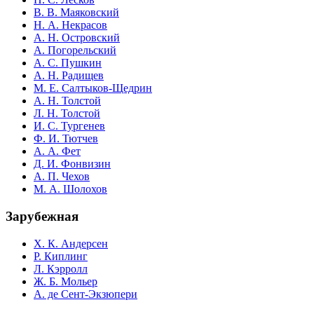
В. В. Маяковский
Н. А. Некрасов
А. Н. Островский
А. Погорельский
А. С. Пушкин
А. Н. Радищев
М. Е. Салтыков-Щедрин
А. Н. Толстой
Л. Н. Толстой
И. С. Тургенев
Ф. И. Тютчев
А. А. Фет
Д. И. Фонвизин
А. П. Чехов
М. А. Шолохов
Зарубежная
Х. К. Андерсен
Р. Киплинг
Л. Кэрролл
Ж. Б. Мольер
А. де Сент-Экзюпери