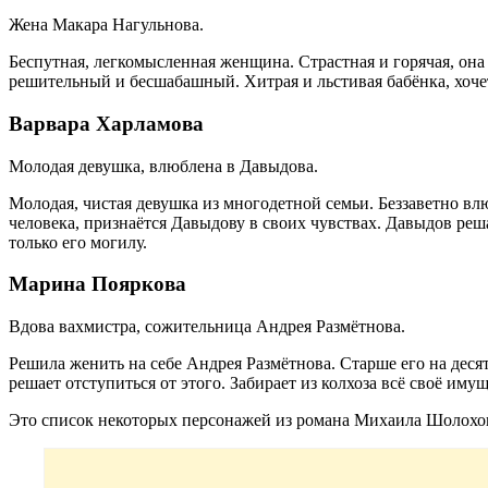
Жена Макара Нагульнова.
Беспутная, легкомысленная женщина. Страстная и горячая, он
решительный и бесшабашный. Хитрая и льстивая бабёнка, хочет
Варвара Харламова
Молодая девушка, влюблена в Давыдова.
Молодая, чистая девушка из многодетной семьи. Беззаветно вл
человека, признаётся Давыдову в своих чувствах. Давыдов решае
только его могилу.
Марина Пояркова
Вдова вахмистра, сожительница Андрея Размётнова.
Решила женить на себе Андрея Размётнова. Старше его на десят
решает отступиться от этого. Забирает из колхоза всё своё имущ
Это список некоторых персонажей из романа Михаила Шолохо