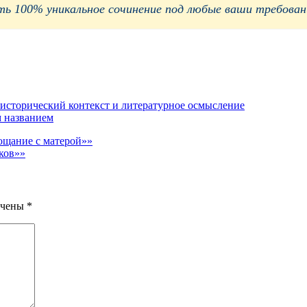
 100% уникальное сочинение под любые ваши требования
исторический контекст и литературное осмысление
м названием
ощание с матерой»»
ков»»
ечены
*