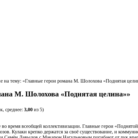
е на тему: «Главные герои романа М. Шолохова «Поднятая цели
мана М. Шолохова «Поднятая целина»»
к, среднее:
3,00
из 5)
во время всеобщей коллективизации. Главные герои «Поднятой 
хозов. Кулаки крепко держатся за своё существование, и коммун
ь, и Семён Давыдов с Макаром Нагульновым погибают от рук враг