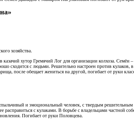
ина»
кого хозяйства.
 казачий хутор Гремячий Лог для организации колхоза. Семён –
шо сходится с людьми. Решительно настроен против кулаков, в 
рища, после обещает жениться на другой, погибает от руки класс
вспыльчивый и эмоциональный человек, с твердым решительным х
е расправиться с кулаками. В борьбе с владельцами частной соб
ановления. Погибает от руки Половцева.