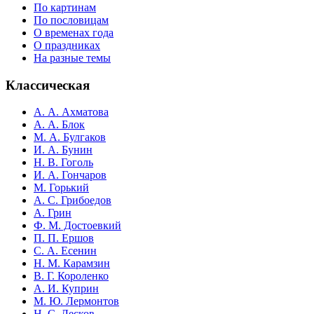
По картинам
По пословицам
О временах года
О праздниках
На разные темы
Классическая
А. А. Ахматова
А. А. Блок
М. А. Булгаков
И. А. Бунин
Н. В. Гоголь
И. А. Гончаров
М. Горький
А. С. Грибоедов
А. Грин
Ф. М. Достоевкий
П. П. Ершов
С. А. Есенин
Н. М. Карамзин
В. Г. Короленко
А. И. Куприн
М. Ю. Лермонтов
Н. С. Лесков