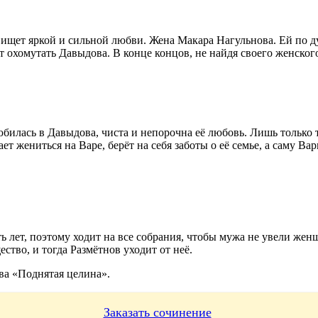
а ищет яркой и сильной любви. Жена Макара Нагульнова. Ей по
 охомутать Давыдова. В конце концов, не найдя своего женского
юбилась в Давыдова, чиста и непорочна её любовь. Лишь только 
т жениться на Варе, берёт на себя заботы о её семье, а саму Ва
ь лет, поэтому ходит на все собрания, чтобы мужа не увели женщ
ество, и тогда Размётнов уходит от неё.
ва «Поднятая целина».
Заказать сочинение