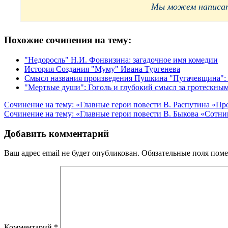
Мы можем написать
Похожие сочинения на тему:
"Недоросль" Н.И. Фонвизина: загадочное имя комедии
История Создания "Муму" Ивана Тургенева
Смысл названия произведения Пушкина "Пугачевщина": 
"Мертвые души": Гоголь и глубокий смысл за гротескны
Навигация
Сочинение на тему: «Главные герои повести В. Распутина «Пр
Сочинение на тему: «Главные герои повести В. Быкова «Сотни
по
записям
Добавить комментарий
Ваш адрес email не будет опубликован.
Обязательные поля пом
Комментарий
*