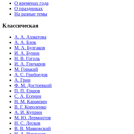
О временах года
О праздниках
На разные темы
Классическая
А. А. Ахматова
А. А. Блок
М. А. Булгаков
И. А. Бунин
Н. В. Гоголь
И. А. Гончаров
М. Горький
А. С. Грибоедов
А. Грин
Ф. М. Достоевкий
П. П. Ершов
С. А. Есенин
Н. М. Карамзин
В. Г. Короленко
А. И. Куприн
М. Ю. Лермонтов
Н. С. Лесков
В. В. Маяковский
Н. А. Некрасов