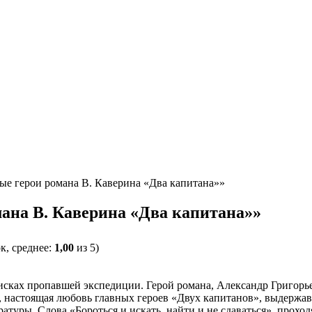
ые герои романа В. Каверина «Два капитана»»
мана В. Каверина «Два капитана»»
к, среднее:
1,00
из 5)
исках пропавшей экспедиции. Герой романа, Александр Григорь
настоящая любовь главных героев «Двух капитанов», выдержавш
уры. Слова «Бороться и искать, найти и не сдаваться», проходя