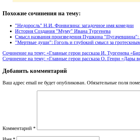
Похожие сочинения на тему:
"Недоросль" Н.И. Фонвизина: загадочное имя комедии
История Создания "Муму" Ивана Тургенева
Смысл названия произведения Пушкина "Пугачевщина": 
"Мертвые души": Гоголь и глубокий смысл за гротескны
Навигация
Сочинение на тему: «Главные герои рассказа И. Тургенева «Б
Сочинение на тему: «Главные герои рассказа О. Генри «Дары 
по
записям
Добавить комментарий
Ваш адрес email не будет опубликован.
Обязательные поля пом
Комментарий
*
Имя
*