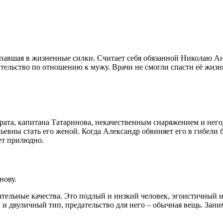
павшая в жизненные силки. Считает себя обязанной Николаю Ант
ательство по отношению к мужу. Врачи не смогли спасти её жизн
рата, капитана Татаринова, некачественным снаряжением и нег
ьевны стать его женой. Когда Александр обвиняет его в гибели 
ет прилюдно.
нову.
цательные качества. Это подлый и низкий человек, эгоистичный
й и двуличный тип, предательство для него – обычная вещь. Зан