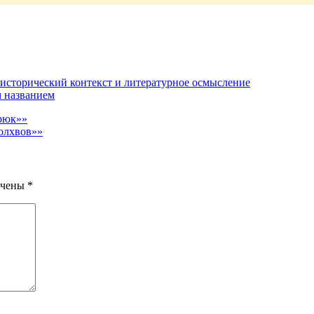
исторический контекст и литературное осмысление
м названием
ирюк»»
волхвов»»
ечены
*