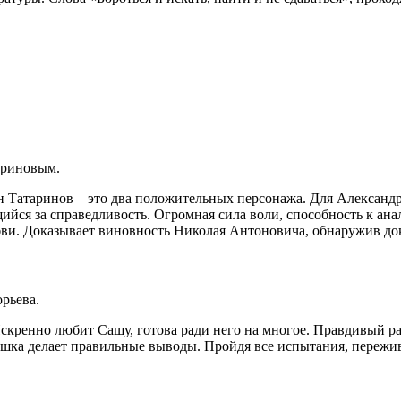
тариновым.
н Татаринов – это два положительных персонажа. Для Александр
ийся за справедливость. Огромная сила воли, способность к а
юбви. Доказывает виновность Николая Антоновича, обнаружив д
рьева.
Искренно любит Сашу, готова ради него на многое. Правдивый 
ушка делает правильные выводы. Пройдя все испытания, пережи