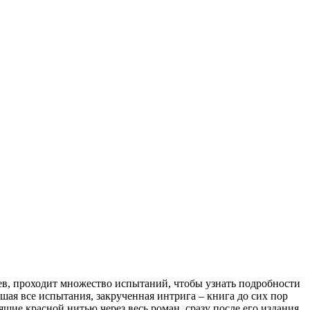
ев, проходит множество испытаний, чтобы узнать подробности
ая все испытания, закрученная интрига – книга до сих пор
щие красной нитью через весь роман, сразу после его издания