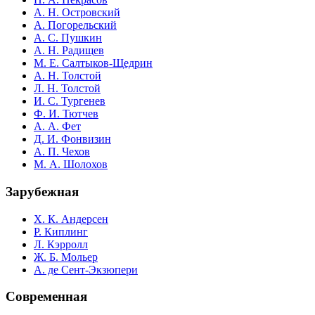
А. Н. Островский
А. Погорельский
А. С. Пушкин
А. Н. Радищев
М. Е. Салтыков-Щедрин
А. Н. Толстой
Л. Н. Толстой
И. С. Тургенев
Ф. И. Тютчев
А. А. Фет
Д. И. Фонвизин
А. П. Чехов
М. А. Шолохов
Зарубежная
Х. К. Андерсен
Р. Киплинг
Л. Кэрролл
Ж. Б. Мольер
А. де Сент-Экзюпери
Современная