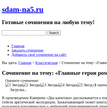
sdam-na5.ru
Готовые сочинения на любую тему!
Главная
Заказать сочинение
Добавить своё сочинение на сайт
Вы здесь:
Главная
>
Классическая
>
Сочинение на тему: «Главн
Сочинение на тему: «Главные герои ро
Оцените сочинение:
(
1
оцено
Загрузка...
В произведении Каверина «Два капитана» рассказывается о по
гибели арктической экспедиции. Захватывающий сюжет книги, 
пользуется популярностью у любителей приключенческой литерат