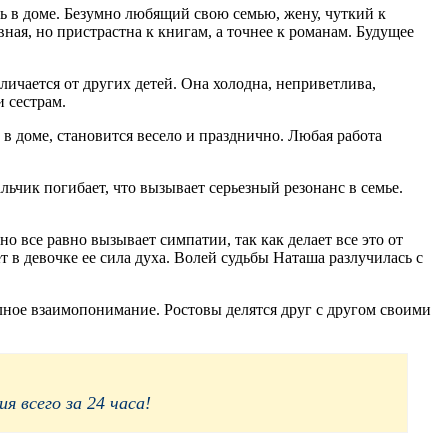
ь в доме. Безумно любящий свою семью, жену, чуткий к
ная, но пристрастна к книгам, а точнее к романам. Будущее
ичается от других детей. Она холодна, неприветлива,
и сестрам.
в доме, становится весело и празднично. Любая работа
льчик погибает, что вызывает серьезный резонанс в семье.
 все равно вызывает симпатии, так как делает все это от
 в девочке ее сила духа. Волей судьбы Наташа разлучилась с
олное взаимопонимание. Ростовы делятся друг с другом своими
 всего за 24 часа!