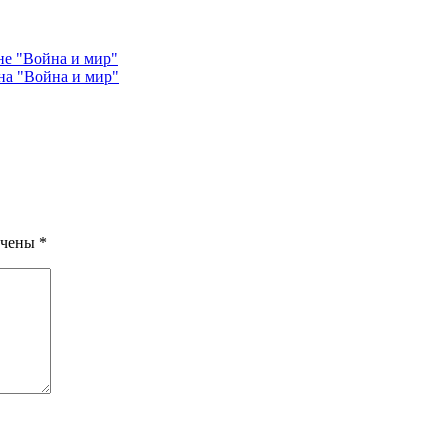
не "Война и мир"
на "Война и мир"
ечены
*