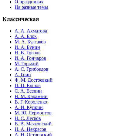
О праздниках
На разные темы
Классическая
А. А. Ахматова
А. А. Блок
М. А. Булгаков
И. А. Бунин
Н. В. Гоголь
И. А. Гончаров
М. Горький
А. С. Грибоедов
А. Грин
Ф. М. Достоевкий
П. П. Ершов
С. А. Есенин
Н. М. Карамзин
В. Г. Короленко
А. И. Куприн
М. Ю. Лермонтов
Н. С. Лесков
В. В. Маяковский
Н. А. Некрасов
А. Н. Островский