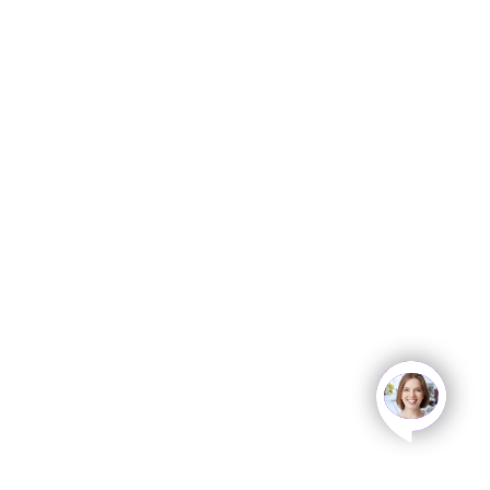
open
chat