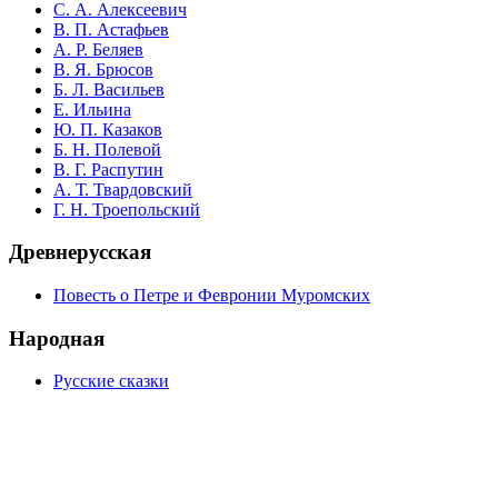
С. А. Алексеевич
В. П. Астафьев
А. Р. Беляев
В. Я. Брюсов
Б. Л. Васильев
Е. Ильина
Ю. П. Казаков
Б. Н. Полевой
В. Г. Распутин
А. Т. Твардовский
Г. Н. Троепольский
Древнерусская
Повесть о Петре и Февронии Муромских
Народная
Русские сказки