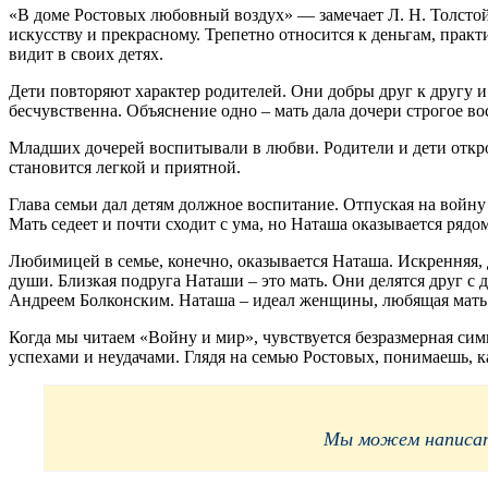
«В доме Ростовых любовный воздух» — замечает Л. Н. Толстой
искусству и прекрасному. Трепетно относится к деньгам, практ
видит в своих детях.
Дети повторяют характер родителей. Они добры друг к другу и
бесчувственна. Объяснение одно – мать дала дочери строгое во
Младших дочерей воспитывали в любви. Родители и дети откро
становится легкой и приятной.
Глава семьи дал детям должное воспитание. Отпуская на войну с
Мать седеет и почти сходит с ума, но Наташа оказывается рядо
Любимицей в семье, конечно, оказывается Наташа. Искренняя, 
души. Близкая подруга Наташи – это мать. Они делятся друг с 
Андреем Болконским. Наташа – идеал женщины, любящая мать 
Когда мы читаем «Войну и мир», чувствуется безразмерная сим
успехами и неудачами. Глядя на семью Ростовых, понимаешь, 
Мы можем написать