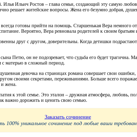
. Илья Ильич Ростов – глава семьи, создающий эту самую любов
ично решает житейские вопросы. Жена его безумно добрая, душев
 всегда готовы прийти на помощь. Старшенькая Вера немного отл
спитание. Вероятно, Вера ревновала родителей к своим братьям 
венны друг с другом, доверительны. Когда детишки подрастают 
ына Петю, он не подозревает, что судьба его будет трагична. Ма
м с матерью в сложный период.
душевная девочка на страницах романа совершает свои ошибки, но
другом своими секретами, переживаниями. Больше всего поражает
и жена.
патия к этой семье. Это эталон – дружная атмосфера, любовь, п
как важно дорожить и ценить свою семью.
Заказать сочинение
 100% уникальное сочинение под любые ваши требования