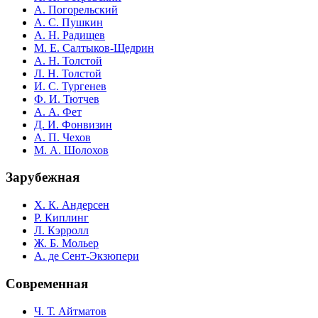
А. Погорельский
А. С. Пушкин
А. Н. Радищев
М. Е. Салтыков-Щедрин
А. Н. Толстой
Л. Н. Толстой
И. С. Тургенев
Ф. И. Тютчев
А. А. Фет
Д. И. Фонвизин
А. П. Чехов
М. А. Шолохов
Зарубежная
Х. К. Андерсен
Р. Киплинг
Л. Кэрролл
Ж. Б. Мольер
А. де Сент-Экзюпери
Современная
Ч. Т. Айтматов