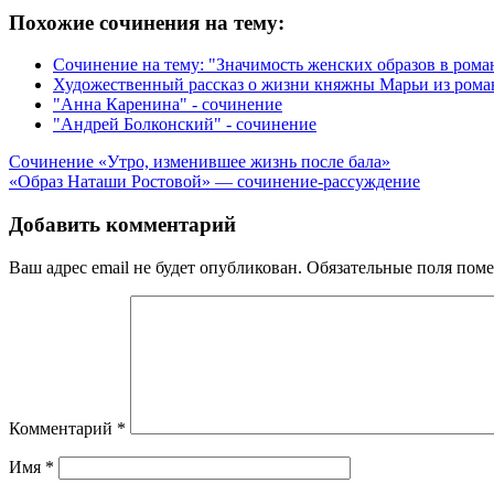
Похожие сочинения на тему:
Сочинение на тему: "Значимость женских образов в рома
Художественный рассказ о жизни княжны Марьи из рома
"Анна Каренина" - сочинение
"Андрей Болконский" - сочинение
Навигация
Сочинение «Утро, изменившее жизнь после бала»
«Образ Наташи Ростовой» — сочинение-рассуждение
по
записям
Добавить комментарий
Ваш адрес email не будет опубликован.
Обязательные поля пом
Комментарий
*
Имя
*