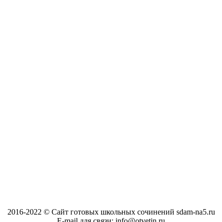
2016-2022 © Сайт готовых школьных сочинений sdam-na5.ru
E-mail для связи: info@otvetin.ru