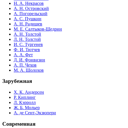
Н. А. Некрасов
А. Н. Островский
А. Погорельский
А. С. Пушкин
А. Н. Радищев
М. Е. Салтыков-Щедрин
А. Н. Толстой
Л. Н. Толстой
И. С. Тургенев
Ф. И. Тютчев
А. А. Фет
Д. И. Фонвизин
А. П. Чехов
М. А. Шолохов
Зарубежная
Х. К. Андерсен
Р. Киплинг
Л. Кэрролл
Ж. Б. Мольер
А. де Сент-Экзюпери
Современная