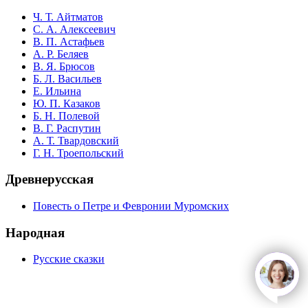
Ч. Т. Айтматов
С. А. Алексеевич
В. П. Астафьев
А. Р. Беляев
В. Я. Брюсов
Б. Л. Васильев
Е. Ильина
Ю. П. Казаков
Б. Н. Полевой
В. Г. Распутин
А. Т. Твардовский
Г. Н. Троепольский
Древнерусская
Повесть о Петре и Февронии Муромских
Народная
Русские сказки
open
c