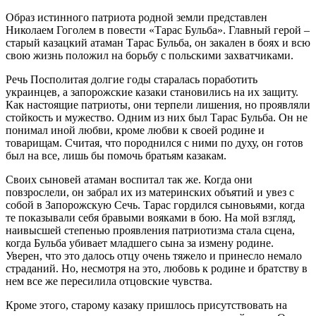
Образ истинного патриота родной земли представлен
Николаем Гоголем в повести «Тарас Бульба». Главный герой –
старый казацкий атаман Тарас Бульба, он закален в боях и всю
свою жизнь положил на борьбу с польскими захватчиками.
Речь Посполитая долгие годы старалась поработить
украинцев, а запорожские казаки становились на их защиту.
Как настоящие патриоты, они терпели лишения, но проявляли
стойкость и мужество. Одним из них был Тарас Бульба. Он не
понимал иной любви, кроме любви к своей родине и
товарищам. Считая, что породнился с ними по духу, он готов
был на все, лишь бы помочь братьям казакам.
Своих сыновей атаман воспитал так же. Когда они
повзрослели, он забрал их из материнских объятий и увез с
собой в Запорожскую Сечь. Тарас гордился сыновьями, когда
те показывали себя бравыми вояками в бою. На мой взгляд,
наивысшей степенью проявления патриотизма стала сцена,
когда Бульба убивает младшего сына за измену родине.
Уверен, что это далось отцу очень тяжело и принесло немало
страданий. Но, несмотря на это, любовь к родине и братству в
нем все же пересилила отцовские чувства.
Кроме этого, старому казаку пришлось присутствовать на