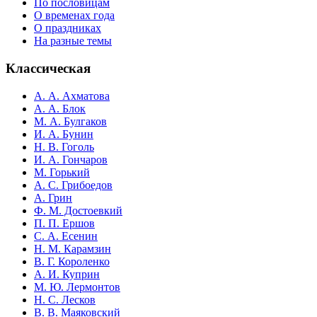
По пословицам
О временах года
О праздниках
На разные темы
Классическая
А. А. Ахматова
А. А. Блок
М. А. Булгаков
И. А. Бунин
Н. В. Гоголь
И. А. Гончаров
М. Горький
А. С. Грибоедов
А. Грин
Ф. М. Достоевкий
П. П. Ершов
С. А. Есенин
Н. М. Карамзин
В. Г. Короленко
А. И. Куприн
М. Ю. Лермонтов
Н. С. Лесков
В. В. Маяковский