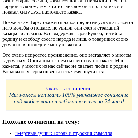
казни старшего сына, когда тот попал в польский плен. Он
гордился сыном, тем, что тот не сломался под пытками и
показал силу духа настоящего казака.
Позже и сам Тарас окажется на костре, но не услышат ляхи от
него мольбы о пощаде, не увидят они слез и страданий
казацкого атамана. Все выдержал Тарас Бульба, погиб за
родину и свободу своего народа и лишь о товарищах своих
думал он в последние минуты жизни.
Это очень непростое произведение, оно заставляет о многом
задуматься. Описанный в нем патриотизм поражает. Мне
кажется, у многих из нас сейчас не хватает любви к родине.
Возможно, у героя повести есть чему поучиться.
Заказать сочинение
Мы можем написать 100% уникальное сочинение
под любые ваши требования всего за 24 часа!
Похожие сочинения на тему:
"Мертвые души": Гоголь и глубокий смысл за