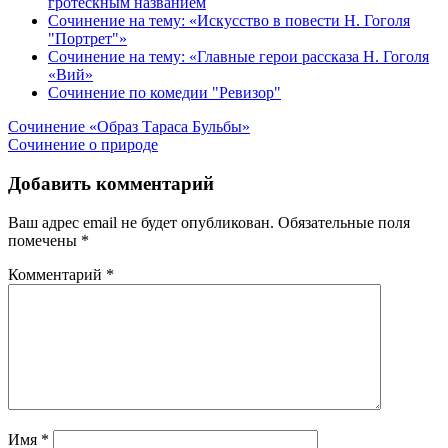
гротескным названием
Сочинение на тему: «Искусство в повести Н. Гоголя
"Портрет"»
Сочинение на тему: «Главные герои рассказа Н. Гоголя
«Вий»
Сочинение по комедии "Ревизор"
Навигация
Сочинение «Образ Тараса Бульбы»
Сочинение о природе
по
записям
Добавить комментарий
Ваш адрес email не будет опубликован.
Обязательные поля
помечены
*
Комментарий
*
Имя
*