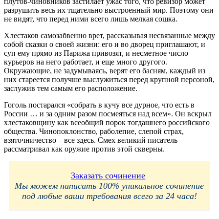
плутов-чиновников застилает ужас того, что ревизор может
разрушить весь их тщательно выстроенный мир. Поэтому они
не видят, что перед ними всего лишь мелкая сошка.
Хлестаков самозабвенно врет, рассказывая несвязанные между
собой сказки о своей жизни: его и во дворец приглашают, и
суп ему прямо из Парижа привозят, и несметное число
курьеров на него работает, и еще много другого.
Окружающие, не задумываясь, верят его басням, каждый из
них стареется получше выслужиться перед крупной персоной,
заслужив тем самым его расположение.
Гоголь постарался «собрать в кучу все дурное, что есть в
России … и за одним разом посмеяться над всем». Он вскрыл
хлестаковщину как всеобщий порок тогдашнего российского
общества. Чинопоклонство, раболепие, слепой страх,
взяточничество – все здесь. Смех великий писатель
рассматривал как оружие против этой скверны.
Заказать сочинение
Мы можем написать 100% уникальное сочинение
под любые ваши требования всего за 24 часа!