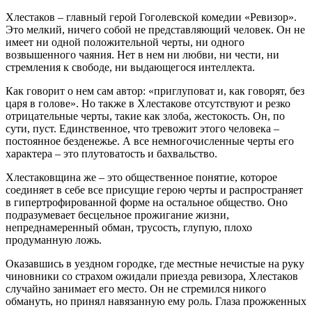
Хлестаков – главный герой Гоголевской комедии «Ревизор».
Это мелкий, ничего собой не представляющий человек. Он не
имеет ни одной положительной черты, ни одного
возвышенного чаяния. Нет в нем ни любви, ни чести, ни
стремления к свободе, ни выдающегося интеллекта.
Как говорит о нем сам автор: «приглуповат и, как говорят, без
царя в голове». Но также в Хлестакове отсутствуют и резко
отрицательные черты, такие как злоба, жестокость. Он, по
сути, пуст. Единственное, что тревожит этого человека –
постоянное безденежье. А все немногочисленные черты его
характера – это плутоватость и бахвальство.
Хлестаковщина же – это общественное понятие, которое
соединяет в себе все присущие герою черты и распространяет
в гипертрофированной форме на остальное общество. Оно
подразумевает бесцельное прожигание жизни,
непреднамеренный обман, трусость, глупую, плохо
продуманную ложь.
Оказавшись в уездном городке, где местные нечистые на руку
чиновники со страхом ожидали приезда ревизора, Хлестаков
случайно занимает его место. Он не стремился никого
обмануть, но принял навязанную ему роль. Глаза прожженных