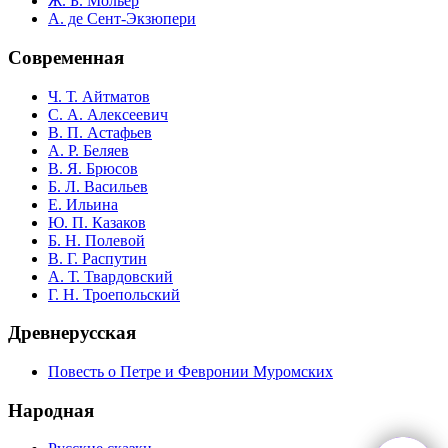
Ж. Б. Мольер
А. де Сент-Экзюпери
Современная
Ч. Т. Айтматов
С. А. Алексеевич
В. П. Астафьев
А. Р. Беляев
В. Я. Брюсов
Б. Л. Васильев
Е. Ильина
Ю. П. Казаков
Б. Н. Полевой
В. Г. Распутин
А. Т. Твардовский
Г. Н. Троепольский
Древнерусская
Повесть о Петре и Февронии Муромских
Народная