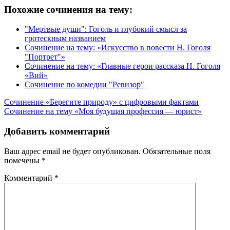
Похожие сочинения на тему:
"Мертвые души": Гоголь и глубокий смысл за
гротескным названием
Сочинение на тему: «Искусство в повести Н. Гоголя
"Портрет"»
Сочинение на тему: «Главные герои рассказа Н. Гоголя
«Вий»
Сочинение по комедии "Ревизор"
Навигация
Сочинение «Берегите природу» с цифровыми фактами
Сочинение на тему «Моя будущая профессия — юрист»
по
записям
Добавить комментарий
Ваш адрес email не будет опубликован.
Обязательные поля
помечены
*
Комментарий
*