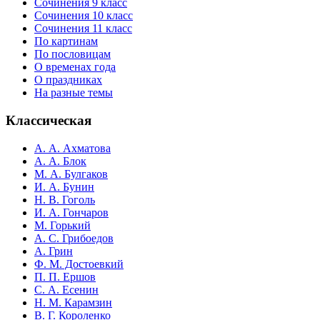
Сочинения 9 класс
Сочинения 10 класс
Сочинения 11 класс
По картинам
По пословицам
О временах года
О праздниках
На разные темы
Классическая
А. А. Ахматова
А. А. Блок
М. А. Булгаков
И. А. Бунин
Н. В. Гоголь
И. А. Гончаров
М. Горький
А. С. Грибоедов
А. Грин
Ф. М. Достоевкий
П. П. Ершов
С. А. Есенин
Н. М. Карамзин
В. Г. Короленко