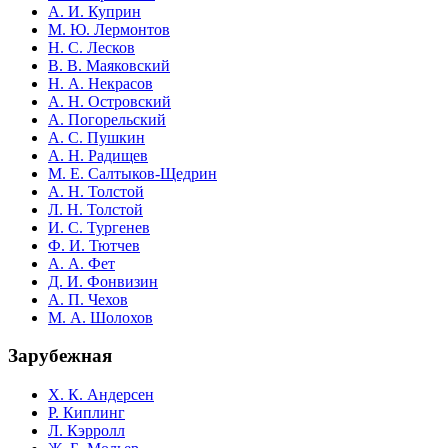
А. И. Куприн
М. Ю. Лермонтов
Н. С. Лесков
В. В. Маяковский
Н. А. Некрасов
А. Н. Островский
А. Погорельский
А. С. Пушкин
А. Н. Радищев
М. Е. Салтыков-Щедрин
А. Н. Толстой
Л. Н. Толстой
И. С. Тургенев
Ф. И. Тютчев
А. А. Фет
Д. И. Фонвизин
А. П. Чехов
М. А. Шолохов
Зарубежная
Х. К. Андерсен
Р. Киплинг
Л. Кэрролл