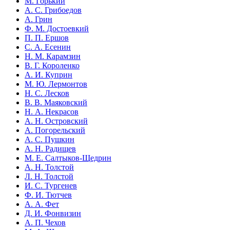
М. Горький
А. С. Грибоедов
А. Грин
Ф. М. Достоевкий
П. П. Ершов
С. А. Есенин
Н. М. Карамзин
В. Г. Короленко
А. И. Куприн
М. Ю. Лермонтов
Н. С. Лесков
В. В. Маяковский
Н. А. Некрасов
А. Н. Островский
А. Погорельский
А. С. Пушкин
А. Н. Радищев
М. Е. Салтыков-Щедрин
А. Н. Толстой
Л. Н. Толстой
И. С. Тургенев
Ф. И. Тютчев
А. А. Фет
Д. И. Фонвизин
А. П. Чехов