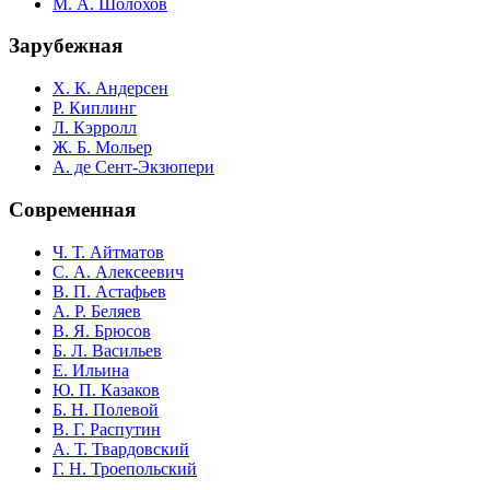
М. А. Шолохов
Зарубежная
Х. К. Андерсен
Р. Киплинг
Л. Кэрролл
Ж. Б. Мольер
А. де Сент-Экзюпери
Современная
Ч. Т. Айтматов
С. А. Алексеевич
В. П. Астафьев
А. Р. Беляев
В. Я. Брюсов
Б. Л. Васильев
Е. Ильина
Ю. П. Казаков
Б. Н. Полевой
В. Г. Распутин
А. Т. Твардовский
Г. Н. Троепольский