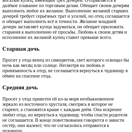
Богатый купец, имеющий трёх дочерей. Отправляется в
далёкое плавание по торговым делам. Обещает своим дочерям
выполнить любое их желание. Выполнение желаний старших
дочерей требует серьёзных трат и усилий, но отец соглашается
и обещает выполнить всё в точности. Желание младшей
дочери заставляет купца задуматься, он обещает приложить
старания к выполнению её просьбы. Любовь к своим детям и
исполнение их желаний купец ставит превыше всего.
Старшая дочь
Просит у отца венец из самоцветов, свет которого освещал бы
ночь как месяц или солнце. Несмотря на любовь и
привязанность к отцу, не соглашается вернуться к чудовищу в
обмен на спасение отца.
Средняя дочь
Просит у отца привезти ей из-за моря необыкновенное
зеркало из восточного хрусталя, смотрясь в которое не
стареют, а становятся краше с каждым днём. Она искренне
любит отца, но вернуться к чудовищу, чтобы спасти родителя
не соглашается. В конце повествования говорится о зависти
сестёр, они жалеют, что не согласились отправится к
чудовищу.