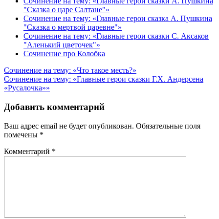
Сочинение на тему: «Главные герои сказки А. Пушкина
"Сказка о царе Салтане"»
Сочинение на тему: «Главные герои сказка А. Пушкина
"Сказка о мертвой царевне"»
Сочинение на тему: «Главные герои сказки С. Аксаков
"Аленький цветочек"»
Сочинение про Колобка
Навигация
Сочинение на тему: «Что такое месть?»
Сочинение на тему: «Главные герои сказки Г.Х. Андерсена
по
«Русалочка»»
записям
Добавить комментарий
Ваш адрес email не будет опубликован.
Обязательные поля
помечены
*
Комментарий
*