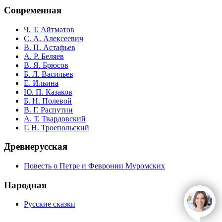
Современная
Ч. Т. Айтматов
С. А. Алексеевич
В. П. Астафьев
А. Р. Беляев
В. Я. Брюсов
Б. Л. Васильев
Е. Ильина
Ю. П. Казаков
Б. Н. Полевой
В. Г. Распутин
А. Т. Твардовский
Г. Н. Троепольский
Древнерусская
Повесть о Петре и Февронии Муромских
Народная
Русские сказки
open
c