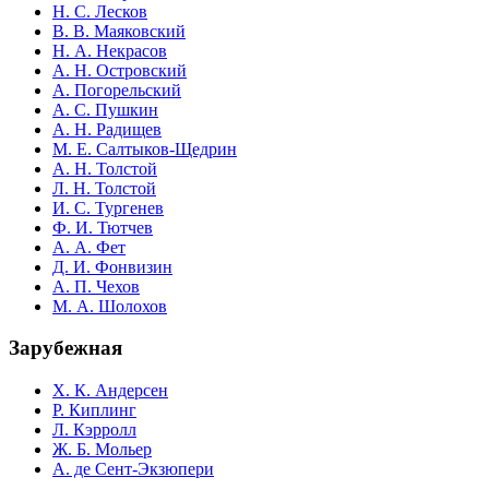
Н. С. Лесков
В. В. Маяковский
Н. А. Некрасов
А. Н. Островский
А. Погорельский
А. С. Пушкин
А. Н. Радищев
М. Е. Салтыков-Щедрин
А. Н. Толстой
Л. Н. Толстой
И. С. Тургенев
Ф. И. Тютчев
А. А. Фет
Д. И. Фонвизин
А. П. Чехов
М. А. Шолохов
Зарубежная
Х. К. Андерсен
Р. Киплинг
Л. Кэрролл
Ж. Б. Мольер
А. де Сент-Экзюпери