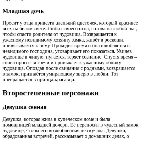
Младшая дочь
Просит у отца привезти аленький цветочек, который красивее
всех на белом свете. Любит своего отца, готова на любой шаг,
чтобы спасти родителя от чудовища. Возвращается к
ужасному невидимому хозяину замка, живёт в роскоши,
привязывается к нему. Проходит время и она влюбляется в
невидимого господина, уговаривает его показаться. Увидев
чудовище в живую, пугается, теряет сознание. Спустя время –
снова просит встречи и привыкает к ужасному облику
чудовища. Опоздав после свидания с родными, возвращается
в замок, признаётся умирающему зверю в любви. Тот
превращается в принца-красавца.
Второстепенные персонажи
Девушка сенная
Девушка, которая жила в купеческом доме и была
помощницей младшей дочери. Её переносит в чудесный замок
чудовище, чтобы его возлюбленная не скучала. Девушка,
обрадованная встречей, рассказывает о домашних делах, о