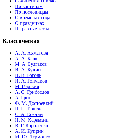
Сочинения 11 класс
По картинам
По пословицам
О временах года
О праздниках
На разные темы
Классическая
А. А. Ахматова
А. А. Блок
М. А. Булгаков
И. А. Бунин
Н. В. Гоголь
И. А. Гончаров
М. Горький
А. С. Грибоедов
А. Грин
Ф. М. Достоевкий
П. П. Ершов
С. А. Есенин
Н. М. Карамзин
В. Г. Короленко
А. И. Куприн
М. Ю. Лермонтов