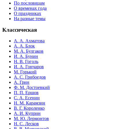
По пословицам
О временах года
О праздниках
На разные темы
Классическая
А. А. Ахматова
А. А. Блок
М. А. Булгаков
И. А. Бунин
Н. В. Гоголь
И. А. Гончаров
М. Горький
А. С. Грибоедов
А. Грин
Ф. М. Достоевкий
П. П. Ершов
С. А. Есенин
Н. М. Карамзин
В. Г. Короленко
А. И. Куприн
М. Ю. Лермонтов
Н. С. Лесков
В. В. Маяковский