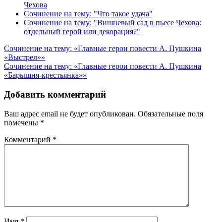
Чехова
Сочинение на тему: "Что такое удача"
Сочинение на тему: "Вишневый сад в пьесе Чехова:
отдельный герой или декорация?"
Навигация
Сочинение на тему: «Главные герои повести А. Пушкина
«Выстрел»»
по
Сочинение на тему: «Главные герои повести А. Пушкина
записям
«Барышня-крестьянка»»
Добавить комментарий
Ваш адрес email не будет опубликован.
Обязательные поля
помечены
*
Комментарий
*
Имя
*