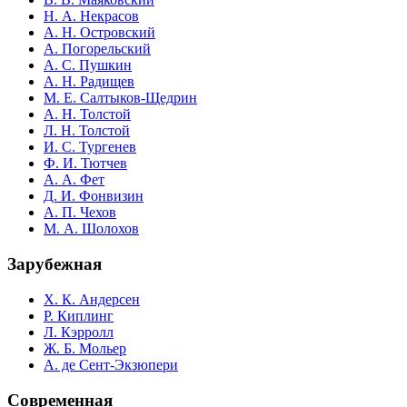
Н. А. Некрасов
А. Н. Островский
А. Погорельский
А. С. Пушкин
А. Н. Радищев
М. Е. Салтыков-Щедрин
А. Н. Толстой
Л. Н. Толстой
И. С. Тургенев
Ф. И. Тютчев
А. А. Фет
Д. И. Фонвизин
А. П. Чехов
М. А. Шолохов
Зарубежная
Х. К. Андерсен
Р. Киплинг
Л. Кэрролл
Ж. Б. Мольер
А. де Сент-Экзюпери
Современная