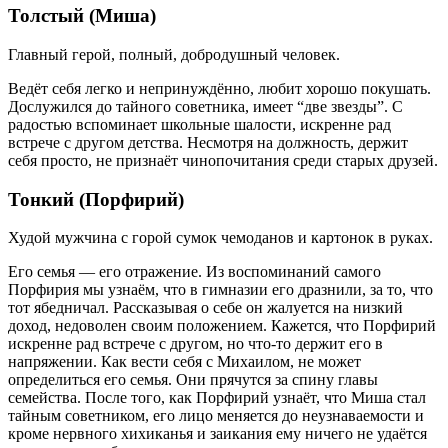
Толстый (Миша)
Главный герой, полный, добродушный человек.
Ведёт себя легко и непринуждённо, любит хорошо покушать.
Дослужился до тайного советника, имеет “две звезды”. С
радостью вспоминает школьные шалости, искренне рад
встрече с другом детства. Несмотря на должность, держит
себя просто, не признаёт чинопочитания среди старых друзей.
Тонкий (Порфирий)
Худой мужчина с горой сумок чемоданов и картонок в руках.
Его семья — его отражение. Из воспоминаний самого
Порфирия мы узнаём, что в гимназии его дразнили, за то, что
тот ябедничал. Рассказывая о себе он жалуется на низкий
доход, недоволен своим положением. Кажется, что Порфирий
искренне рад встрече с другом, но что-то держит его в
напряжении. Как вести себя с Михаилом, не может
определиться его семья. Они прячутся за спину главы
семейства. После того, как Порфирий узнаёт, что Миша стал
тайным советником, его лицо меняется до неузнаваемости и
кроме нервного хихиканья и заикания ему ничего не удаётся