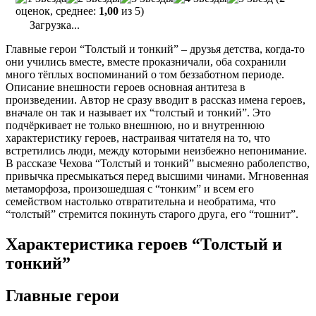
оценок, среднее:
1,00
из 5)
Загрузка...
Главные герои “Толстый и тонкий” – друзья детства, когда-то
они учились вместе, вместе проказничали, оба сохранили
много тёплых воспоминаний о том беззаботном периоде.
Описание внешности героев основная антитеза в
произведении. Автор не сразу вводит в рассказ имена героев,
вначале он так и называет их “толстый и тонкий”. Это
подчёркивает не только внешнюю, но и внутреннюю
характеристику героев, настраивая читателя на то, что
встретились люди, между которыми неизбежно непонимание.
В рассказе Чехова “Толстый и тонкий” высмеяно раболепство,
привычка пресмыкаться перед высшими чинами. Мгновенная
метаморфоза, произошедшая с “тонким” и всем его
семейством настолько отвратительна и необратима, что
“толстый” стремится покинуть старого друга, его “тошнит”.
Характеристика героев “Толстый и
тонкий”
Главные герои