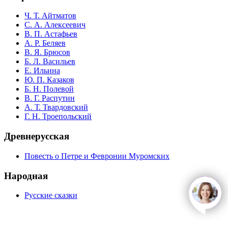
Ч. Т. Айтматов
С. А. Алексеевич
В. П. Астафьев
А. Р. Беляев
В. Я. Брюсов
Б. Л. Васильев
Е. Ильина
Ю. П. Казаков
Б. Н. Полевой
В. Г. Распутин
А. Т. Твардовский
Г. Н. Троепольский
Древнерусская
Повесть о Петре и Февронии Муромских
Народная
Русские сказки
open
c