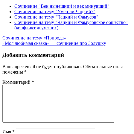
Сочинение "Век нынешний и век минувший"
Сочинение на тему "Умен ли Чацкий?"
Сочинение на тему "Чацкий и Фамусов"
Сочинение на тему "Чацкий и Фамусовское общество"
(конфликт двух эпох)
Навигация
Сочинение на тему «Природа»
«Моя любимая сказка» — сочинение про Золушку
по
записям
Добавить комментарий
Ваш адрес email не будет опубликован.
Обязательные поля
помечены
*
Комментарий
*
Имя
*