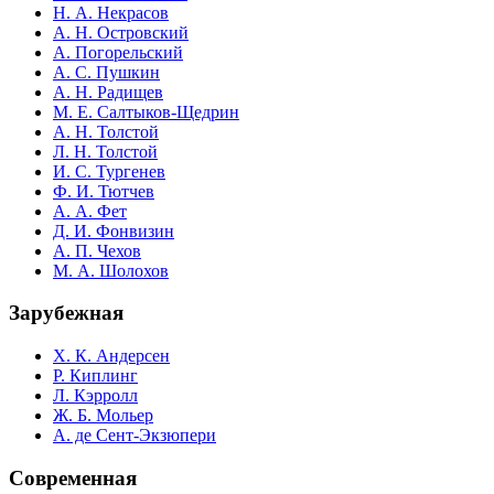
Н. А. Некрасов
А. Н. Островский
А. Погорельский
А. С. Пушкин
А. Н. Радищев
М. Е. Салтыков-Щедрин
А. Н. Толстой
Л. Н. Толстой
И. С. Тургенев
Ф. И. Тютчев
А. А. Фет
Д. И. Фонвизин
А. П. Чехов
М. А. Шолохов
Зарубежная
Х. К. Андерсен
Р. Киплинг
Л. Кэрролл
Ж. Б. Мольер
А. де Сент-Экзюпери
Современная