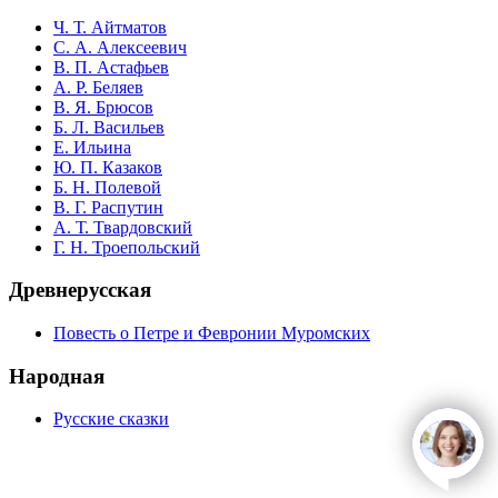
Ч. Т. Айтматов
С. А. Алексеевич
В. П. Астафьев
А. Р. Беляев
В. Я. Брюсов
Б. Л. Васильев
Е. Ильина
Ю. П. Казаков
Б. Н. Полевой
В. Г. Распутин
А. Т. Твардовский
Г. Н. Троепольский
Древнерусская
Повесть о Петре и Февронии Муромских
Народная
Русские сказки
open
c