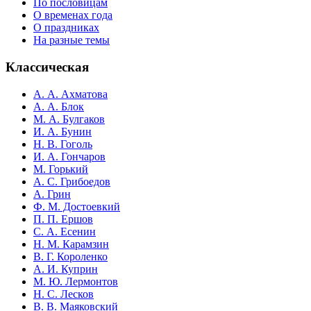
По пословицам
О временах года
О праздниках
На разные темы
Классическая
А. А. Ахматова
А. А. Блок
М. А. Булгаков
И. А. Бунин
Н. В. Гоголь
И. А. Гончаров
М. Горький
А. С. Грибоедов
А. Грин
Ф. М. Достоевкий
П. П. Ершов
С. А. Есенин
Н. М. Карамзин
В. Г. Короленко
А. И. Куприн
М. Ю. Лермонтов
Н. С. Лесков
В. В. Маяковский