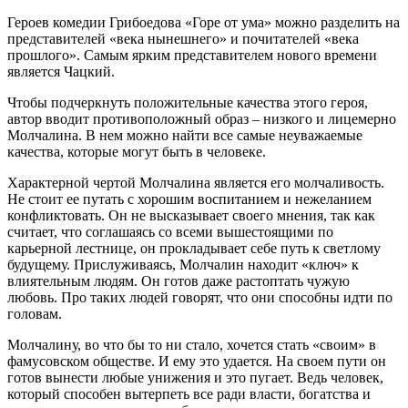
Героев комедии Грибоедова «Горе от ума» можно разделить на
представителей «века нынешнего» и почитателей «века
прошлого». Самым ярким представителем нового времени
является Чацкий.
Чтобы подчеркнуть положительные качества этого героя,
автор вводит противоположный образ – низкого и лицемерно
Молчалина. В нем можно найти все самые неуважаемые
качества, которые могут быть в человеке.
Характерной чертой Молчалина является его молчаливость.
Не стоит ее путать с хорошим воспитанием и нежеланием
конфликтовать. Он не высказывает своего мнения, так как
считает, что соглашаясь со всеми вышестоящими по
карьерной лестнице, он прокладывает себе путь к светлому
будущему. Прислуживаясь, Молчалин находит «ключ» к
влиятельным людям. Он готов даже растоптать чужую
любовь. Про таких людей говорят, что они способны идти по
головам.
Молчалину, во что бы то ни стало, хочется стать «своим» в
фамусовском обществе. И ему это удается. На своем пути он
готов вынести любые унижения и это пугает. Ведь человек,
который способен вытерпеть все ради власти, богатства и