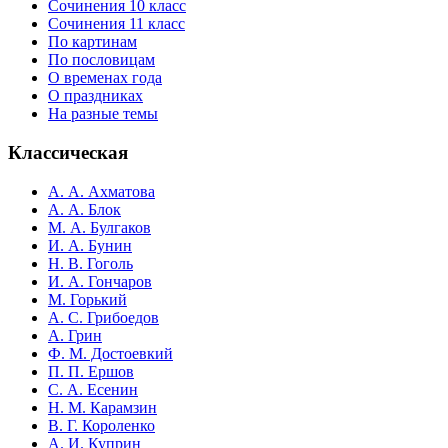
Сочинения 10 класс
Сочинения 11 класс
По картинам
По пословицам
О временах года
О праздниках
На разные темы
Классическая
А. А. Ахматова
А. А. Блок
М. А. Булгаков
И. А. Бунин
Н. В. Гоголь
И. А. Гончаров
М. Горький
А. С. Грибоедов
А. Грин
Ф. М. Достоевкий
П. П. Ершов
С. А. Есенин
Н. М. Карамзин
В. Г. Короленко
А. И. Куприн