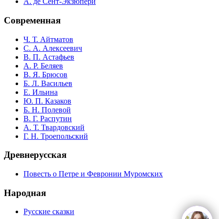
А. де Сент-Экзюпери
Современная
Ч. Т. Айтматов
С. А. Алексеевич
В. П. Астафьев
А. Р. Беляев
В. Я. Брюсов
Б. Л. Васильев
Е. Ильина
Ю. П. Казаков
Б. Н. Полевой
В. Г. Распутин
А. Т. Твардовский
Г. Н. Троепольский
Древнерусская
Повесть о Петре и Февронии Муромских
Народная
Русские сказки