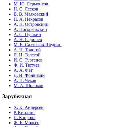
М. Ю. Лермонтов
Н. С. Лесков
В. В. Маяковский
Н. А. Некрасов
А. Н. Островский
А. Погорельский
А. С. Пушкин
А. Н. Радищев
М. Е. Салтыков-Щедрин
А. Н. Толстой
Л. Н. Толстой
И. С. Тургенев
Ф. И. Тютчев
А. А. Фет
Д. И. Фонвизин
А. П. Чехов
М. А. Шолохов
Зарубежная
Х. К. Андерсен
Р. Киплинг
Л. Кэрролл
Ж. Б. Мольер