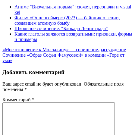
Аниме "Визуальная тюрьма": сюжет, персонажи и visual
kei
Фильм «Оппенгеймер» (2023) — байопик о гении,
создавшем атомную бомбу
Школьное сочинение: "Блокада Ленинграда"
Какие глаголы являются возвратными: признаки, формы
и примеры
Навигация
«Мое отношение к Молчалину» — сочинение-рассуждение
Сочинение «Образ Софьи Фамусовой» в комедии «Горе от
по
ума»
записям
Добавить комментарий
Ваш адрес email не будет опубликован.
Обязательные поля
помечены
*
Комментарий
*