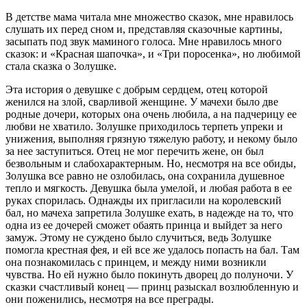
В детстве мама читала мне множество сказок, мне нравилось
слушать их перед сном и, представляя сказочные картины,
засыпать под звук маминого голоса. Мне нравилось много
сказок: и «Красная шапочка», и «Три поросенка», но любимой
стала сказка о Золушке.
Эта история о девушке с добрым сердцем, отец которой
женился на злой, сварливой женщине. У мачехи было две
родные дочери, которых она очень любила, а на падчерицу ее
любви не хватило. Золушке приходилось терпеть упреки и
унижения, выполняя грязную тяжелую работу, и некому было
за нее заступиться. Отец не мог перечить жене, он был
безвольным и слабохарактерным. Но, несмотря на все обиды,
Золушка все равно не озлобилась, она сохранила душевное
тепло и мягкость. Девушка была умелой, и любая работа в ее
руках спорилась. Однажды их пригласили на королевский
бал, но мачеха запретила Золушке ехать, в надежде на то, что
одна из ее дочерей сможет обаять принца и выйдет за него
замуж. Этому не суждено было случиться, ведь Золушке
помогла крестная фея, и ей все же удалось попасть на бал. Там
она познакомилась с принцем, и между ними возникли
чувства. Но ей нужно было покинуть дворец до полуночи. У
сказки счастливый конец — принц разыскал возлюбленную и
они поженились, несмотря на все преграды.