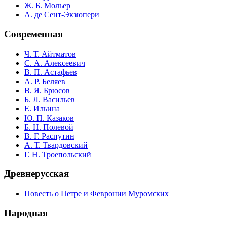
Ж. Б. Мольер
А. де Сент-Экзюпери
Современная
Ч. Т. Айтматов
С. А. Алексеевич
В. П. Астафьев
А. Р. Беляев
В. Я. Брюсов
Б. Л. Васильев
Е. Ильина
Ю. П. Казаков
Б. Н. Полевой
В. Г. Распутин
А. Т. Твардовский
Г. Н. Троепольский
Древнерусская
Повесть о Петре и Февронии Муромских
Народная