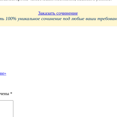
Заказать сочинение
 100% уникальное сочинение под любые ваши требования
йне»
ечены
*