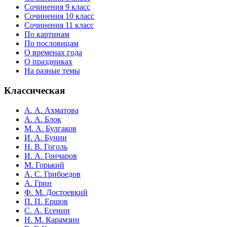
Сочинения 9 класс
Сочинения 10 класс
Сочинения 11 класс
По картинам
По пословицам
О временах года
О праздниках
На разные темы
Классическая
А. А. Ахматова
А. А. Блок
М. А. Булгаков
И. А. Бунин
Н. В. Гоголь
И. А. Гончаров
М. Горький
А. С. Грибоедов
А. Грин
Ф. М. Достоевкий
П. П. Ершов
С. А. Есенин
Н. М. Карамзин