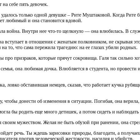
на себе пять девочек.
ю, удалось только одной девушке – Рите Муштаковой. Когда Рите 
ает любимый и она становится вдовой.
тала война. Внутри нее что-то щелкнуло — она влюбилась. В слу
 вступает в отношения с женатым полковником, не скрывая этог
на то, что сама пережила трагедию: на ее глазах убили родных.
 про призраков, которые прячут сокровища. Галя так сильно хот
семья, она любимая дочка. Влюбляется в студента, но провести 
а, ловко обставившая немцев, сказав, что работает кучка рубящи
у, чтобы донести об изменения в ситуации. Погибая, она верила,
огла бы родить еще много детишек, а потом сидеть и наблюдать
я своим мужеством. Желая не быть обузой при ранении, она стрел
 пойдет речь. Ты ждешь зарисовки природы, благодати, а получа
исателя против человеческой жестокости, насилия и убийств.