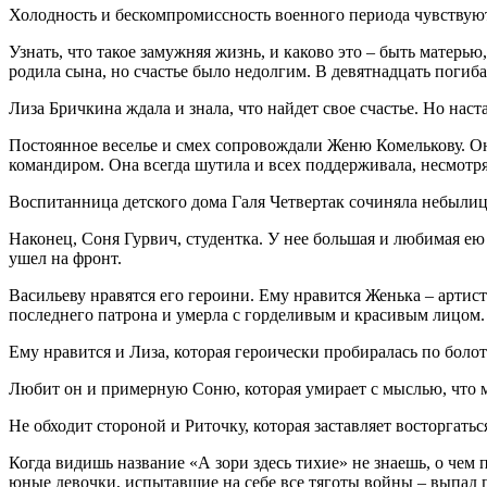
Холодность и бескомпромиссность военного периода чувствуют 
Узнать, что такое замужняя жизнь, и каково это – быть матерь
родила сына, но счастье было недолгим. В девятнадцать погиб
Лиза Бричкина ждала и знала, что найдет свое счастье. Но нас
Постоянное веселье и смех сопровождали Женю Комелькову. Она
командиром. Она всегда шутила и всех поддерживала, несмотря 
Воспитанница детского дома Галя Четвертак сочиняла небылицы
Наконец, Соня Гурвич, студентка. У нее большая и любимая ею 
ушел на фронт.
Васильеву нравятся его героини. Ему нравится Женька – артистк
последнего патрона и умерла с горделивым и красивым лицом.
Ему нравится и Лиза, которая героически пробиралась по болот
Любит он и примерную Соню, которая умирает с мыслью, что м
Не обходит стороной и Риточку, которая заставляет восторгатьс
Когда видишь название «А зори здесь тихие» не знаешь, о чем
юные девочки, испытавшие на себе все тяготы войны – выпад п