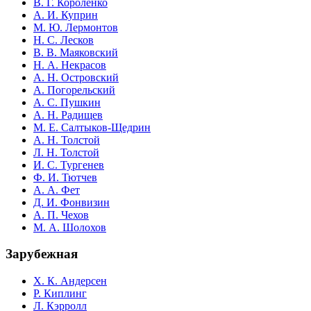
В. Г. Короленко
А. И. Куприн
М. Ю. Лермонтов
Н. С. Лесков
В. В. Маяковский
Н. А. Некрасов
А. Н. Островский
А. Погорельский
А. С. Пушкин
А. Н. Радищев
М. Е. Салтыков-Щедрин
А. Н. Толстой
Л. Н. Толстой
И. С. Тургенев
Ф. И. Тютчев
А. А. Фет
Д. И. Фонвизин
А. П. Чехов
М. А. Шолохов
Зарубежная
Х. К. Андерсен
Р. Киплинг
Л. Кэрролл