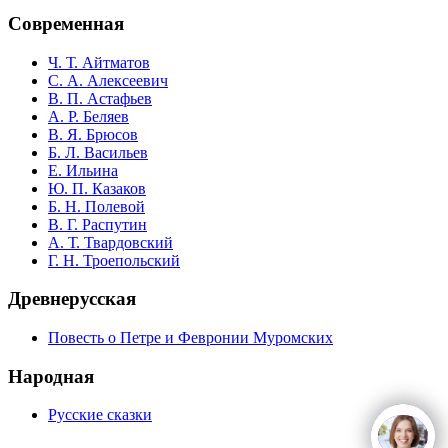
Современная
Ч. Т. Айтматов
С. А. Алексеевич
В. П. Астафьев
А. Р. Беляев
В. Я. Брюсов
Б. Л. Васильев
Е. Ильина
Ю. П. Казаков
Б. Н. Полевой
В. Г. Распутин
А. Т. Твардовский
Г. Н. Троепольский
Древнерусская
Повесть о Петре и Февронии Муромских
Народная
Русские сказки
open
c