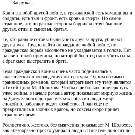
Загрузка...
Как и в любой другой войне, в гражданской есть командиры и
солдаты, есть тыл и фронт, есть кровь и смерть. Но самое
страшное, что по разные стороны баррикад стоят бывшие
друзья, отцы и сыновья, братья.
Те, кто раньше готовы были убить друг за друга, убивают
друг друга. Трудно найти оправдание любой войне, но
гражданская борьба абсолютно не укладывается в голове. Нет
на свете такой причины, по которой бы отец смог убить сына,
а брат смог выстрелить в брата.
Тема гражданской войны очень часто поднималась в
классических произведениях литературы. Одним из самых
грандиозных романов, который затрагивает эту тему, является
«Тихий Дон» М. Шолохова. Чтобы еще больше подчеркнуть
ужас войны, в начале романа автор показывает мирную жизнь
на Дону. Задолго до трагических событий люди живут
спокойно, работают, ведут хозяйство. Люди еще не
превратились в злобных врагов, но совсем скоро придет
страшное время.
Реалистично, жестоко, без смягчения показывает М. Шолохов,
как «безобразно-просто умирали люди». Писатель доносит до