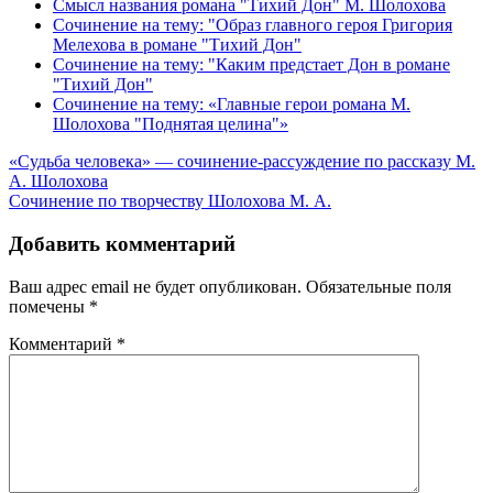
Смысл названия романа "Тихий Дон" М. Шолохова
Сочинение на тему: "Образ главного героя Григория
Мелехова в романе "Тихий Дон"
Сочинение на тему: "Каким предстает Дон в романе
"Тихий Дон"
Сочинение на тему: «Главные герои романа М.
Шолохова "Поднятая целина"»
Навигация
«Судьба человека» — сочинение-рассуждение по рассказу М.
А. Шолохова
по
Сочинение по творчеству Шолохова М. А.
записям
Добавить комментарий
Ваш адрес email не будет опубликован.
Обязательные поля
помечены
*
Комментарий
*