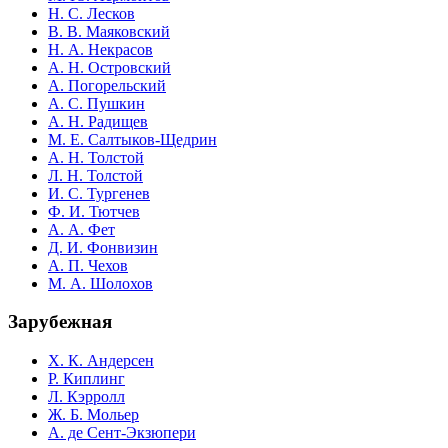
Н. С. Лесков
В. В. Маяковский
Н. А. Некрасов
А. Н. Островский
А. Погорельский
А. С. Пушкин
А. Н. Радищев
М. Е. Салтыков-Щедрин
А. Н. Толстой
Л. Н. Толстой
И. С. Тургенев
Ф. И. Тютчев
А. А. Фет
Д. И. Фонвизин
А. П. Чехов
М. А. Шолохов
Зарубежная
Х. К. Андерсен
Р. Киплинг
Л. Кэрролл
Ж. Б. Мольер
А. де Сент-Экзюпери