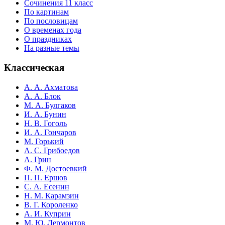
Сочинения 11 класс
По картинам
По пословицам
О временах года
О праздниках
На разные темы
Классическая
А. А. Ахматова
А. А. Блок
М. А. Булгаков
И. А. Бунин
Н. В. Гоголь
И. А. Гончаров
М. Горький
А. С. Грибоедов
А. Грин
Ф. М. Достоевкий
П. П. Ершов
С. А. Есенин
Н. М. Карамзин
В. Г. Короленко
А. И. Куприн
М. Ю. Лермонтов