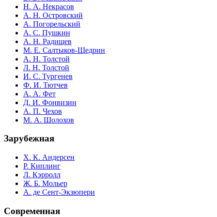
Н. А. Некрасов
А. Н. Островский
А. Погорельский
А. С. Пушкин
А. Н. Радищев
М. Е. Салтыков-Щедрин
А. Н. Толстой
Л. Н. Толстой
И. С. Тургенев
Ф. И. Тютчев
А. А. Фет
Д. И. Фонвизин
А. П. Чехов
М. А. Шолохов
Зарубежная
Х. К. Андерсен
Р. Киплинг
Л. Кэрролл
Ж. Б. Мольер
А. де Сент-Экзюпери
Современная