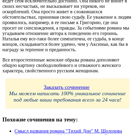
ведет себя исключительно достойно. Она никого не винит в
своих несчастьях, не высказывает ни упреков, ни
оскорблений. Она просто живет в сложившихся
обстоятельствах, принимая свою судьбу. Ее уважение к людям
проявилось, например, в ее письме к Григорию, где она
просит не снисхождения, а правды. За событиями романа мы
угадываем отношение автора к поведению его героинь.
Наталья ему все-таки более симпатична, ее судьба, в конце
концов, складывается более удачно, чем у Аксиньи, как бы в
награду за терпение и преданность.
Все второстепенные женские образы романа дополняют
общую картину свободолюбивого и отважного женского
характера, свойственного русским женщинам.
Заказать сочинение
Мы можем написать 100% уникальное сочинение
под любые ваши требования всего за 24 часа!
Похожие сочинения на тему:
Смысл названия романа "Тихий Дон" М. Шолохова