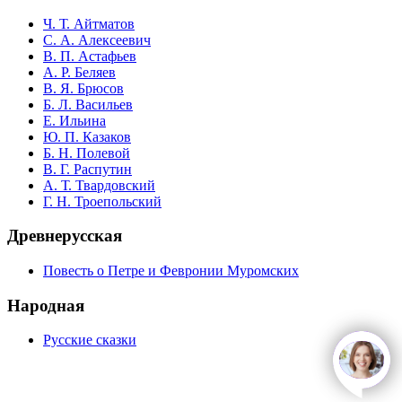
Ч. Т. Айтматов
С. А. Алексеевич
В. П. Астафьев
А. Р. Беляев
В. Я. Брюсов
Б. Л. Васильев
Е. Ильина
Ю. П. Казаков
Б. Н. Полевой
В. Г. Распутин
А. Т. Твардовский
Г. Н. Троепольский
Древнерусская
Повесть о Петре и Февронии Муромских
Народная
Русские сказки
open
c