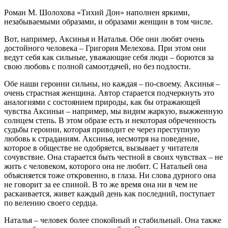
Роман М. Шолохова «Тихий Дон» наполнен яркими,
незабываемыми образами, и образами женщин в том числе.
Вот, например, Аксинья и Наталья. Обе они любят очень
достойного человека – Григория Мелехова. При этом они
ведут себя как сильные, уважающие себя люди – борются за
свою любовь с полной самоотдачей, но без подлости.
Обе наши героини сильны, но каждая – по-своему. Аксинья –
очень страстная женщина. Автор старается подчеркнуть это
аналогиями с состоянием природы, как бы отражающей
чувства Аксиньи – например, мы видим жаркую, выжженную
солнцем степь. В этом образе есть и некоторая обреченность
судьбы героини, которая приводит ее через преступную
любовь к страданиям. Аксинья, несмотря на поведение,
которое в обществе не одобряется, вызывает у читателя
сочувствие. Она старается быть честной в своих чувствах – не
жить с человеком, которого она не любит. С Натальей она
объясняется тоже откровенно, в глаза. Ни слова дурного она
не говорит за ее спиной. В то же время она ни в чем не
раскаивается, живет каждый день как последний, поступает
по велению своего сердца.
Наталья – человек более спокойный и стабильный. Она также