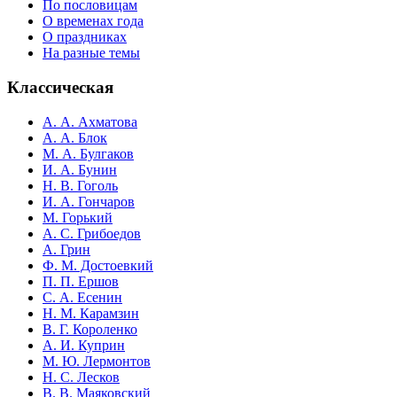
По пословицам
О временах года
О праздниках
На разные темы
Классическая
А. А. Ахматова
А. А. Блок
М. А. Булгаков
И. А. Бунин
Н. В. Гоголь
И. А. Гончаров
М. Горький
А. С. Грибоедов
А. Грин
Ф. М. Достоевкий
П. П. Ершов
С. А. Есенин
Н. М. Карамзин
В. Г. Короленко
А. И. Куприн
М. Ю. Лермонтов
Н. С. Лесков
В. В. Маяковский