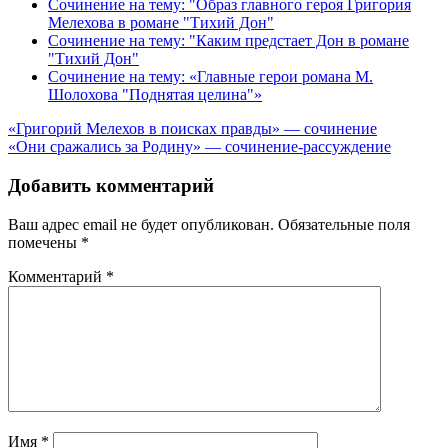
Сочинение на тему: "Образ главного героя Григория
Мелехова в романе "Тихий Дон"
Сочинение на тему: "Каким предстает Дон в романе
"Тихий Дон"
Сочинение на тему: «Главные герои романа М.
Шолохова "Поднятая целина"»
Навигация
«Григорий Мелехов в поисках правды» — сочинение
«Они сражались за Родину» — сочинение-рассуждение
по
записям
Добавить комментарий
Ваш адрес email не будет опубликован.
Обязательные поля
помечены
*
Комментарий
*
Имя
*