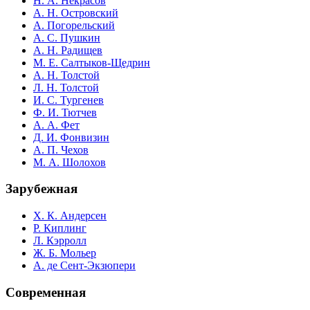
Н. А. Некрасов
А. Н. Островский
А. Погорельский
А. С. Пушкин
А. Н. Радищев
М. Е. Салтыков-Щедрин
А. Н. Толстой
Л. Н. Толстой
И. С. Тургенев
Ф. И. Тютчев
А. А. Фет
Д. И. Фонвизин
А. П. Чехов
М. А. Шолохов
Зарубежная
Х. К. Андерсен
Р. Киплинг
Л. Кэрролл
Ж. Б. Мольер
А. де Сент-Экзюпери
Современная