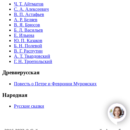
Ч. Т. Айтматов
С. А. Алексеевич
В. П. Астафьев
А. Р. Беляев
В. Я. Брюсов
Б. Л. Васильев
Е. Ильина
Ю. П. Казаков
Б. Н. Полевой
В. Г. Распутин
А. Т. Твардовский
Г. Н. Троепольский
Древнерусская
Повесть о Петре и Февронии Муромских
Народная
Русские сказки
open
c