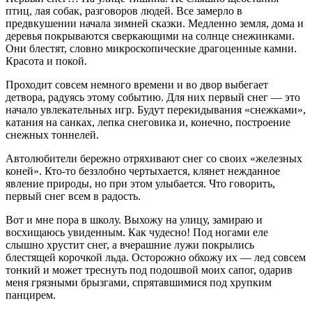
птиц, лая собак, разговоров людей. Все замерло в
предвкушении начала зимней сказки. Медленно земля, дома и
деревья покрываются сверкающими на солнце снежинками.
Они блестят, словно микроскопические драгоценные камни.
Красота и покой.
Проходит совсем немного времени и во двор выбегает
детвора, радуясь этому событию. Для них первый снег — это
начало увлекательных игр. Будут перекидывания «снежками»,
катания на санках, лепка снеговика и, конечно, построение
снежных тоннелей.
Автолюбители бережно отряхивают снег со своих «железных
коней». Кто-то беззлобно чертыхается, клянет нежданное
явление природы, но при этом улыбается. Что говорить,
первый снег всем в радость.
Вот и мне пора в школу. Выхожу на улицу, замираю и
восхищаюсь увиденным. Как чудесно! Под ногами еле
слышно хрустит снег, а вчерашние лужи покрылись
блестящей корочкой льда. Осторожно обхожу их — лед совсем
тонкий и может треснуть под подошвой моих сапог, одарив
меня грязными брызгами, спрятавшимися под хрупким
панцирем.