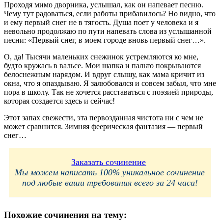
Проходя мимо дворника, услышал, как он напевает песню.
Чему тут радоваться, если работы прибавилось? Но видно, что
и ему первый снег не в тягость. Душа поет у человека и я
невольно продолжаю по пути напевать слова из услышанной
песни: «Первый снег, в моем городе вновь первый снег…».
О, да! Тысячи маленьких снежинок устремляются ко мне,
будто кружась в вальсе. Мои шапка и пальто покрываются
белоснежным нарядом. И вдруг слышу, как мама кричит из
окна, что я опаздываю. Я залюбовался и совсем забыл, что мне
пора в школу. Так не хочется расставаться с поэзией природы,
которая создается здесь и сейчас!
Этот запах свежести, эта первозданная чистота ни с чем не
может сравнится. Зимняя феерическая фантазия — первый
снег…
Заказать сочинение
Мы можем написать 100% уникальное сочинение
под любые ваши требования всего за 24 часа!
Похожие сочинения на тему: