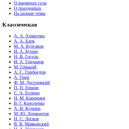
О временах года
О праздниках
На разные темы
Классическая
А. А. Ахматова
А. А. Блок
М. А. Булгаков
И. А. Бунин
Н. В. Гоголь
И. А. Гончаров
М. Горький
А. С. Грибоедов
А. Грин
Ф. М. Достоевкий
П. П. Ершов
С. А. Есенин
Н. М. Карамзин
В. Г. Короленко
А. И. Куприн
М. Ю. Лермонтов
Н. С. Лесков
В. В. Маяковский