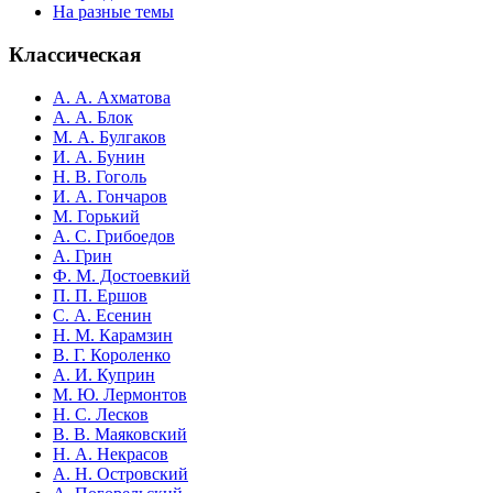
На разные темы
Классическая
А. А. Ахматова
А. А. Блок
М. А. Булгаков
И. А. Бунин
Н. В. Гоголь
И. А. Гончаров
М. Горький
А. С. Грибоедов
А. Грин
Ф. М. Достоевкий
П. П. Ершов
С. А. Есенин
Н. М. Карамзин
В. Г. Короленко
А. И. Куприн
М. Ю. Лермонтов
Н. С. Лесков
В. В. Маяковский
Н. А. Некрасов
А. Н. Островский