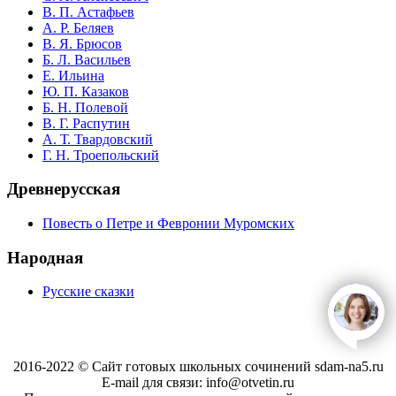
В. П. Астафьев
А. Р. Беляев
В. Я. Брюсов
Б. Л. Васильев
Е. Ильина
Ю. П. Казаков
Б. Н. Полевой
В. Г. Распутин
А. Т. Твардовский
Г. Н. Троепольский
Древнерусская
Повесть о Петре и Февронии Муромских
Народная
Русские сказки
open
c
2016-2022 © Сайт готовых школьных сочинений sdam-na5.ru
E-mail для связи: info@otvetin.ru