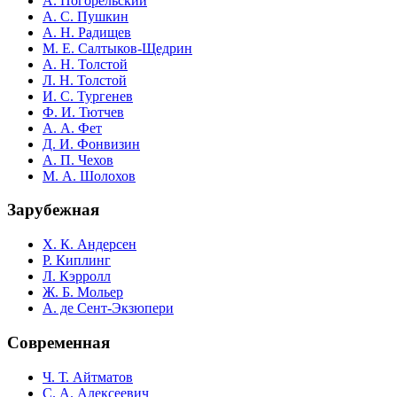
А. Погорельский
А. С. Пушкин
А. Н. Радищев
М. Е. Салтыков-Щедрин
А. Н. Толстой
Л. Н. Толстой
И. С. Тургенев
Ф. И. Тютчев
А. А. Фет
Д. И. Фонвизин
А. П. Чехов
М. А. Шолохов
Зарубежная
Х. К. Андерсен
Р. Киплинг
Л. Кэрролл
Ж. Б. Мольер
А. де Сент-Экзюпери
Современная
Ч. Т. Айтматов
С. А. Алексеевич