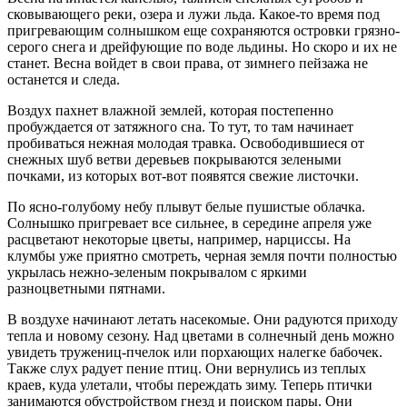
сковывающего реки, озера и лужи льда. Какое-то время под
пригревающим солнышком еще сохраняются островки грязно-
серого снега и дрейфующие по воде льдины. Но скоро и их не
станет. Весна войдет в свои права, от зимнего пейзажа не
останется и следа.
Воздух пахнет влажной землей, которая постепенно
пробуждается от затяжного сна. То тут, то там начинает
пробиваться нежная молодая травка. Освободившиеся от
снежных шуб ветви деревьев покрываются зелеными
почками, из которых вот-вот появятся свежие листочки.
По ясно-голубому небу плывут белые пушистые облачка.
Солнышко пригревает все сильнее, в середине апреля уже
расцветают некоторые цветы, например, нарциссы. На
клумбы уже приятно смотреть, черная земля почти полностью
укрылась нежно-зеленым покрывалом с яркими
разноцветными пятнами.
В воздухе начинают летать насекомые. Они радуются приходу
тепла и новому сезону. Над цветами в солнечный день можно
увидеть тружениц-пчелок или порхающих налегке бабочек.
Также слух радует пение птиц. Они вернулись из теплых
краев, куда улетали, чтобы переждать зиму. Теперь птички
занимаются обустройством гнезд и поиском пары. Они