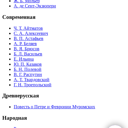
Ж. Б. Мольер
А. де Сент-Экзюпери
Современная
Ч. Т. Айтматов
С. А. Алексеевич
В. П. Астафьев
А. Р. Беляев
В. Я. Брюсов
Б. Л. Васильев
Е. Ильина
Ю. П. Казаков
Б. Н. Полевой
В. Г. Распутин
А. Т. Твардовский
Г. Н. Троепольский
Древнерусская
Повесть о Петре и Февронии Муромских
Народная