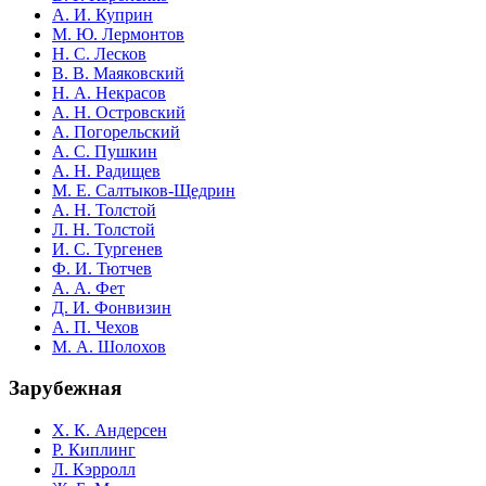
А. И. Куприн
М. Ю. Лермонтов
Н. С. Лесков
В. В. Маяковский
Н. А. Некрасов
А. Н. Островский
А. Погорельский
А. С. Пушкин
А. Н. Радищев
М. Е. Салтыков-Щедрин
А. Н. Толстой
Л. Н. Толстой
И. С. Тургенев
Ф. И. Тютчев
А. А. Фет
Д. И. Фонвизин
А. П. Чехов
М. А. Шолохов
Зарубежная
Х. К. Андерсен
Р. Киплинг
Л. Кэрролл