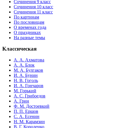
Сочинения 9 класс
Сочинения 10 класс
Сочинения 11 класс
По картинам
По пословицам
О временах года
О праздниках
На разные темы
Классическая
А. А. Ахматова
А. А. Блок
М. А. Булгаков
И. А. Бунин
Н. В. Гоголь
И. А. Гончаров
М. Горький
А. С. Грибоедов
А. Грин
Ф. М. Достоевкий
П. П. Ершов
С. А. Есенин
Н. М. Карамзин
В. Г. Короленко