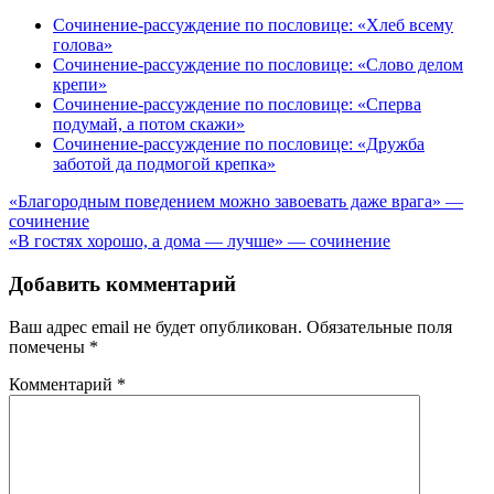
Сочинение-рассуждение по пословице: «Хлеб всему
голова»
Сочинение-рассуждение по пословице: «Слово делом
крепи»
Сочинение-рассуждение по пословице: «Сперва
подумай, а потом скажи»
Сочинение-рассуждение по пословице: «Дружба
заботой да подмогой крепка»
Навигация
«Благородным поведением можно завоевать даже врага» —
сочинение
по
«В гостях хорошо, а дома — лучше» — сочинение
записям
Добавить комментарий
Ваш адрес email не будет опубликован.
Обязательные поля
помечены
*
Комментарий
*