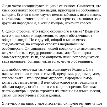
Люди часто ассоциируют нацию с ее языком. Считается, что
язык составляет богатство нации, присущий ей особенный
колорит. Его ни в коем случае нельзя забывать, иначе нация,
как таковая, начнет постепенно растворяться, смешиваться с
другими народами и, в конце концов, исчезнет совсем.
С одной стороны, что такого особенного в языке? Ведь это
всего лишь слова и выражения, которые обеспечивают
общение людей. Но с другой, общий язык является
фундаментом, на котором строятся национальные
особенности. Он связывает людей воедино и символизирует
все, что близко сердцу, родное и знакомое. Если народ
забывает родной язык, его общность начинает разрушаться,
ведь пропадает большая часть того, что его объединяет.
Для любого человека язык символизирует Родину. Он в
нашем сознании связан с семьей, предками, родным домом,
теплом очага. Это народная мудрость, народный юмор,
культура, темперамент. В нем сфокусированы традиции и
обычаи народа, особенности его мировоззрения. Большая
часть культуры народа строится изначально на языке: песни,
стихи, литературные произведения…
Я изучаю наш язык с удовольствием, он помогает мне лучше