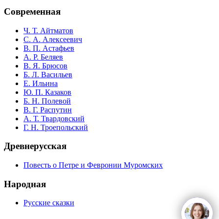
Современная
Ч. Т. Айтматов
С. А. Алексеевич
В. П. Астафьев
А. Р. Беляев
В. Я. Брюсов
Б. Л. Васильев
Е. Ильина
Ю. П. Казаков
Б. Н. Полевой
В. Г. Распутин
А. Т. Твардовский
Г. Н. Троепольский
Древнерусская
Повесть о Петре и Февронии Муромских
Народная
Русские сказки
open
c