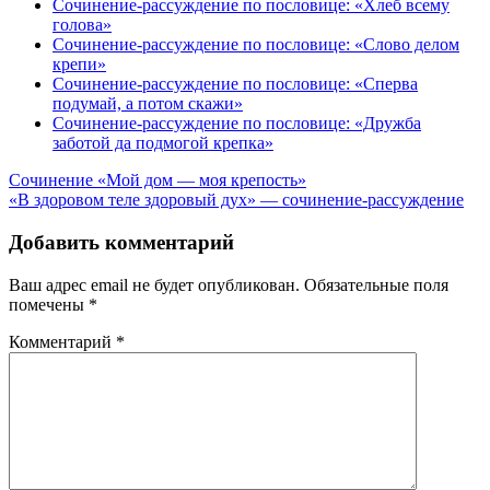
Сочинение-рассуждение по пословице: «Хлеб всему
голова»
Сочинение-рассуждение по пословице: «Слово делом
крепи»
Сочинение-рассуждение по пословице: «Сперва
подумай, а потом скажи»
Сочинение-рассуждение по пословице: «Дружба
заботой да подмогой крепка»
Навигация
Сочинение «Мой дом — моя крепость»
«В здоровом теле здоровый дух» — сочинение-рассуждение
по
записям
Добавить комментарий
Ваш адрес email не будет опубликован.
Обязательные поля
помечены
*
Комментарий
*