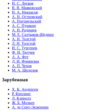
Н. С. Лесков
В. В. Маяковский
Н. А. Некрасов
А. Н. Островский
А. Погорельский
А. С. Пушкин
А. Н. Радищев
М. Е. Салтыков-Щедрин
А. Н. Толстой
Л. Н. Толстой
И. С. Тургенев
Ф. И. Тютчев
А. А. Фет
Д. И. Фонвизин
А. П. Чехов
М. А. Шолохов
Зарубежная
Х. К. Андерсен
Р. Киплинг
Л. Кэрролл
Ж. Б. Мольер
А. де Сент-Экзюпери