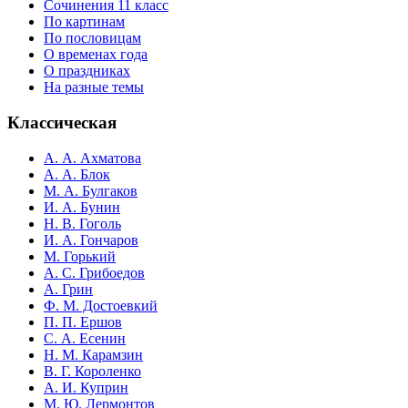
Сочинения 11 класс
По картинам
По пословицам
О временах года
О праздниках
На разные темы
Классическая
А. А. Ахматова
А. А. Блок
М. А. Булгаков
И. А. Бунин
Н. В. Гоголь
И. А. Гончаров
М. Горький
А. С. Грибоедов
А. Грин
Ф. М. Достоевкий
П. П. Ершов
С. А. Есенин
Н. М. Карамзин
В. Г. Короленко
А. И. Куприн
М. Ю. Лермонтов