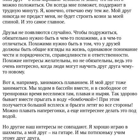
можно положиться. Он всегда мне поможет, поддержит в
трудную минуту. Я, конечно, отвечаю ему тем же. Мой друг
никогда не предаст меня, не будет строить козни за моей
спиной. И это самое главное.
Друзья не появляются случайно. Чтобы подружиться,
обязательно нужно быть в чем-то похожими, а в чем-то
отличаться. Похожими нужно быть в том, что у друзей
должны быть общие взгляды на жизнь, одинаковое понимание
чести и порядочности, справедливости и ответственности.
Похожие интересы желательны, но не обязательны, ведь это
очень интересно, когда люди могут научить друг друга чему-
то новому.
Вот я, например, занимаюсь плаванием. И мой друг тоже
занимается. Мы ходим в бассейн вместе, и в свободное от
тренировки время веселимся там, плавая и ныряя. Так здорово
бывает вместе прыгать в воду «бомбочкой»! При этом
получается большой всплеск и брызги летят во все стороны!
Можно плавать наперегонки, а еще интереснее делать это под
водой.
Но другие наш интересы не совпадают. Я хорошо играю в
шахматы, а мой друг – на гитаре. И мы потихоньку учим
этому друг друга.