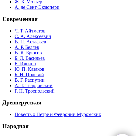
Ж. Б. Мольер
А. де Сент-Экзюпери
Современная
Ч. Т. Айтматов
С. А. Алексеевич
В. П. Астафьев
А. Р. Беляев
В. Я. Брюсов
Б. Л. Васильев
Е. Ильина
Ю. П. Казаков
Б. Н. Полевой
В. Г. Распутин
А. Т. Твардовский
Г. Н. Троепольский
Древнерусская
Повесть о Петре и Февронии Муромских
Народная