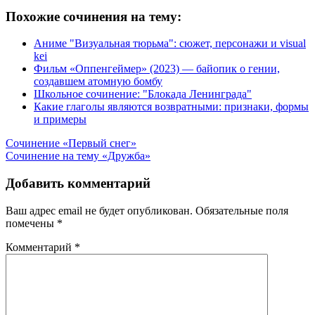
Похожие сочинения на тему:
Аниме "Визуальная тюрьма": сюжет, персонажи и visual
kei
Фильм «Оппенгеймер» (2023) — байопик о гении,
создавшем атомную бомбу
Школьное сочинение: "Блокада Ленинграда"
Какие глаголы являются возвратными: признаки, формы
и примеры
Навигация
Сочинение «Первый снег»
Сочинение на тему «Дружба»
по
записям
Добавить комментарий
Ваш адрес email не будет опубликован.
Обязательные поля
помечены
*
Комментарий
*