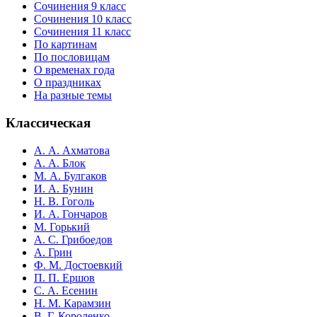
Сочинения 9 класс
Сочинения 10 класс
Сочинения 11 класс
По картинам
По пословицам
О временах года
О праздниках
На разные темы
Классическая
А. А. Ахматова
А. А. Блок
М. А. Булгаков
И. А. Бунин
Н. В. Гоголь
И. А. Гончаров
М. Горький
А. С. Грибоедов
А. Грин
Ф. М. Достоевкий
П. П. Ершов
С. А. Есенин
Н. М. Карамзин
В. Г. Короленко