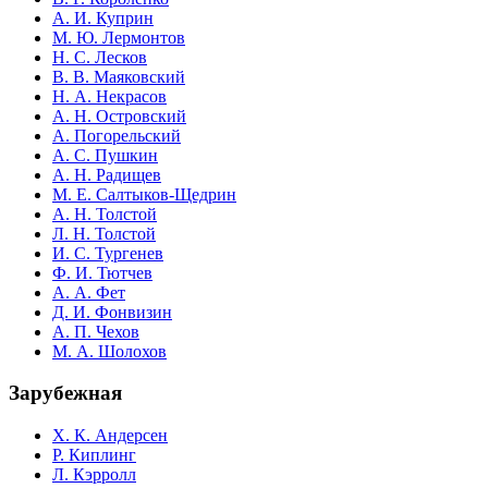
А. И. Куприн
М. Ю. Лермонтов
Н. С. Лесков
В. В. Маяковский
Н. А. Некрасов
А. Н. Островский
А. Погорельский
А. С. Пушкин
А. Н. Радищев
М. Е. Салтыков-Щедрин
А. Н. Толстой
Л. Н. Толстой
И. С. Тургенев
Ф. И. Тютчев
А. А. Фет
Д. И. Фонвизин
А. П. Чехов
М. А. Шолохов
Зарубежная
Х. К. Андерсен
Р. Киплинг
Л. Кэрролл