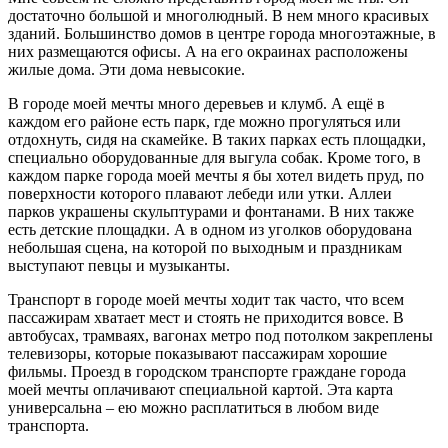
достаточно большой и многолюдный. В нем много красивых
зданий. Большинство домов в центре города многоэтажные, в
них размещаются офисы. А на его окраинах расположены
жилые дома. Эти дома невысокие.
В городе моей мечты много деревьев и клумб. А ещё в
каждом его районе есть парк, где можно прогуляться или
отдохнуть, сидя на скамейке. В таких парках есть площадки,
специально оборудованные для выгула собак. Кроме того, в
каждом парке города моей мечты я бы хотел видеть пруд, по
поверхности которого плавают лебеди или утки. Аллеи
парков украшены скульптурами и фонтанами. В них также
есть детские площадки. А в одном из уголков оборудована
небольшая сцена, на которой по выходным и праздникам
выступают певцы и музыканты.
Транспорт в городе моей мечты ходит так часто, что всем
пассажирам хватает мест и стоять не приходится вовсе. В
автобусах, трамваях, вагонах метро под потолком закреплены
телевизоры, которые показывают пассажирам хорошие
фильмы. Проезд в городском транспорте граждане города
моей мечты оплачивают специальной картой. Эта карта
универсальна – ею можно расплатиться в любом виде
транспорта.