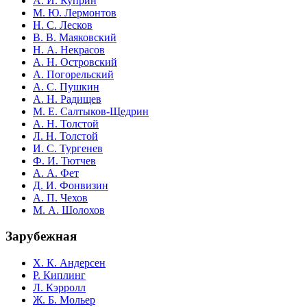
А. И. Куприн
М. Ю. Лермонтов
Н. С. Лесков
В. В. Маяковский
Н. А. Некрасов
А. Н. Островский
А. Погорельский
А. С. Пушкин
А. Н. Радищев
М. Е. Салтыков-Щедрин
А. Н. Толстой
Л. Н. Толстой
И. С. Тургенев
Ф. И. Тютчев
А. А. Фет
Д. И. Фонвизин
А. П. Чехов
М. А. Шолохов
Зарубежная
Х. К. Андерсен
Р. Киплинг
Л. Кэрролл
Ж. Б. Мольер