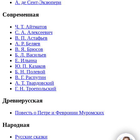
А. де Сент-Экзюпери
Современная
Ч. Т. Айтматов
С. А. Алексеевич
В. П. Астафьев
А. Р. Беляев
В. Я. Брюсов
Б. Л. Васильев
Е. Ильина
Ю. П. Казаков
Б. Н. Полевой
В. Г. Распутин
А. Т. Твардовский
Г. Н. Троепольский
Древнерусская
Повесть о Петре и Февронии Муромских
Народная
Русские сказки