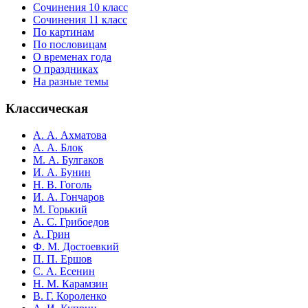
Сочинения 10 класс
Сочинения 11 класс
По картинам
По пословицам
О временах года
О праздниках
На разные темы
Классическая
А. А. Ахматова
А. А. Блок
М. А. Булгаков
И. А. Бунин
Н. В. Гоголь
И. А. Гончаров
М. Горький
А. С. Грибоедов
А. Грин
Ф. М. Достоевкий
П. П. Ершов
С. А. Есенин
Н. М. Карамзин
В. Г. Короленко