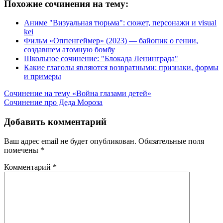
Похожие сочинения на тему:
Аниме "Визуальная тюрьма": сюжет, персонажи и visual
kei
Фильм «Оппенгеймер» (2023) — байопик о гении,
создавшем атомную бомбу
Школьное сочинение: "Блокада Ленинграда"
Какие глаголы являются возвратными: признаки, формы
и примеры
Навигация
Сочинение на тему «Война глазами детей»
Сочинение про Деда Мороза
по
записям
Добавить комментарий
Ваш адрес email не будет опубликован.
Обязательные поля
помечены
*
Комментарий
*