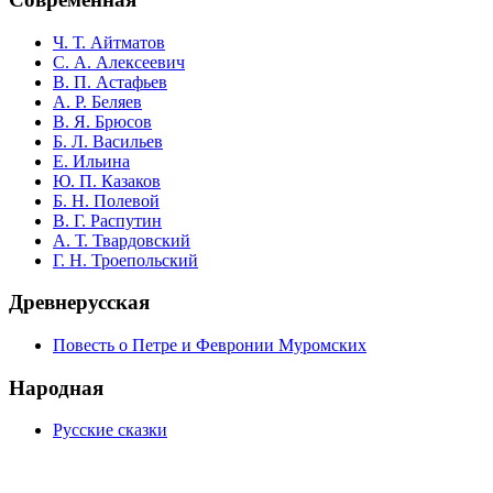
Ч. Т. Айтматов
С. А. Алексеевич
В. П. Астафьев
А. Р. Беляев
В. Я. Брюсов
Б. Л. Васильев
Е. Ильина
Ю. П. Казаков
Б. Н. Полевой
В. Г. Распутин
А. Т. Твардовский
Г. Н. Троепольский
Древнерусская
Повесть о Петре и Февронии Муромских
Народная
Русские сказки