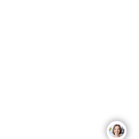
open
chat