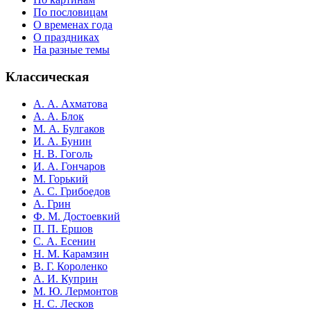
По пословицам
О временах года
О праздниках
На разные темы
Классическая
А. А. Ахматова
А. А. Блок
М. А. Булгаков
И. А. Бунин
Н. В. Гоголь
И. А. Гончаров
М. Горький
А. С. Грибоедов
А. Грин
Ф. М. Достоевкий
П. П. Ершов
С. А. Есенин
Н. М. Карамзин
В. Г. Короленко
А. И. Куприн
М. Ю. Лермонтов
Н. С. Лесков