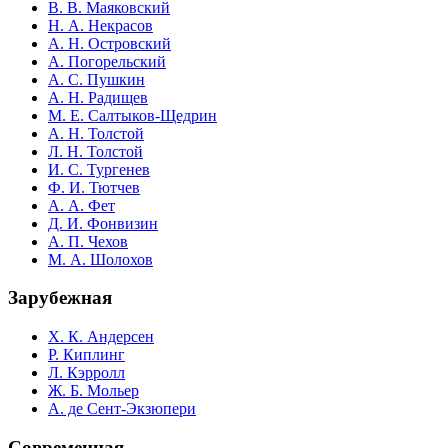
В. В. Маяковский
Н. А. Некрасов
А. Н. Островский
А. Погорельский
А. С. Пушкин
А. Н. Радищев
М. Е. Салтыков-Щедрин
А. Н. Толстой
Л. Н. Толстой
И. С. Тургенев
Ф. И. Тютчев
А. А. Фет
Д. И. Фонвизин
А. П. Чехов
М. А. Шолохов
Зарубежная
Х. К. Андерсен
Р. Киплинг
Л. Кэрролл
Ж. Б. Мольер
А. де Сент-Экзюпери
Современная