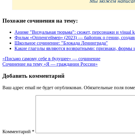
Мы можем написать
Похожие сочинения на тему:
Аниме "Визуальная тюрьма": сюжет, персонажи и visual k
Фильм «Оппенгеймер» (2023) — байопик о гении, созда
Школьное сочинение: "Блокада Ленинграда"
Какие глаголы являются возвратными: признаки, формы
Навигация
«Письмо самому себе в будущее» — сочинение
Сочинение на тему «Я — гражданин России»
по
записям
Добавить комментарий
Ваш адрес email не будет опубликован.
Обязательные поля пом
Комментарий
*