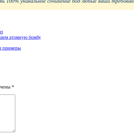
 100% уникальное сочинение под любые ваши требования
ei
вшем атомную бомбу
 и примеры
ечены
*