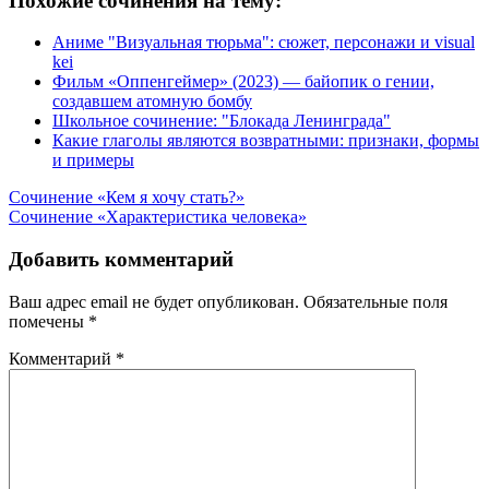
Похожие сочинения на тему:
Аниме "Визуальная тюрьма": сюжет, персонажи и visual
kei
Фильм «Оппенгеймер» (2023) — байопик о гении,
создавшем атомную бомбу
Школьное сочинение: "Блокада Ленинграда"
Какие глаголы являются возвратными: признаки, формы
и примеры
Навигация
Сочинение «Кем я хочу стать?»
Сочинение «Характеристика человека»
по
записям
Добавить комментарий
Ваш адрес email не будет опубликован.
Обязательные поля
помечены
*
Комментарий
*