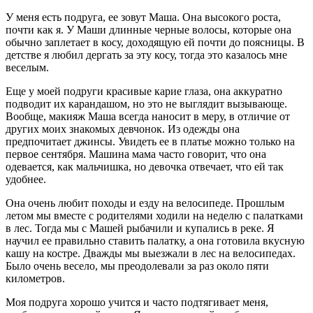
У меня есть подруга, ее зовут Маша. Она высокого роста,
почти как я. У Маши длинные черные волосы, которые она
обычно заплетает в косу, доходящую ей почти до поясницы. В
детстве я любил дергать за эту косу, тогда это казалось мне
веселым.
Еще у моей подруги красивые карие глаза, она аккуратно
подводит их карандашом, но это не выглядит вызывающе.
Вообще, макияж Маша всегда наносит в меру, в отличие от
других моих знакомых девчонок. Из одежды она
предпочитает джинсы. Увидеть ее в платье можно только на
первое сентября. Машина мама часто говорит, что она
одевается, как мальчишка, но девочка отвечает, что ей так
удобнее.
Она очень любит походы и езду на велосипеде. Прошлым
летом мы вместе с родителями ходили на неделю с палатками
в лес. Тогда мы с Машей рыбачили и купались в реке. Я
научил ее правильно ставить палатку, а она готовила вкусную
кашу на костре. Дважды мы выезжали в лес на велосипедах.
Было очень весело, мы преодолевали за раз около пяти
километров.
Моя подруга хорошо учится и часто подтягивает меня,