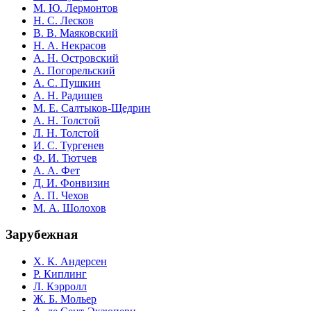
М. Ю. Лермонтов
Н. С. Лесков
В. В. Маяковский
Н. А. Некрасов
А. Н. Островский
А. Погорельский
А. С. Пушкин
А. Н. Радищев
М. Е. Салтыков-Щедрин
А. Н. Толстой
Л. Н. Толстой
И. С. Тургенев
Ф. И. Тютчев
А. А. Фет
Д. И. Фонвизин
А. П. Чехов
М. А. Шолохов
Зарубежная
Х. К. Андерсен
Р. Киплинг
Л. Кэрролл
Ж. Б. Мольер