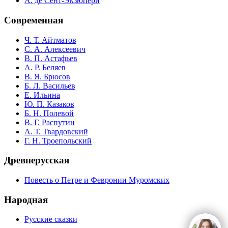
А. де Сент-Экзюпери
Современная
Ч. Т. Айтматов
С. А. Алексеевич
В. П. Астафьев
А. Р. Беляев
В. Я. Брюсов
Б. Л. Васильев
Е. Ильина
Ю. П. Казаков
Б. Н. Полевой
В. Г. Распутин
А. Т. Твардовский
Г. Н. Троепольский
Древнерусская
Повесть о Петре и Февронии Муромских
Народная
Русские сказки