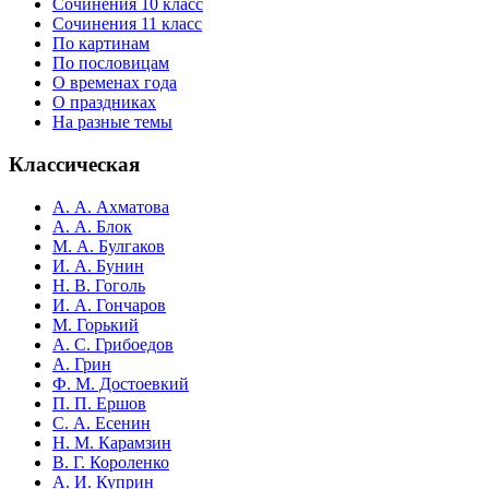
Сочинения 10 класс
Сочинения 11 класс
По картинам
По пословицам
О временах года
О праздниках
На разные темы
Классическая
А. А. Ахматова
А. А. Блок
М. А. Булгаков
И. А. Бунин
Н. В. Гоголь
И. А. Гончаров
М. Горький
А. С. Грибоедов
А. Грин
Ф. М. Достоевкий
П. П. Ершов
С. А. Есенин
Н. М. Карамзин
В. Г. Короленко
А. И. Куприн