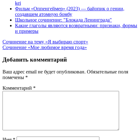
kei
Фильм «Оппенгеймер» (2023) — байопик о гении,
создавшем атомную бомбу
Школьное сочинение: "Блокада Ленинграда"
Какие глаголы являются возвратными: признаки, формы
и примеры
Навигация
Сочинение на тему «Я выбираю спорт»
Сочинение «Мое любимое время года»
по
записям
Добавить комментарий
Ваш адрес email не будет опубликован.
Обязательные поля
помечены
*
Комментарий
*
Имя
*