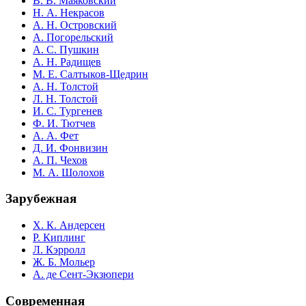
В. В. Маяковский
Н. А. Некрасов
А. Н. Островский
А. Погорельский
А. С. Пушкин
А. Н. Радищев
М. Е. Салтыков-Щедрин
А. Н. Толстой
Л. Н. Толстой
И. С. Тургенев
Ф. И. Тютчев
А. А. Фет
Д. И. Фонвизин
А. П. Чехов
М. А. Шолохов
Зарубежная
Х. К. Андерсен
Р. Киплинг
Л. Кэрролл
Ж. Б. Мольер
А. де Сент-Экзюпери
Современная