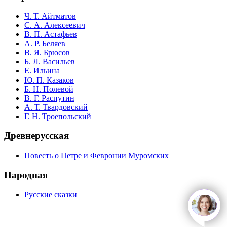
Ч. Т. Айтматов
С. А. Алексеевич
В. П. Астафьев
А. Р. Беляев
В. Я. Брюсов
Б. Л. Васильев
Е. Ильина
Ю. П. Казаков
Б. Н. Полевой
В. Г. Распутин
А. Т. Твардовский
Г. Н. Троепольский
Древнерусская
Повесть о Петре и Февронии Муромских
Народная
Русские сказки
open
c