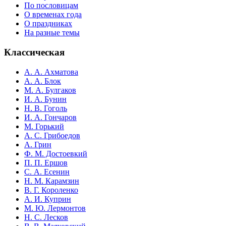
По пословицам
О временах года
О праздниках
На разные темы
Классическая
А. А. Ахматова
А. А. Блок
М. А. Булгаков
И. А. Бунин
Н. В. Гоголь
И. А. Гончаров
М. Горький
А. С. Грибоедов
А. Грин
Ф. М. Достоевкий
П. П. Ершов
С. А. Есенин
Н. М. Карамзин
В. Г. Короленко
А. И. Куприн
М. Ю. Лермонтов
Н. С. Лесков