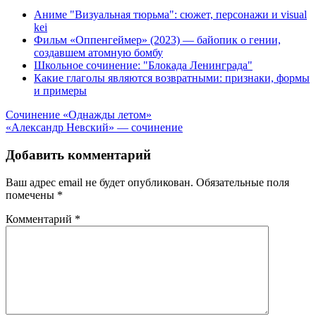
Аниме "Визуальная тюрьма": сюжет, персонажи и visual
kei
Фильм «Оппенгеймер» (2023) — байопик о гении,
создавшем атомную бомбу
Школьное сочинение: "Блокада Ленинграда"
Какие глаголы являются возвратными: признаки, формы
и примеры
Навигация
Сочинение «Однажды летом»
«Александр Невский» — сочинение
по
записям
Добавить комментарий
Ваш адрес email не будет опубликован.
Обязательные поля
помечены
*
Комментарий
*