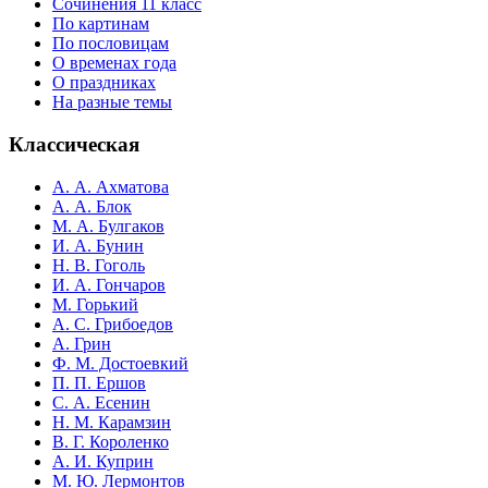
Сочинения 11 класс
По картинам
По пословицам
О временах года
О праздниках
На разные темы
Классическая
А. А. Ахматова
А. А. Блок
М. А. Булгаков
И. А. Бунин
Н. В. Гоголь
И. А. Гончаров
М. Горький
А. С. Грибоедов
А. Грин
Ф. М. Достоевкий
П. П. Ершов
С. А. Есенин
Н. М. Карамзин
В. Г. Короленко
А. И. Куприн
М. Ю. Лермонтов