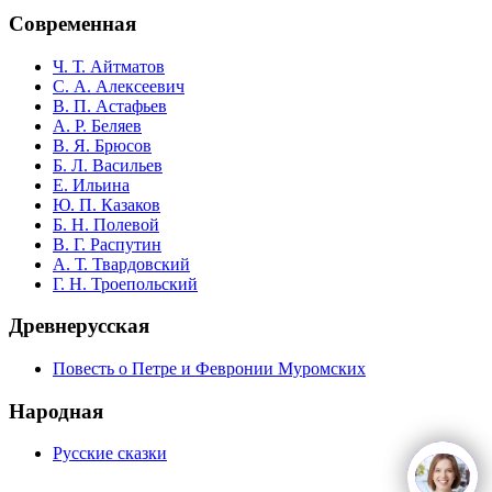
Современная
Ч. Т. Айтматов
С. А. Алексеевич
В. П. Астафьев
А. Р. Беляев
В. Я. Брюсов
Б. Л. Васильев
Е. Ильина
Ю. П. Казаков
Б. Н. Полевой
В. Г. Распутин
А. Т. Твардовский
Г. Н. Троепольский
Древнерусская
Повесть о Петре и Февронии Муромских
Народная
Русские сказки
open
c