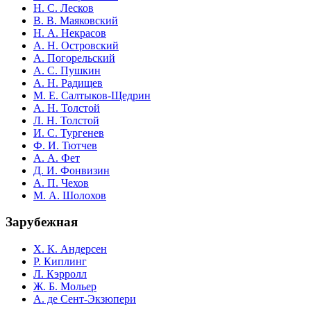
Н. С. Лесков
В. В. Маяковский
Н. А. Некрасов
А. Н. Островский
А. Погорельский
А. С. Пушкин
А. Н. Радищев
М. Е. Салтыков-Щедрин
А. Н. Толстой
Л. Н. Толстой
И. С. Тургенев
Ф. И. Тютчев
А. А. Фет
Д. И. Фонвизин
А. П. Чехов
М. А. Шолохов
Зарубежная
Х. К. Андерсен
Р. Киплинг
Л. Кэрролл
Ж. Б. Мольер
А. де Сент-Экзюпери