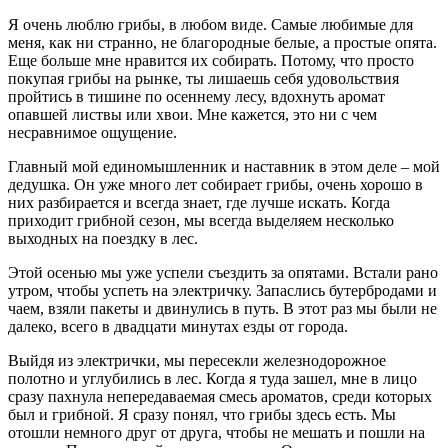
Я очень люблю грибы, в любом виде. Самые любимые для
меня, как ни странно, не благородные белые, а простые опята.
Еще больше мне нравится их собирать. Потому, что просто
покупая грибы на рынке, ты лишаешь себя удовольствия
пройтись в тишине по осеннему лесу, вдохнуть аромат
опавшей листвы или хвои. Мне кажется, это ни с чем
несравнимое ощущение.
Главный мой единомышленник и наставник в этом деле – мой
дедушка. Он уже много лет собирает грибы, очень хорошо в
них разбирается и всегда знает, где лучше искать. Когда
приходит грибной сезон, мы всегда выделяем несколько
выходных на поездку в лес.
Этой осенью мы уже успели съездить за опятами. Встали рано
утром, чтобы успеть на электричку. Запаслись бутербродами и
чаем, взяли пакеты и двинулись в путь. В этот раз мы были не
далеко, всего в двадцати минутах езды от города.
Выйдя из электрички, мы пересекли железнодорожное
полотно и углубились в лес. Когда я туда зашел, мне в лицо
сразу пахнула непередаваемая смесь ароматов, среди которых
был и грибной. Я сразу понял, что грибы здесь есть. Мы
отошли немного друг от друга, чтобы не мешать и пошли на