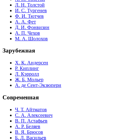
Л. Н. Толстой
И. С. Тургенев
Ф. И. Тютчев
А. А. Фет
Д. И. Фонвизин
А. П. Чехов
М. А. Шолохов
Зарубежная
Х. К. Андерсен
Р. Киплинг
Л. Кэрролл
Ж. Б. Мольер
А. де Сент-Экзюпери
Современная
Ч. Т. Айтматов
С. А. Алексеевич
В. П. Астафьев
А. Р. Беляев
В. Я. Брюсов
Б. Л. Васильев