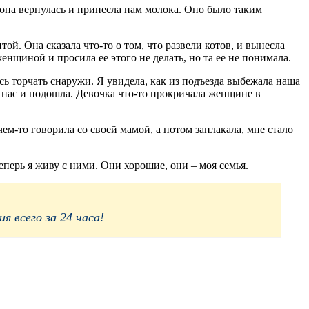
она вернулась и принесла нам молока. Оно было таким
й. Она сказала что-то о том, что развели котов, и вынесла
енщиной и просила ее этого не делать, но та ее не понимала.
сь торчать снаружи. Я увидела, как из подъезда выбежала наша
а нас и подошла. Девочка что-то прокричала женщине в
чем-то говорила со своей мамой, а потом заплакала, мне стало
теперь я живу с ними. Они хорошие, они – моя семья.
 всего за 24 часа!