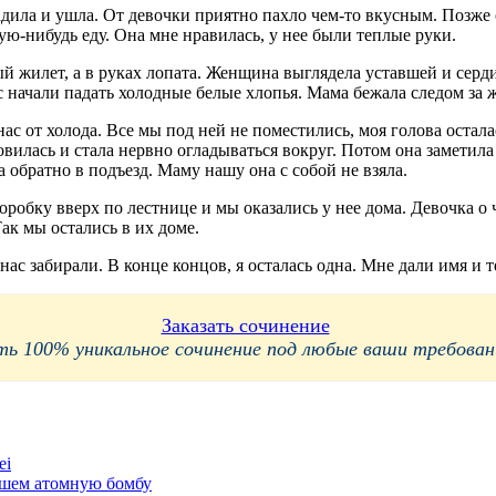
адила и ушла. От девочки приятно пахло чем-то вкусным. Позже 
ую-нибудь еду. Она мне нравилась, у нее были теплые руки.
 жилет, а в руках лопата. Женщина выглядела уставшей и сердито
с начали падать холодные белые хлопья. Мама бежала следом за ж
с от холода. Все мы под ней не поместились, моя голова остала
овилась и стала нервно огладываться вокруг. Потом она заметил
а обратно в подъезд. Маму нашу она с собой не взяла.
коробку вверх по лестнице и мы оказались у нее дома. Девочка о 
Так мы остались в их доме.
 нас забирали. В конце концов, я осталась одна. Мне дали имя и 
Заказать сочинение
 100% уникальное сочинение под любые ваши требования
ei
вшем атомную бомбу