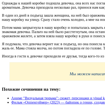
Однажды к нашей коробке подошла девочка, она всех нас погл
ароматным. Девочка приходила несколько раз, принося нам как
В один из дней в подъезд зашла женщина, на ней был оранжевый
нашу коробку на улицу. Сразу стало очень холодно, а мне на но
Потом мама запрыгнула в нашу коробку и попыталась закрыть на
знакомая девочка. Пальто на ней было расстегнутым, она остан
оранжевом жилете, а затем взяла нашу коробку в руки и понесл
Я подумала, что девочка вернет нас в подъезд, но она понесла 
жаль ее. Мама стояла молча, но потом погладила ее по голове. 
Иногда в гости к девочке приходили ее друзья, тогда кого-то из
Мы можем написать
Похожие сочинения на тему:
Аниме "Визуальная тюрьма": сюжет, персонажи и visual k
Фильм «Оппенгеймер» (2023) — байопик о гении, созда