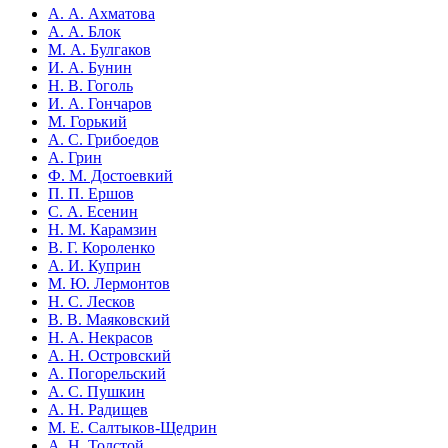
А. А. Ахматова
А. А. Блок
М. А. Булгаков
И. А. Бунин
Н. В. Гоголь
И. А. Гончаров
М. Горький
А. С. Грибоедов
А. Грин
Ф. М. Достоевкий
П. П. Ершов
С. А. Есенин
Н. М. Карамзин
В. Г. Короленко
А. И. Куприн
М. Ю. Лермонтов
Н. С. Лесков
В. В. Маяковский
Н. А. Некрасов
А. Н. Островский
А. Погорельский
А. С. Пушкин
А. Н. Радищев
М. Е. Салтыков-Щедрин
А. Н. Толстой