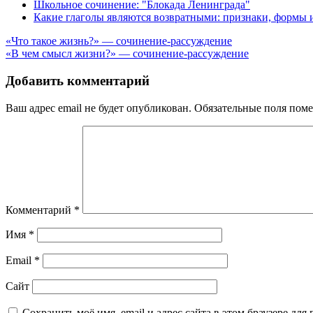
Школьное сочинение: "Блокада Ленинграда"
Какие глаголы являются возвратными: признаки, формы
Навигация
«Что такое жизнь?» — сочинение-рассуждение
«В чем смысл жизни?» — сочинение-рассуждение
по
записям
Добавить комментарий
Ваш адрес email не будет опубликован.
Обязательные поля пом
Комментарий
*
Имя
*
Email
*
Сайт
Сохранить моё имя, email и адрес сайта в этом браузере д