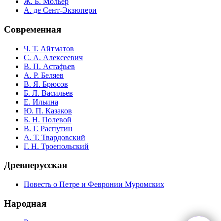
Ж. Б. Мольер
А. де Сент-Экзюпери
Современная
Ч. Т. Айтматов
С. А. Алексеевич
В. П. Астафьев
А. Р. Беляев
В. Я. Брюсов
Б. Л. Васильев
Е. Ильина
Ю. П. Казаков
Б. Н. Полевой
В. Г. Распутин
А. Т. Твардовский
Г. Н. Троепольский
Древнерусская
Повесть о Петре и Февронии Муромских
Народная