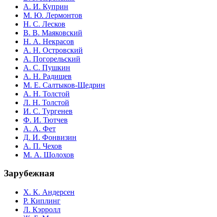
А. И. Куприн
М. Ю. Лермонтов
Н. С. Лесков
В. В. Маяковский
Н. А. Некрасов
А. Н. Островский
А. Погорельский
А. С. Пушкин
А. Н. Радищев
М. Е. Салтыков-Щедрин
А. Н. Толстой
Л. Н. Толстой
И. С. Тургенев
Ф. И. Тютчев
А. А. Фет
Д. И. Фонвизин
А. П. Чехов
М. А. Шолохов
Зарубежная
Х. К. Андерсен
Р. Киплинг
Л. Кэрролл