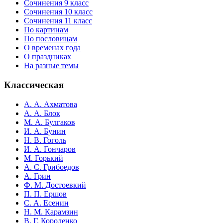
Сочинения 9 класс
Сочинения 10 класс
Сочинения 11 класс
По картинам
По пословицам
О временах года
О праздниках
На разные темы
Классическая
А. А. Ахматова
А. А. Блок
М. А. Булгаков
И. А. Бунин
Н. В. Гоголь
И. А. Гончаров
М. Горький
А. С. Грибоедов
А. Грин
Ф. М. Достоевкий
П. П. Ершов
С. А. Есенин
Н. М. Карамзин
В. Г. Короленко