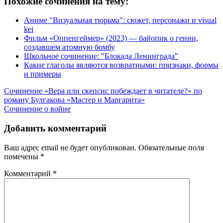
Похожие сочинения на тему:
Аниме "Визуальная тюрьма": сюжет, персонажи и visual
kei
Фильм «Оппенгеймер» (2023) — байопик о гении,
создавшем атомную бомбу
Школьное сочинение: "Блокада Ленинграда"
Какие глаголы являются возвратными: признаки, формы
и примеры
Навигация
Сочинение «Вера или скепсис побеждает в читателе?» по
роману Булгакова «Мастер и Маргарита»
по
Сочинение о войне
записям
Добавить комментарий
Ваш адрес email не будет опубликован.
Обязательные поля
помечены
*
Комментарий
*