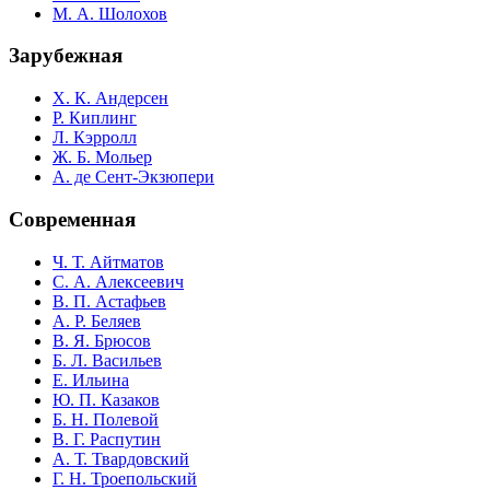
М. А. Шолохов
Зарубежная
Х. К. Андерсен
Р. Киплинг
Л. Кэрролл
Ж. Б. Мольер
А. де Сент-Экзюпери
Современная
Ч. Т. Айтматов
С. А. Алексеевич
В. П. Астафьев
А. Р. Беляев
В. Я. Брюсов
Б. Л. Васильев
Е. Ильина
Ю. П. Казаков
Б. Н. Полевой
В. Г. Распутин
А. Т. Твардовский
Г. Н. Троепольский