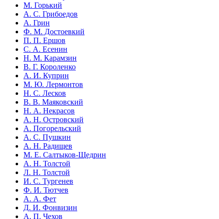
М. Горький
А. С. Грибоедов
А. Грин
Ф. М. Достоевкий
П. П. Ершов
С. А. Есенин
Н. М. Карамзин
В. Г. Короленко
А. И. Куприн
М. Ю. Лермонтов
Н. С. Лесков
В. В. Маяковский
Н. А. Некрасов
А. Н. Островский
А. Погорельский
А. С. Пушкин
А. Н. Радищев
М. Е. Салтыков-Щедрин
А. Н. Толстой
Л. Н. Толстой
И. С. Тургенев
Ф. И. Тютчев
А. А. Фет
Д. И. Фонвизин
А. П. Чехов