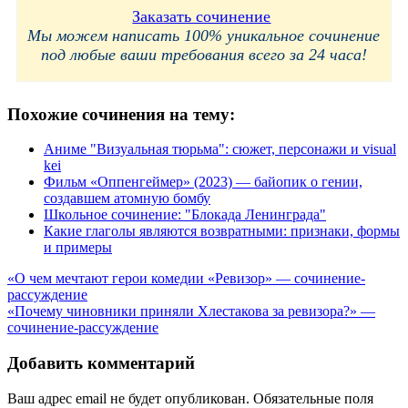
Заказать сочинение
Мы можем написать 100% уникальное сочинение
под любые ваши требования всего за 24 часа!
Похожие сочинения на тему:
Аниме "Визуальная тюрьма": сюжет, персонажи и visual
kei
Фильм «Оппенгеймер» (2023) — байопик о гении,
создавшем атомную бомбу
Школьное сочинение: "Блокада Ленинграда"
Какие глаголы являются возвратными: признаки, формы
и примеры
Навигация
«О чем мечтают герои комедии «Ревизор» — сочинение-
рассуждение
по
«Почему чиновники приняли Хлестакова за ревизора?» —
записям
сочинение-рассуждение
Добавить комментарий
Ваш адрес email не будет опубликован.
Обязательные поля