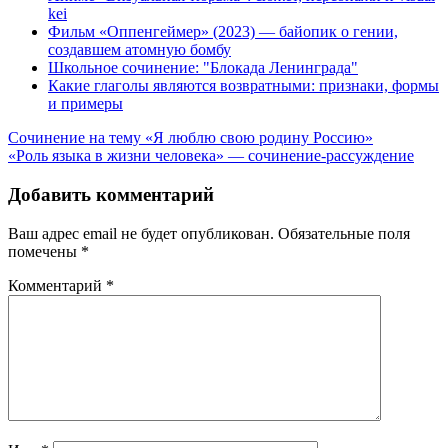
kei
Фильм «Оппенгеймер» (2023) — байопик о гении,
создавшем атомную бомбу
Школьное сочинение: "Блокада Ленинграда"
Какие глаголы являются возвратными: признаки, формы
и примеры
Навигация
Сочинение на тему «Я люблю свою родину Россию»
«Роль языка в жизни человека» — сочинение-рассуждение
по
записям
Добавить комментарий
Ваш адрес email не будет опубликован.
Обязательные поля
помечены
*
Комментарий
*