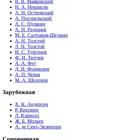
В. В. Маяковский
Н. А. Некрасов
А. Н. Островский
А. Погорельский
А. С. Пушкин
А. Н. Радищев
М. Е. Салтыков-Щедрин
А. Н. Толстой
Л. Н. Толстой
И. С. Тургенев
Ф. И. Тютчев
А. А. Фет
Д. И. Фонвизин
А. П. Чехов
М. А. Шолохов
Зарубежная
Х. К. Андерсен
Р. Киплинг
Л. Кэрролл
Ж. Б. Мольер
А. де Сент-Экзюпери
Современная