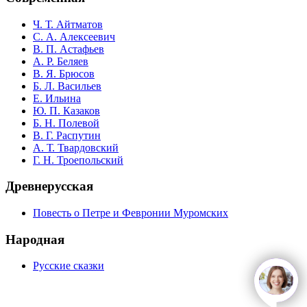
Ч. Т. Айтматов
С. А. Алексеевич
В. П. Астафьев
А. Р. Беляев
В. Я. Брюсов
Б. Л. Васильев
Е. Ильина
Ю. П. Казаков
Б. Н. Полевой
В. Г. Распутин
А. Т. Твардовский
Г. Н. Троепольский
Древнерусская
Повесть о Петре и Февронии Муромских
Народная
Русские сказки
open
c