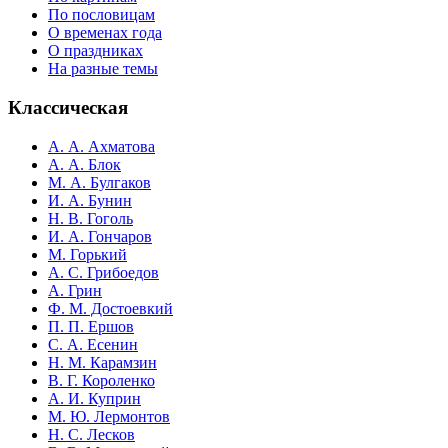
По пословицам
О временах года
О праздниках
На разные темы
Классическая
А. А. Ахматова
А. А. Блок
М. А. Булгаков
И. А. Бунин
Н. В. Гоголь
И. А. Гончаров
М. Горький
А. С. Грибоедов
А. Грин
Ф. М. Достоевкий
П. П. Ершов
С. А. Есенин
Н. М. Карамзин
В. Г. Короленко
А. И. Куприн
М. Ю. Лермонтов
Н. С. Лесков