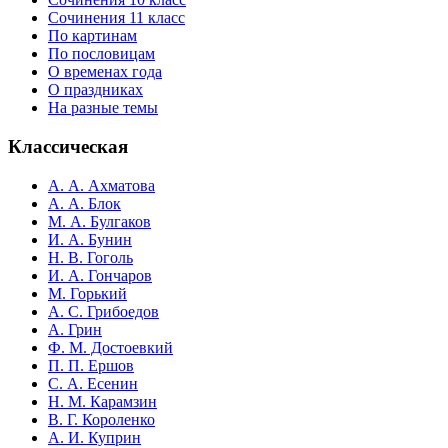
Сочинения 11 класс
По картинам
По пословицам
О временах года
О праздниках
На разные темы
Классическая
А. А. Ахматова
А. А. Блок
М. А. Булгаков
И. А. Бунин
Н. В. Гоголь
И. А. Гончаров
М. Горький
А. С. Грибоедов
А. Грин
Ф. М. Достоевкий
П. П. Ершов
С. А. Есенин
Н. М. Карамзин
В. Г. Короленко
А. И. Куприн