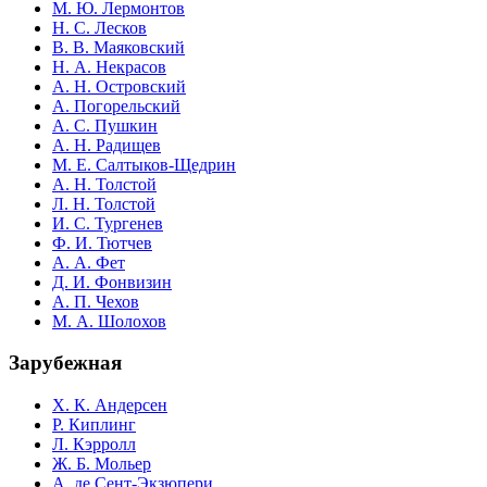
М. Ю. Лермонтов
Н. С. Лесков
В. В. Маяковский
Н. А. Некрасов
А. Н. Островский
А. Погорельский
А. С. Пушкин
А. Н. Радищев
М. Е. Салтыков-Щедрин
А. Н. Толстой
Л. Н. Толстой
И. С. Тургенев
Ф. И. Тютчев
А. А. Фет
Д. И. Фонвизин
А. П. Чехов
М. А. Шолохов
Зарубежная
Х. К. Андерсен
Р. Киплинг
Л. Кэрролл
Ж. Б. Мольер
А. де Сент-Экзюпери