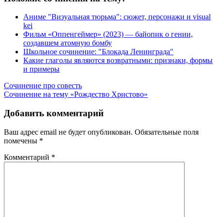
Аниме "Визуальная тюрьма": сюжет, персонажи и visual
kei
Фильм «Оппенгеймер» (2023) — байопик о гении,
создавшем атомную бомбу
Школьное сочинение: "Блокада Ленинграда"
Какие глаголы являются возвратными: признаки, формы
и примеры
Навигация
Сочинение про совесть
Сочинение на тему «Рождество Христово»
по
записям
Добавить комментарий
Ваш адрес email не будет опубликован.
Обязательные поля
помечены
*
Комментарий
*