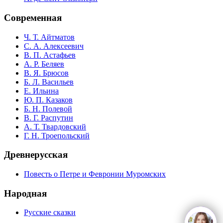
Современная
Ч. Т. Айтматов
С. А. Алексеевич
В. П. Астафьев
А. Р. Беляев
В. Я. Брюсов
Б. Л. Васильев
Е. Ильина
Ю. П. Казаков
Б. Н. Полевой
В. Г. Распутин
А. Т. Твардовский
Г. Н. Троепольский
Древнерусская
Повесть о Петре и Февронии Муромских
Народная
Русские сказки