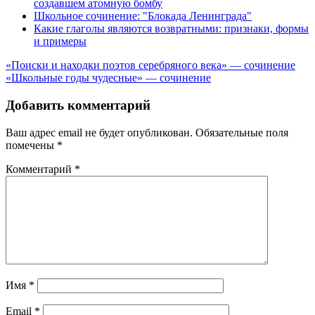
создавшем атомную бомбу
Школьное сочинение: "Блокада Ленинграда"
Какие глаголы являются возвратными: признаки, формы
и примеры
Навигация
«Поиски и находки поэтов серебряного века» — сочинение
«Школьные годы чудесные» — сочинение
по
записям
Добавить комментарий
Ваш адрес email не будет опубликован.
Обязательные поля
помечены
*
Комментарий
*
Имя
*
Email
*