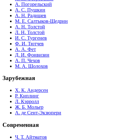
А. Погорельский
А. С. Пушкин
А. Н. Радищев
М. Е. Салтыков-Щедрин
А. Н. Толстой
Л. Н. Толстой
И. С. Тургенев
Ф. И. Тютчев
А. А. Фет
Д. И. Фонвизин
А. П. Чехов
М. А. Шолохов
Зарубежная
Х. К. Андерсен
Р. Киплинг
Л. Кэрролл
Ж. Б. Мольер
А. де Сент-Экзюпери
Современная
Ч. Т. Айтматов