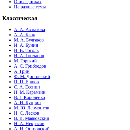
О праздниках
На разные темы
Классическая
А. А. Ахматова
А. А. Блок
М. А. Булгаков
И. А. Бунин
Н. В. Гоголь
И. А. Гончаров
М. Горький
А. С. Грибоедов
А. Грин
Ф. М. Достоевкий
П. П. Ершов
С. А. Есенин
Н. М. Карамзин
В. Г. Короленко
А. И. Куприн
М. Ю. Лермонтов
Н. С. Лесков
В. В. Маяковский
Н. А. Некрасов
А. Н. Островский