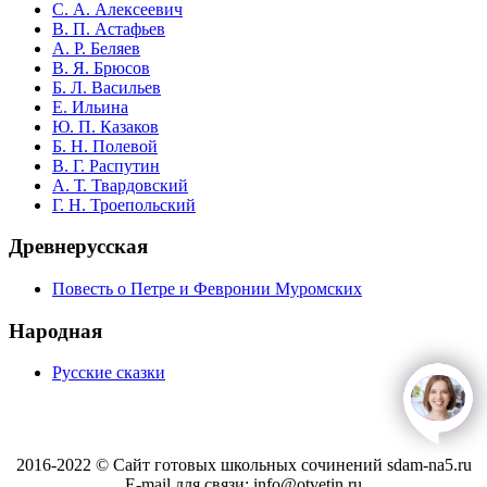
С. А. Алексеевич
В. П. Астафьев
А. Р. Беляев
В. Я. Брюсов
Б. Л. Васильев
Е. Ильина
Ю. П. Казаков
Б. Н. Полевой
В. Г. Распутин
А. Т. Твардовский
Г. Н. Троепольский
Древнерусская
Повесть о Петре и Февронии Муромских
Народная
Русские сказки
open
c
2016-2022 © Сайт готовых школьных сочинений sdam-na5.ru
E-mail для связи: info@otvetin.ru