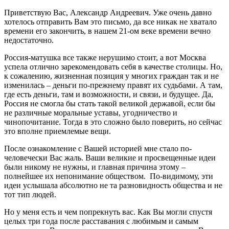
Приветствую Вас, Александр Андреевич. Уже очень давно
хотелось отправить Вам это письмо, да все никак не хватало
времени его закончить, в нашем 21-ом веке времени вечно
недостаточно.
Россия-матушка все также нерушимо стоит, а вот Москва
успела отлично зарекомендовать себя в качестве столицы. Но,
к сожалению, жизненная позиция у многих граждан так и не
изменилась – деньги по-прежнему правят их судьбами. А там,
где есть деньги, там и возможности, и связи, и будущее. Да,
Россия не смогла бы стать такой великой державой, если бы
не различные моральные уставы, угодничество и
чинопочитание. Тогда в это сложно было поверить, но сейчас
это вполне приемлемые вещи.
После ознакомление с Вашей историей мне стало по-
человечески Вас жаль. Ваши великие и просвещенные идеи
были никому не нужны, и главная причина этому –
полнейшее их непонимание обществом. По-видимому, эти
идеи услышала абсолютно не та разновидность общества и не
тот тип людей.
Но у меня есть и чем попрекнуть вас. Как Вы могли спустя
целых три года после расставания с любимым и самым