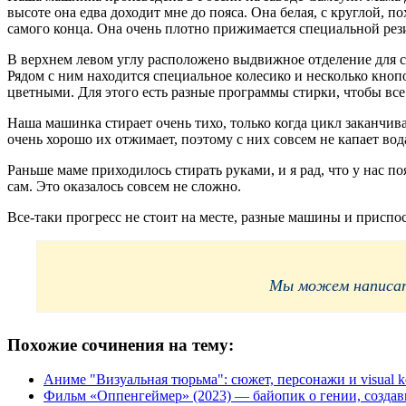
высоте она едва доходит мне до пояса. Она белая, с круглой, п
самого конца. Она очень плотно прижимается специальной рези
В верхнем левом углу расположено выдвижное отделение для с
Рядом с ним находится специальное колесико и несколько кноп
цветными. Для этого есть разные программы стирки, чтобы все 
Наша машинка стирает очень тихо, только когда цикл заканчива
очень хорошо их отжимает, поэтому с них совсем не капает вод
Раньше маме приходилось стирать руками, и я рад, что у нас 
сам. Это оказалось совсем не сложно.
Все-таки прогресс не стоит на месте, разные машины и приспо
Мы можем написать
Похожие сочинения на тему:
Аниме "Визуальная тюрьма": сюжет, персонажи и visual k
Фильм «Оппенгеймер» (2023) — байопик о гении, созда