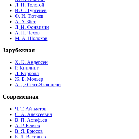
Л. Н. Толстой
И. С. Тургенев
Ф. И. Тютчев
А. А. Фет
Д. И. Фонвизин
А. П. Чехов
М. А. Шолохов
Зарубежная
Х. К. Андерсен
Р. Киплинг
Л. Кэрролл
Ж. Б. Мольер
А. де Сент-Экзюпери
Современная
Ч. Т. Айтматов
С. А. Алексеевич
В. П. Астафьев
А. Р. Беляев
В. Я. Брюсов
Б. Л. Васильев