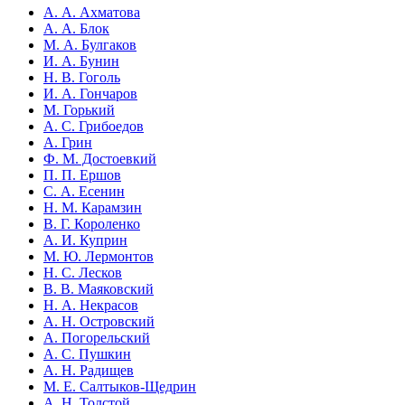
А. А. Ахматова
А. А. Блок
М. А. Булгаков
И. А. Бунин
Н. В. Гоголь
И. А. Гончаров
М. Горький
А. С. Грибоедов
А. Грин
Ф. М. Достоевкий
П. П. Ершов
С. А. Есенин
Н. М. Карамзин
В. Г. Короленко
А. И. Куприн
М. Ю. Лермонтов
Н. С. Лесков
В. В. Маяковский
Н. А. Некрасов
А. Н. Островский
А. Погорельский
А. С. Пушкин
А. Н. Радищев
М. Е. Салтыков-Щедрин
А. Н. Толстой