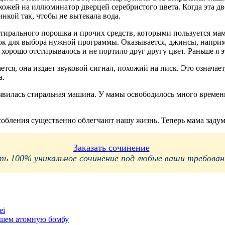
охожей на иллюминатор дверцей серебристого цвета. Когда эта дв
нкой так, чтобы не вытекала вода.
тирального порошка и прочих средств, которыми пользуется ма
ок для выбора нужной программы. Оказывается, джинсы, наприме
хорошо отстирывалось и не портило друг другу цвет. Раньше я э
ется, она издает звуковой сигнал, похожий на писк. Это означа
а.
появилась стиральная машина. У мамы освободилось много времен
собления существенно облегчают нашу жизнь. Теперь мама задумы
Заказать сочинение
 100% уникальное сочинение под любые ваши требования
ei
вшем атомную бомбу