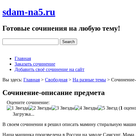
sdam-na5.ru
Готовые сочинения на любую тему!
Главная
Заказать сочинение
Добавить своё сочинение на сайт
Вы здесь:
Главная
>
Свободная
>
На разные темы
>
Сочинение-
Сочинение-описание предмета
Оцените сочинение:
(
1
оцено
Загрузка...
В своем сочинении я решил описать мамину стиральную машин
Наша машинка произведена в России на заводе Самсунг. Мама до