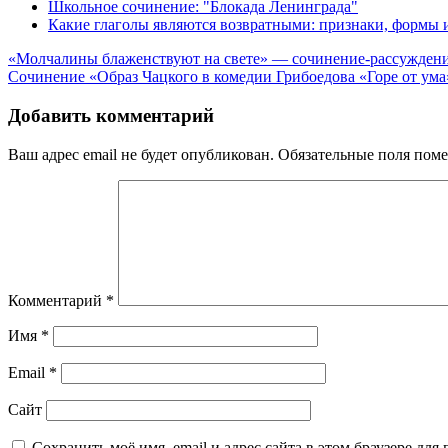
Школьное сочинение: "Блокада Ленинграда"
Какие глаголы являются возвратными: признаки, формы
Навигация
«Молчалины блаженствуют на свете» — сочинение-рассужден
Сочинение «Образ Чацкого в комедии Грибоедова «Горе от ума
по
записям
Добавить комментарий
Ваш адрес email не будет опубликован.
Обязательные поля пом
Комментарий
*
Имя
*
Email
*
Сайт
Сохранить моё имя, email и адрес сайта в этом браузере д