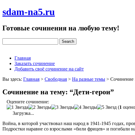
sdam-na5.ru
Готовые сочинения на любую тему!
Главная
Заказать сочинение
Добавить своё сочинение на сайт
Вы здесь:
Главная
>
Свободная
>
На разные темы
>
Сочинение 
Сочинение на тему: “Дети-герои”
Оцените сочинение:
(
1
оцено
Загрузка...
Война, в которой участвовал наш народ в 1941-1945 годах, п
Подростки наравне со взрослыми «били фрицев» и погибали на