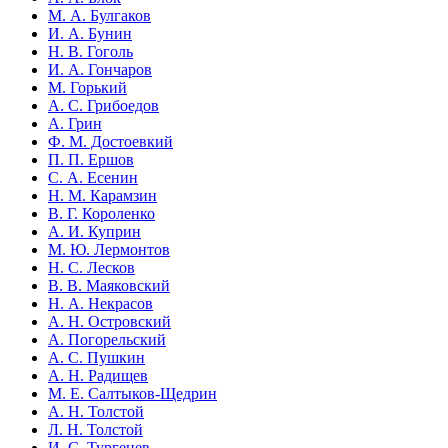
М. А. Булгаков
И. А. Бунин
Н. В. Гоголь
И. А. Гончаров
М. Горький
А. С. Грибоедов
А. Грин
Ф. М. Достоевкий
П. П. Ершов
С. А. Есенин
Н. М. Карамзин
В. Г. Короленко
А. И. Куприн
М. Ю. Лермонтов
Н. С. Лесков
В. В. Маяковский
Н. А. Некрасов
А. Н. Островский
А. Погорельский
А. С. Пушкин
А. Н. Радищев
М. Е. Салтыков-Щедрин
А. Н. Толстой
Л. Н. Толстой
И. С. Тургенев