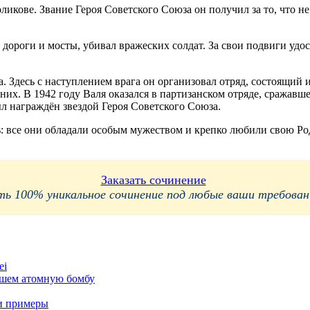
ликове. Звание Героя Советского Союза он получил за то, что н
дороги и мосты, убивал вражеских солдат. За свои подвиги удос
а. Здесь с наступлением врага он организовал отряд, состоящий
их. В 1942 году Валя оказался в партизанском отряде, сражавшем
ыл награждён звездой Героя Советского Союза.
ь: все они обладали особым мужеством и крепко любили свою Ро
Заказать сочинение
 100% уникальное сочинение под любые ваши требования
ei
вшем атомную бомбу
 и примеры