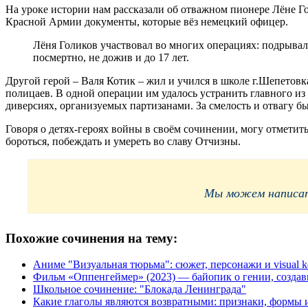
На уроке истории нам рассказали об отважном пионере Лёне Го
Красной Армии документы, которые вёз немецкий офицер.
Лёня Голиков участвовал во многих операциях: подрывал 
посмертно, не дожив и до 17 лет.
Другой герой – Валя Котик – жил и учился в школе г.Шепетовк
полицаев. В одной операции им удалось устранить главного из н
диверсиях, организуемых партизанами. За смелость и отвагу б
Говоря о детях-героях войны в своём сочинении, могу отметит
бороться, побеждать и умереть во славу Отчизны.
Мы можем написать
Похожие сочинения на тему:
Аниме "Визуальная тюрьма": сюжет, персонажи и visual k
Фильм «Оппенгеймер» (2023) — байопик о гении, созда
Школьное сочинение: "Блокада Ленинграда"
Какие глаголы являются возвратными: признаки, формы