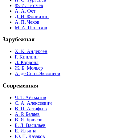
Ф. И. Тютчев
А. А. Фет
Д. И. Фонвизин
А. П. Чехов
М. А. Шолохов
Зарубежная
Х. К. Андерсен
Р. Киплинг
Л. Кэрролл
Ж. Б. Мольер
А. де Сент-Экзюпери
Современная
Ч. Т. Айтматов
С. А. Алексеевич
В. П. Астафьев
А. Р. Беляев
В. Я. Брюсов
Б. Л. Васильев
Е. Ильина
Ю. П. Казаков