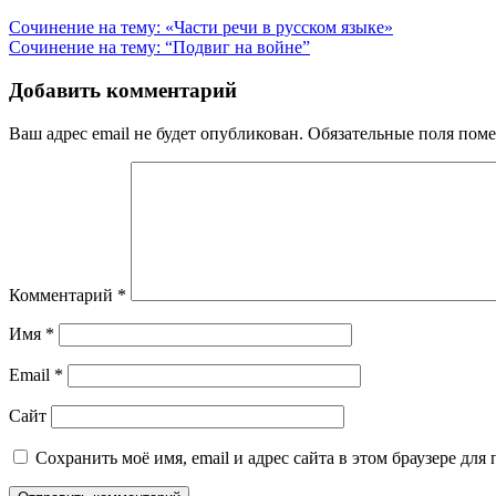
Навигация
Сочинение на тему: «Части речи в русском языке»
Сочинение на тему: “Подвиг на войне”
по
записям
Добавить комментарий
Ваш адрес email не будет опубликован.
Обязательные поля пом
Комментарий
*
Имя
*
Email
*
Сайт
Сохранить моё имя, email и адрес сайта в этом браузере д