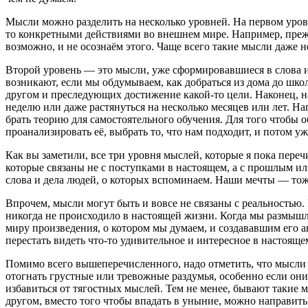
Мысли можно разделить на несколько уровней. На первом уров
то конкретными действиями во внешнем мире. Например, прежде
возможно, и не осознаём этого. Чаще всего такие мысли даже 
Второй уровень — это мысли, уже сформировавшиеся в слова и
возникают, если мы обдумываем, как добраться из дома до шко
другом и преследующих достижение какой-то цели. Наконец, н
неделю или даже растянуться на несколько месяцев или лет. На
брать теорию для самостоятельного обучения. Для того чтобы
проанализировать её, выбрать то, что нам подходит, и потом у
Как вы заметили, все три уровня мыслей, которые я пока переч
которые связаны не с поступками в настоящем, а с прошлым и
слова и дела людей, о которых вспоминаем. Наши мечты — тож
Впрочем, мысли могут быть и вовсе не связаны с реальностью
никогда не происходило в настоящей жизни. Когда мы размы
миру произведения, о котором мы думаем, и создававшим его ав
перестать видеть что-то удивительное и интересное в настояще
Помимо всего вышеперечисленного, надо отметить, что мысли 
отогнать грустные или тревожные раздумья, особенно если они
избавиться от тягостных мыслей. Тем не менее, бывают такие 
другом, вместо того чтобы впадать в уныние, можно направить