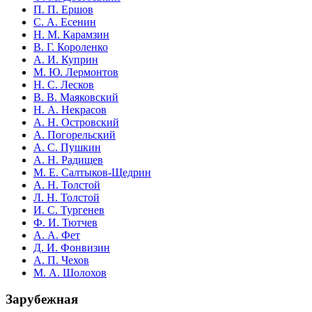
П. П. Ершов
С. А. Есенин
Н. М. Карамзин
В. Г. Короленко
А. И. Куприн
М. Ю. Лермонтов
Н. С. Лесков
В. В. Маяковский
Н. А. Некрасов
А. Н. Островский
А. Погорельский
А. С. Пушкин
А. Н. Радищев
М. Е. Салтыков-Щедрин
А. Н. Толстой
Л. Н. Толстой
И. С. Тургенев
Ф. И. Тютчев
А. А. Фет
Д. И. Фонвизин
А. П. Чехов
М. А. Шолохов
Зарубежная