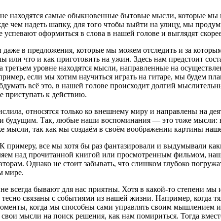
не находятся самые обыкновенные бытовые мысли, которые мы мо
 чем надеть шапку, для того чтобы выйти на улицу, мы продумыв
не успевают оформиться в слова в нашей голове и выглядят скор
 даже в предложения, которые мы можем отследить и за которы
лы или что и как приготовить на ужин. Здесь нам предстоит сос
а третьем уровне находятся мысли, направленные на осуществл
пример, если мы хотим научиться играть на гитаре, мы будем пла
 обдумать всё это, в нашей голове происходит долгий мыслител
же приступать к действию.
ислила, относятся только ко внешнему миру и направлены на дея
ли будущим. Так, любые наши воспоминания — это тоже мысли: 
е мысли, так как мы создаём в своём воображении картины наш
. К примеру, все мы хотя бы раз фантазировали и выдумывали к
шляем над прочитанной книгой или просмотренным фильмом, на
торам. Однако не стоит забывать, что слишком глубоко погружат
м мире.
не всегда бывают для нас приятны. Хотя в какой-то степени мы
 тесно связаны с событиями из нашей жизни. Например, когда т
моменты, когда мы способны сами управлять своим мышлением и 
 свои мысли на поиск решения, как нам помириться. Тогда вмес