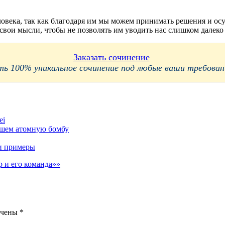
овека, так как благодаря им мы можем принимать решения и осу
свои мысли, чтобы не позволять им уводить нас слишком далеко
Заказать сочинение
 100% уникальное сочинение под любые ваши требования
ei
вшем атомную бомбу
 и примеры
р и его команда»»
ечены
*