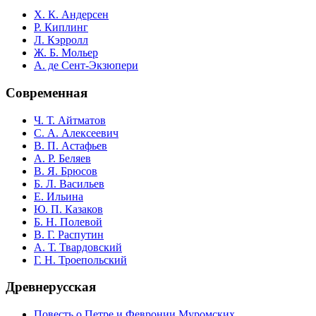
Х. К. Андерсен
Р. Киплинг
Л. Кэрролл
Ж. Б. Мольер
А. де Сент-Экзюпери
Современная
Ч. Т. Айтматов
С. А. Алексеевич
В. П. Астафьев
А. Р. Беляев
В. Я. Брюсов
Б. Л. Васильев
Е. Ильина
Ю. П. Казаков
Б. Н. Полевой
В. Г. Распутин
А. Т. Твардовский
Г. Н. Троепольский
Древнерусская
Повесть о Петре и Февронии Муромских