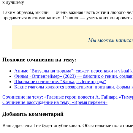
к лучшему.
Таким образом, мысли — очень важная часть жизни любого чел
предаваться воспоминаниям. Главное — уметь контролировать 
Мы можем написать
Похожие сочинения на тему:
Аниме "Визуальная тюрьма": сюжет, персонажи и visual k
Фильм «Оппенгеймер» (2023) — байопик о гении, созда
Школьное сочинение: "Блокада Ленинграда"
Какие глаголы являются возвратными: признаки, формы
Навигация
Сочинение на тему: «Главные герои повести А. Гайдара «Тиму
Сочинение-рассуждение на тему: «Время перемен»
по
записям
Добавить комментарий
Ваш адрес email не будет опубликован.
Обязательные поля пом