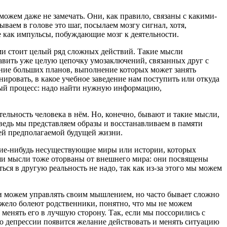
жем даже не замечать. Они, как правило, связаны с какими-
аем в голове это шаг, посылаем мозгу сигнал, хотя,
ее как импульсы, побуждающие мозг к деятельности.
ми стоит целый ряд сложных действий. Такие мысли
тавить уже целую цепочку умозаключений, связанных друг с
ение больших планов, выполнение которых может занять
нировать, в какое учебное заведение нам поступить или откуда
ьный процесс: надо найти нужную информацию,
тельность человека в нём. Но, конечно, бывают и такие мысли,
ведь мы представляем образы и восстанавливаем в памяти
ей предполагаемой будущей жизни.
акие-нибудь несуществующие миры или истории, которых
ши мысли тоже оторваны от внешнего мира: они посвящены
ься в другую реальность не надо, так как из-за этого мы можем
 и можем управлять своим мышлением, но часто бывает сложно
яжело болеют родственники, понятно, что мы не можем
менять его в лучшую сторону. Так, если мы поссорились с
то депрессии появится желание действовать и менять ситуацию