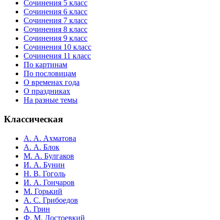
Сочинения 5 класс
Сочинения 6 класс
Сочинения 7 класс
Сочинения 8 класс
Сочинения 9 класс
Сочинения 10 класс
Сочинения 11 класс
По картинам
По пословицам
О временах года
О праздниках
На разные темы
Классическая
А. А. Ахматова
А. А. Блок
М. А. Булгаков
И. А. Бунин
Н. В. Гоголь
И. А. Гончаров
М. Горький
А. С. Грибоедов
А. Грин
Ф. М. Достоевкий