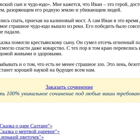
ский сын и чудо-юдо». Мне кажется, что Иван – это герой, дос
ищем, разоряющим его родную землю и убивающим людей.
ились спать, приехав на калиновый мост. А сам Иван в это врем
 самое страшное чудо-юдо вышло из реки. Его победить было сов
не падали.
калка помогли крестьянскому сыну. Он сумел отсечь огненный па
могло спасти даже коварство. С тех пор в том краю перевелись в
ь домой живыми и здоровыми.
абывать и о том, что есть не менее страшное зло. Это лень, безо
 станет хорошей наукой на будущее всем нам.
Заказать сочинение
 100% уникальное сочинение под любые ваши требования
Сказка о царе Салтане"»
Сказка о мертвой царевне"»
Аленький цветочек"»