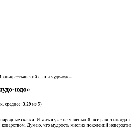
ван-крестьянский сын и чудо-юдо»
чудо-юдо»
к, среднее:
3,29
из 5)
ародные сказки. И хоть я уже не маленький, все равно иногда л
 и коварством. Думаю, что мудрость многих поколений невероятно