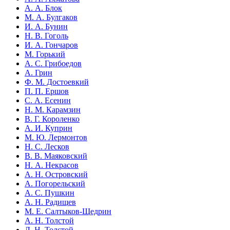
А. А. Блок
М. А. Булгаков
И. А. Бунин
Н. В. Гоголь
И. А. Гончаров
М. Горький
А. С. Грибоедов
А. Грин
Ф. М. Достоевкий
П. П. Ершов
С. А. Есенин
Н. М. Карамзин
В. Г. Короленко
А. И. Куприн
М. Ю. Лермонтов
Н. С. Лесков
В. В. Маяковский
Н. А. Некрасов
А. Н. Островский
А. Погорельский
А. С. Пушкин
А. Н. Радищев
М. Е. Салтыков-Щедрин
А. Н. Толстой
Л. Н. Толстой