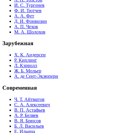
И. С. Тургенев
Ф. И. Тютчев
А. А. Фет
Д. И. Фонвизин
А. П. Чехов
М. А. Шолохов
Зарубежная
Х. К. Андерсен
Р. Киплинг
Л. Кэрролл
Ж. Б. Мольер
А. де Сент-Экзюпери
Современная
Ч. Т. Айтматов
С. А. Алексеевич
В. П. Астафьев
А. Р. Беляев
В. Я. Брюсов
Б. Л. Васильев
Е. Ильина