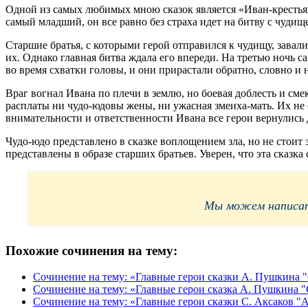
Одной из самых любимых мною сказок является «Иван-крестьян
самый младший, он все равно без страха идет на битву с чуд
Старшие братья, с которыми герой отправился к чудищу, завал
их. Однако главная битва ждала его впереди. На третью ночь
во время схватки головы, и они прирастали обратно, словно и 
Враг вогнал Ивана по плечи в землю, но боевая доблесть и сме
расплаты ни чудо-юдовы жены, ни ужасная змеиха-мать. Их не с
внимательности и ответственности Ивана все герои вернулис
Чудо-юдо представлено в сказке воплощением зла, но не стоит з
представлены в образе старших братьев. Уверен, что эта сказка
Мы можем написать
Похожие сочинения на тему:
Сочинение на тему: «Главные герои сказки А. Пушкина "
Сочинение на тему: «Главные герои сказка А. Пушкина "
Сочинение на тему: «Главные герои сказки С. Аксаков "