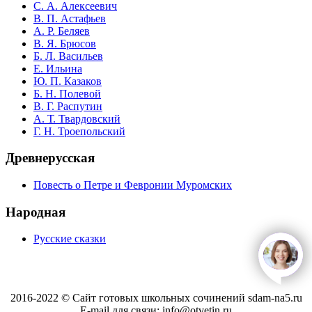
С. А. Алексеевич
В. П. Астафьев
А. Р. Беляев
В. Я. Брюсов
Б. Л. Васильев
Е. Ильина
Ю. П. Казаков
Б. Н. Полевой
В. Г. Распутин
А. Т. Твардовский
Г. Н. Троепольский
Древнерусская
Повесть о Петре и Февронии Муромских
Народная
Русские сказки
open
c
2016-2022 © Сайт готовых школьных сочинений sdam-na5.ru
E-mail для связи: info@otvetin.ru