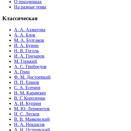
О праздниках
На разные темы
Классическая
А. А. Ахматова
А. А. Блок
М. А. Булгаков
И. А. Бунин
Н. В. Гоголь
И. А. Гончаров
М. Горький
А. С. Грибоедов
А. Грин
Ф. М. Достоевкий
П. П. Ершов
С. А. Есенин
Н. М. Карамзин
В. Г. Короленко
А. И. Куприн
М. Ю. Лермонтов
Н. С. Лесков
В. В. Маяковский
Н. А. Некрасов
А. Н. Островский