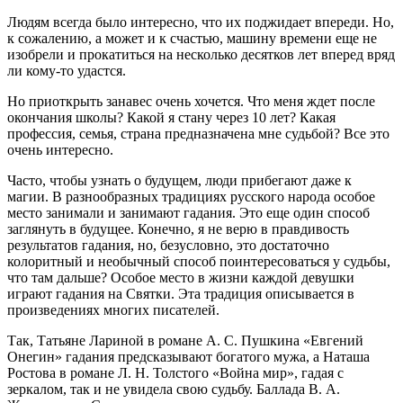
Людям всегда было интересно, что их поджидает впереди. Но,
к сожалению, а может и к счастью, машину времени еще не
изобрели и прокатиться на несколько десятков лет вперед вряд
ли кому-то удастся.
Но приоткрыть занавес очень хочется. Что меня ждет после
окончания школы? Какой я стану через 10 лет? Какая
профессия, семья, страна предназначена мне судьбой? Все это
очень интересно.
Часто, чтобы узнать о будущем, люди прибегают даже к
магии. В разнообразных традициях русского народа особое
место занимали и занимают гадания. Это еще один способ
заглянуть в будущее. Конечно, я не верю в правдивость
результатов гадания, но, безусловно, это достаточно
колоритный и необычный способ поинтересоваться у судьбы,
что там дальше? Особое место в жизни каждой девушки
играют гадания на Святки. Эта традиция описывается в
произведениях многих писателей.
Так, Татьяне Лариной в романе А. С. Пушкина «Евгений
Онегин» гадания предсказывают богатого мужа, а Наташа
Ростова в романе Л. Н. Толстого «Война мир», гадая с
зеркалом, так и не увидела свою судьбу. Баллада В. А.