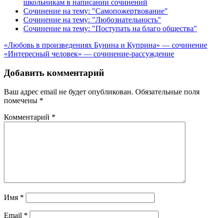
школьникам в написании сочинений
Сочинение на тему: "Самопожертвование"
Сочинение на тему: "Любознательность"
Сочинение на тему: "Поступать на благо общества"
Навигация
«Любовь в произведениях Бунина и Куприна» — сочинение
«Интересный человек» — сочинение-рассуждение
по
записям
Добавить комментарий
Ваш адрес email не будет опубликован.
Обязательные поля
помечены
*
Комментарий
*
Имя
*
Email
*