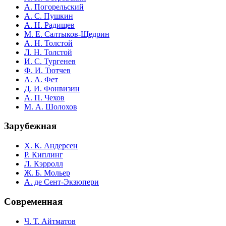
А. Погорельский
А. С. Пушкин
А. Н. Радищев
М. Е. Салтыков-Щедрин
А. Н. Толстой
Л. Н. Толстой
И. С. Тургенев
Ф. И. Тютчев
А. А. Фет
Д. И. Фонвизин
А. П. Чехов
М. А. Шолохов
Зарубежная
Х. К. Андерсен
Р. Киплинг
Л. Кэрролл
Ж. Б. Мольер
А. де Сент-Экзюпери
Современная
Ч. Т. Айтматов